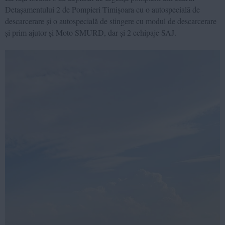
Detașamentului 2 de Pompieri Timișoara cu o autospecială de
descarcerare și o autospecială de stingere cu modul de descarcerare
și prim ajutor și Moto SMURD, dar și 2 echipaje SAJ.