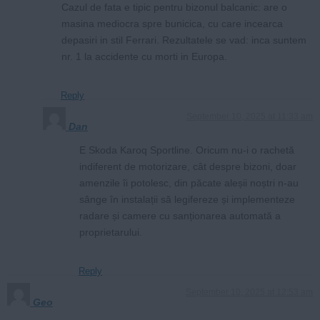
Cazul de fata e tipic pentru bizonul balcanic: are o
masina mediocra spre bunicica, cu care incearca
depasiri in stil Ferrari. Rezultatele se vad: inca suntem
nr. 1 la accidente cu morti in Europa.
Reply
September 10, 2025 at 11:33 am
Dan
E Skoda Karoq Sportline. Oricum nu-i o rachetă
indiferent de motorizare, cât despre bizoni, doar
amenzile îi potolesc, din păcate aleșii noștri n-au
sânge în instalații să legifereze și implementeze
radare și camere cu sanționarea automată a
proprietarului.
Reply
September 10, 2025 at 12:53 am
Geo