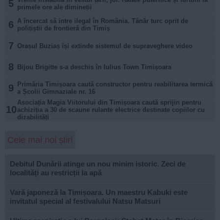
5
primele ore ale dimineții
A încercat să intre ilegal în România. Tânăr turc oprit de
6
polițiștii de frontieră din Timiș
7
Orașul Buziaș își extinde sistemul de supraveghere video
8
Bijou Brigitte s-a deschis în Iulius Town Timișoara
Primăria Timișoara caută constructor pentru reabilitarea termică
9
a Școlii Gimnaziale nr. 16
Asociația Magia Viitorului din Timișoara caută sprijin pentru
10
achiziția a 30 de scaune rulante electrice destinate copiilor cu
dizabilități
Cele mai noi știri
Debitul Dunării atinge un nou minim istoric. Zeci de
localități au restricții la apă
Vară japoneză la Timișoara. Un maestru Kabuki este
invitatul special al festivalului Natsu Matsuri