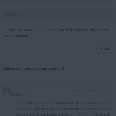
Save my name, email, and website in this browser for the next
time I comment.
Citiți principiile noastre de moderare
aici
!
September 9, 2025 at 6:09 pm
Bogdan
VTM proiectat si inaugurat electoral. O singura banda pe
sens si benzile prea inguste. Banda de urgenta lipseste cu
desavarsire. Drum ingust satesc bine asfaltat unde te risti