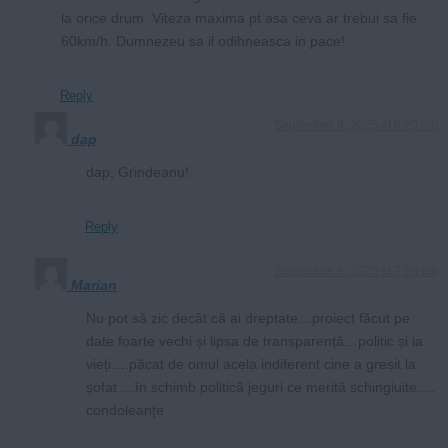
la orice drum. Viteza maxima pt asa ceva ar trebui sa fie
60km/h. Dumnezeu sa il odihneasca in pace!
Reply
September 9, 2025 at 6:20 pm
dap
dap, Grindeanu!
Reply
September 9, 2025 at 7:28 pm
Marian
Nu pot să zic decât că ai dreptate…proiect făcut pe
date foarte vechi și lipsa de transparență…politic și ia
vieți….păcat de omul acela indiferent cine a greșit la
șofat …în schimb politică jeguri ce merită schingiuite….
condoleanțe