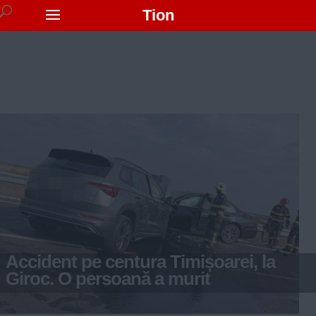
Tion
Accident pe centura Timișoarei, la
Giroc. O persoană a murit