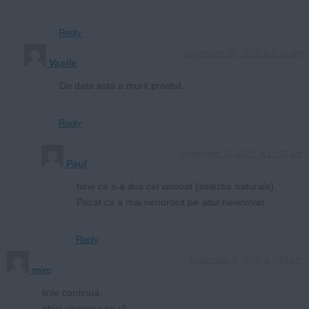
Reply
September 10, 2025 at 9:46 am
Vasile
De data asta a murit prostul.
Reply
September 10, 2025 at 10:18 am
Paul
bine ca s-a dus cel vinovat (selectia naturala).
Pacat ca a mai nenorocit pe altul nevinovat.
Reply
September 9, 2025 at 7:23 pm
mirc
linie continua
ghici ciuperca ce-i?