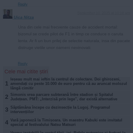
Reply
September 10, 2025 at 10:18 am
Uica Nitza
Una din cele mai frecvente cauze de accident mortal:
bizonul se crede pilot de F1 in timp ce conduce o caruta
lenta. Ar fi un bun prilej de selectie naturala, insa din pacate
distruge vietile unor oameni nevinovati.
Reply
Cele mai citite știri
Ieșeau mult mai ieftin la centrul de colectare. Doi ghirozeni,
1
amendați cu peste 10.000 de euro pentru că au aruncat molozul
lângă cimitir
Simonis vrea parcare subterană între stadion și Spitalul
2
Județean. PMT: „Interzisă prin lege", dar există alternative
Săptămâna începe cu dezinsecție la Lugoj. Programul
3
intervențiilor
Vară japoneză la Timișoara. Un maestru Kabuki este invitatul
4
special al festivalului Natsu Matsuri
Vreme instabilă în vestul țării, joi. Rafale puternice și furtuni la