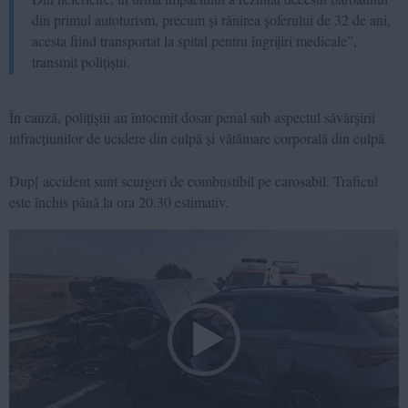
din primul autoturism, precum și rănirea șoferului de 32 de ani,
acesta fiind transportat la spital pentru îngrijiri medicale”,
transmit polițiștii.
În cauză, polițiștii au întocmit dosar penal sub aspectul săvârșirii
infracțiunilor de ucidere din culpă și vătămare corporală din culpă.
Dup[ accident sunt scurgeri de combustibil pe carosabil. Traficul
este închis până la ora 20.30 estimativ.
Video
Player