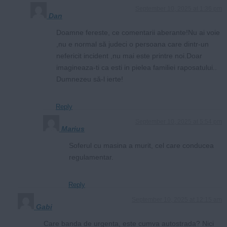
September 10, 2025 at 1:36 pm
Dan
Doamne fereste, ce comentarii aberante!Nu ai voie
,nu e normal să judeci o persoana care dintr-un
nefericit incident ,nu mai este printre noi.Doar
imagineaza-ti ca esti in pielea familiei raposatului..
Dumnezeu să-l ierte!
Reply
September 10, 2025 at 5:54 pm
Marius
Soferul cu masina a murit, cel care conducea
regulamentar.
Reply
September 10, 2025 at 12:15 am
Gabi
Care banda de urgenta, este cumva autostrada? Nici