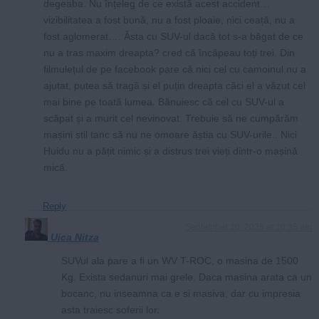
degeaba. Nu înțeleg de ce există acest accident…
vizibilitatea a fost bună, nu a fost ploaie, nici ceață, nu a
fost aglomerat…. Ăsta cu SUV-ul dacă tot s-a băgat de ce
nu a tras maxim dreapta? cred că încăpeau toți trei. Din
filmulețul de pe facebook pare că nici cel cu camoinul nu a
ajutat, putea să tragă și el puțin dreapta căci el a văzut cel
mai bine pe toată lumea. Bănuiesc că cel cu SUV-ul a
scăpat și a murit cel nevinovat. Trebuie să ne cumpărăm
mașini stil tanc să nu ne omoare ăștia cu SUV-urile.. Nici
Huidu nu a pățit nimic și a distrus trei vieți dintr-o mașină
mică.
Reply
September 10, 2025 at 10:35 am
Uica Nitza
SUVul ala pare a fi un WV T-ROC, o masina de 1500
Kg. Exista sedanuri mai grele. Daca masina arata ca un
bocanc, nu inseamna ca e si masiva, dar cu impresia
asta traiesc soferii lor.