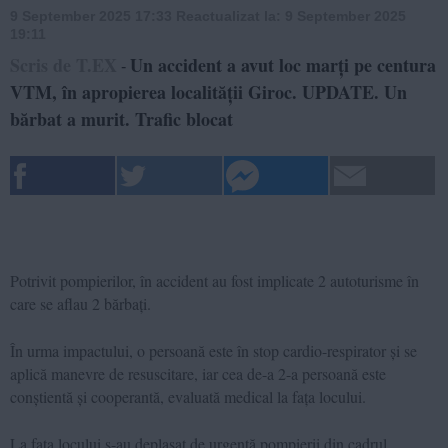
9 September 2025 17:33
Reactualizat la:
9 September 2025
19:11
Scris de T.EX
Un accident a avut loc marți pe centura
-
VTM, în apropierea localității Giroc. UPDATE. Un
bărbat a murit. Trafic blocat
Potrivit pompierilor, în accident au fost implicate 2 autoturisme în
care se aflau 2 bărbați.
În urma impactului, o persoană este în stop cardio-respirator și se
aplică manevre de resuscitare, iar cea de-a 2-a persoană este
conștientă și cooperantă, evaluată medical la fața locului.
La fața locului s-au deplasat de urgență pompierii din cadrul