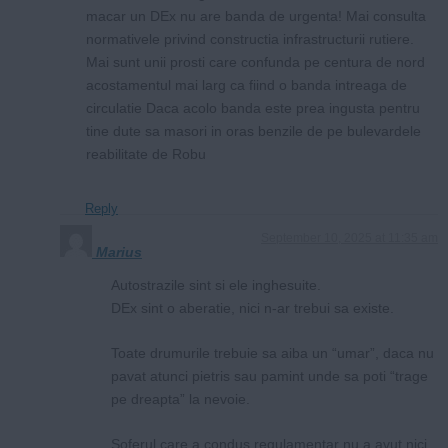
macar un DEx nu are banda de urgenta! Mai consulta
normativele privind constructia infrastructurii rutiere.
Mai sunt unii prosti care confunda pe centura de nord
acostamentul mai larg ca fiind o banda intreaga de
circulatie Daca acolo banda este prea ingusta pentru
tine dute sa masori in oras benzile de pe bulevardele
reabilitate de Robu
Reply
September 10, 2025 at 11:35 am
Marius
Autostrazile sint si ele inghesuite.
DEx sint o aberatie, nici n-ar trebui sa existe.
Toate drumurile trebuie sa aiba un “umar”, daca nu
pavat atunci pietris sau pamint unde sa poti “trage
pe dreapta” la nevoie.
Soferul care a condus regulamentar nu a avut nici