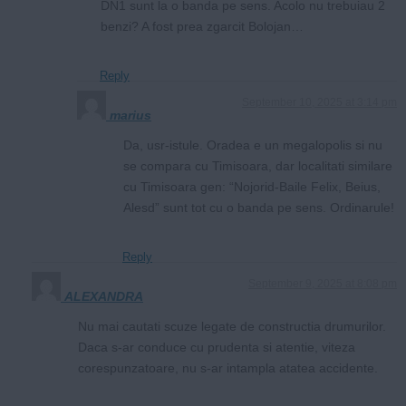
DN1 sunt la o banda pe sens. Acolo nu trebuiau 2
benzi? A fost prea zgarcit Bolojan…
Reply
September 10, 2025 at 3:14 pm
marius
Da, usr-istule. Oradea e un megalopolis si nu
se compara cu Timisoara, dar localitati similare
cu Timisoara gen: “Nojorid-Baile Felix, Beius,
Alesd” sunt tot cu o banda pe sens. Ordinarule!
Reply
September 9, 2025 at 8:08 pm
ALEXANDRA
Nu mai cautati scuze legate de constructia drumurilor.
Daca s-ar conduce cu prudenta si atentie, viteza
corespunzatoare, nu s-ar intampla atatea accidente.