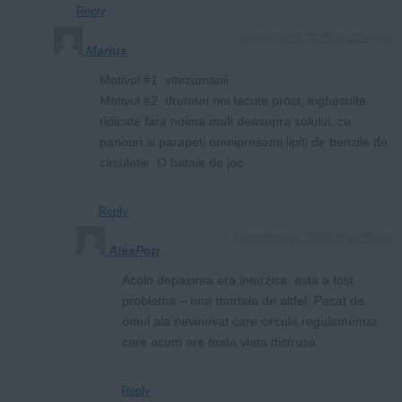
Reply
September 9, 2025 at 10:54 pm
Marius
Motivul #1: vitezomanii.
Motivul #2: drumuri noi facute prost, inghesuite,
ridicate fara noima mult deasupra solului, cu
panouri si parapeti omnipresenti lipiti de benzile de
circulatie. O bataie de joc.
Reply
September 12, 2025 at 12:56 pm
AlexPop
Acolo depasirea era interzisa, asta a fost
problema – una mortala de altfel. Pacat de
omul ala nevinovat care circula regulamentar
care acum are toata viata distrusa.
Reply