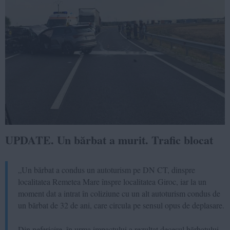
UPDATE. Un bărbat a murit. Trafic blocat
„Un bărbat a condus un autoturism pe DN CT, dinspre
localitatea Remetea Mare înspre localitatea Giroc, iar la un
moment dat a intrat în coliziune cu un alt autoturism condus de
un bărbat de 32 de ani, care circula pe sensul opus de deplasare.
Din nefericire, în urma impactului a rezultat decesul bărbatului