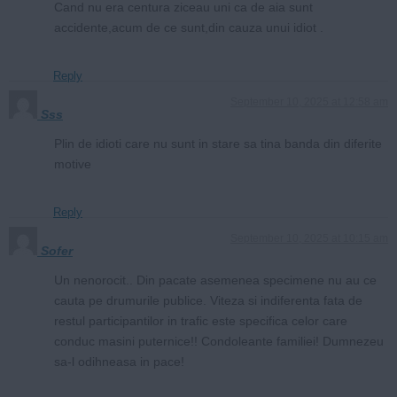
Cand nu era centura ziceau uni ca de aia sunt
accidente,acum de ce sunt,din cauza unui idiot .
Reply
September 10, 2025 at 12:58 am
Sss
Plin de idioti care nu sunt in stare sa tina banda din diferite
motive
Reply
September 10, 2025 at 10:15 am
Sofer
Un nenorocit.. Din pacate asemenea specimene nu au ce
cauta pe drumurile publice. Viteza si indiferenta fata de
restul participantilor in trafic este specifica celor care
conduc masini puternice!! Condoleante familiei! Dumnezeu
sa-l odihneasa in pace!