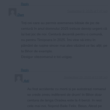
Reply
September 9, 2025 at 7:47 pm
Dan
Toți cei care au permis asemenea bătaie de joc de
centură în anul domnului 2025 trebuie demiși urgent că
își bat joc de noi. Centură decentă pentru o comună,
nu pentru Timișoara în 2025. Îmi vine să intru în
pământ de rușine sincer mai ales văzând ce fac alții, pe
la Bihor de exemplu.
Desigur vitezomanul e tot ucigaș.
Reply
September 10, 2025 at 12:08 am
Adi
Au fost accidente cu morti si pe autostrazi romanul
se crede zmeu indiferent de drum! In Bihor doar
centura de langa Oradea este la 4 benzi. In rest
cele mai noi, Nojorid-Baile Felix, Beius, Alesd pe