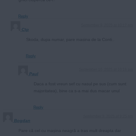
Reply
September 9, 2025 at 10:17 pm
Ctp
Skoda, dupa numar, pare masina de la Conti..
Reply
September 10, 2025 at 10:16 am
Paul
Daca a fost vreun sef cu nasul pe sus (cum sunt
majoritatea), bine ca s-a mai dus macar unul
Reply
September 9, 2025 at 9:25 pm
Bogdan
Pare că cel cu mașina neagră a tras mult dreapta dar