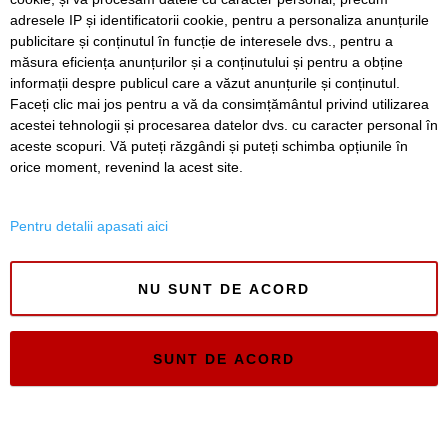
Andrei Gerea pleaca de la Economie. Noul
adresele IP și identificatorii cookie, pentru a personaliza anunțurile
ministru va fi Teodor Atanasiu
publicitare și conținutul în funcție de interesele dvs., pentru a
măsura eficiența anunțurilor și a conținutului și pentru a obține
Înapoi
Înainte
informații despre publicul care a văzut anunțurile și conținutul.
Faceți clic mai jos pentru a vă da consimțământul privind utilizarea
acestei tehnologii și procesarea datelor dvs. cu caracter personal în
aceste scopuri. Vă puteți răzgândi și puteți schimba opțiunile în
SERVICII
Redactia
Folosinta Cookie-urilor
orice moment, revenind la acest site.
Termeni si conditii de utilizare
Politica de confidentialitate
Pentru detalii apasati aici
Regulament postare și moderare comentarii
NU SUNT DE ACORD
SUNT DE ACORD
Timiș Online
ISSN 3008-2323
ISSN-L 3008-2323