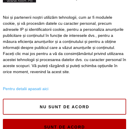
Recaș
FOTO. Centrul „Constantin
Noi și partenerii noștri utilizăm tehnologii, cum ar fi modulele
Păunescu” din Recaș și-a
cookie, și vă procesăm datele cu caracter personal, precum
schimbat total înfățișarea
adresele IP și identificatorii cookie, pentru a personaliza anunțurile
publicitare și conținutul în funcție de interesele dvs., pentru a
măsura eficiența anunțurilor și a conținutului și pentru a obține
Înapoi
Înainte
informații despre publicul care a văzut anunțurile și conținutul.
Faceți clic mai jos pentru a vă da consimțământul privind utilizarea
acestei tehnologii și procesarea datelor dvs. cu caracter personal în
aceste scopuri. Vă puteți răzgândi și puteți schimba opțiunile în
SERVICII
Redactia
Folosinta Cookie-urilor
orice moment, revenind la acest site.
Termeni si conditii de utilizare
Politica de confidentialitate
Pentru detalii apasati aici
Regulament postare și moderare comentarii
NU SUNT DE ACORD
SUNT DE ACORD