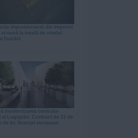
cție impresionantă din Imperiul
scoasă la iveală de nivelul
al Dunării
J
ă modernizarea centrului
l al Lugojului. Contract de 21 de
 de lei, finanțat european