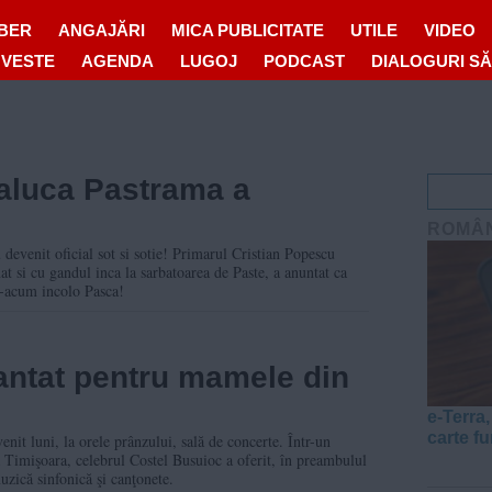
IBER
ANGAJĂRI
MICA PUBLICITATE
UTILE
VIDEO
OVESTE
AGENDA
LUGOJ
PODCAST
DIALOGURI S
Raluca Pastrama a
ROMÂ
devenit oficial sot si sotie! Primarul Cristian Popescu
at si cu gandul inca la sarbatoarea de Paste, a anuntat ca
e-acum incolo Pasca!
antat pentru mamele din
e-Terra
carte f
nit luni, la orele prânzului, sală de concerte. Într-un
 Timişoara, celebrul Costel Busuioc a oferit, în preambulul
uzică sinfonică şi canţonete.