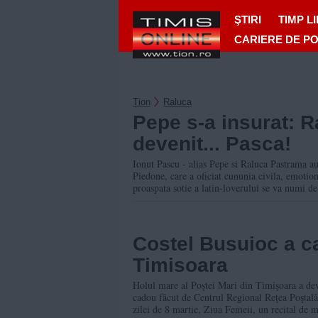
ŞTIRI
TIMP L
CARIERE DE P
Tion
Raluca
Pepe s-a insurat: 
devenit... Pasca!
Ionut Pascu - alias Pepe si Raluca Pastrama au 
Piedone, care a oficiat cununia civila, emotion
proaspata sotie a latin-loverului se va numi d
Costel Busuioc a c
Timisoara
Holul mare al Poştei Mari din Timişoara a deve
cadou făcut de Centrul Regional Reţea Poştală
zilei de 8 martie, Ziua Femeii, un recital de m