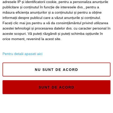
adresele IP și identificatorii cookie, pentru a personaliza anunțurile
publicitare și conținutul în funcție de interesele dvs., pentru a
Înapoi
Înainte
măsura eficiența anunțurilor și a conținutului și pentru a obține
informații despre publicul care a văzut anunțurile și conținutul.
Faceți clic mai jos pentru a vă da consimțământul privind utilizarea
acestei tehnologii și procesarea datelor dvs. cu caracter personal în
SERVICII
Redactia
Folosinta Cookie-urilor
aceste scopuri. Vă puteți răzgândi și puteți schimba opțiunile în
Termeni si conditii de utilizare
orice moment, revenind la acest site.
Politica de confidentialitate
Regulament postare și moderare comentarii
Pentru detalii apasati aici
NU SUNT DE ACORD
Timiș Online
SUNT DE ACORD
ISSN 3008-2323
ISSN-L 3008-2323