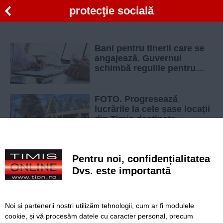
protecţie socială
Bani pentru tinerii care se
angajează. Guvernul
schimbă regulile pentru
șomaj și ocuparea forței de
muncă
FOTO. Progresează
lucrările la cele șase locații
din Timiș destinate
protecției sociale
CRJ propune o lege pentru prevenirea
Pentru noi, confidențialitatea
abuzurilor asupra copiilor din institutiile de
protectie sociala
Dvs. este importantă
Adrian Orza cere respect pentru batranii
Romaniei
Noi și partenerii noștri utilizăm tehnologii, cum ar fi modulele
cookie, și vă procesăm datele cu caracter personal, precum
Olimpiada Copiilor