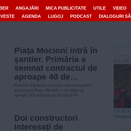
IBER
ANGAJĂRI
MICA PUBLICITATE
UTILE
VIDEO
OVESTE
AGENDA
LUGOJ
PODCAST
DIALOGURI S
Piața Mocioni intră în
șantier. Primăria a
AZI ÎN
semnat contractul de
aproape 40 de
milioane de lei
Primăria Timișoara a semnat contractul pentru
regenerarea Pieței Mocioni, o investiție de
aproape 39,9 milioane de lei fără TVA.
Ce face
Doi constructori
Timișo
interesați de