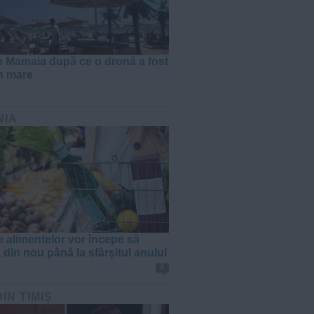
în Mamaia după ce o dronă a fost
în mare
NIA
e alimentelor vor începe să
 din nou până la sfârșitul anului
2
DIN TIMIȘ