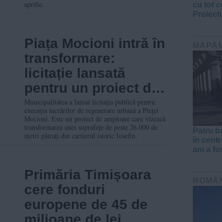
aprilie.
cu tot 
Proiect
Piața Mocioni intră în
MAPA
transformare:
licitație lansată
pentru un proiect de
regenerare urbană
Municipalitatea a lansat licitația publică pentru
execuția lucrărilor de regenerare urbană a Pieței
de amploare
Mocioni. Este un proiect de amploare care vizează
transformarea unei suprafețe de peste 26.000 de
Patru bă
metri pătrați din cartierul istoric Iosefin.
în cent
ani a fo
Primăria Timișoara
ROMÂ
cere fonduri
europene de 45 de
milioane de lei