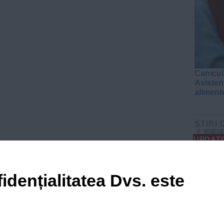
Canicul
Asistenț
aliment
ŞTIRI 
UPDAT
idențialitatea Dvs. este
PSD îl 
prefect