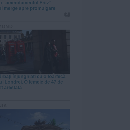
cu „amendamentul Fritz”.
ul merge spre promulgare
2
MOND
rbați înjunghiați cu o foarfecă
rul Londrei. O femeie de 47 de
st arestată
NIA