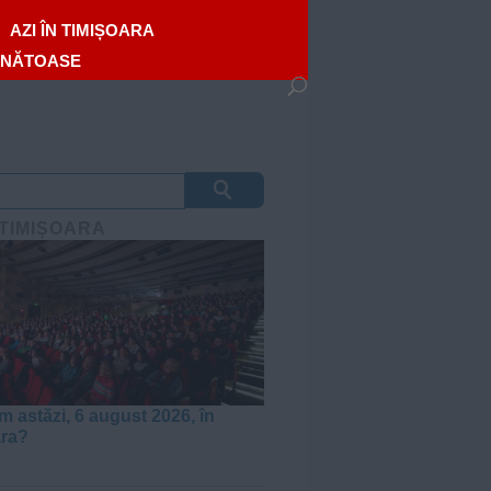
AZI ÎN TIMIȘOARA
ĂNĂTOASE
 TIMIȘOARA
m astăzi, 6 august 2026, în
ara?