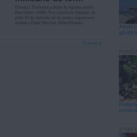
pentru regenerarea
Primăria Timișoara a depus la Agenția pentru
Dezvoltare (ADR) Vest cererea de finanțare de
zonei Piața Mocioni
peste 45 de milioane de lei pentru regenerarea
urbană a Pieței Mocioni (Küttel/Sinaia).
Alertă 
găsită 
Înainte
ROMÂ
Prețuril
crească
ŞTIRI 