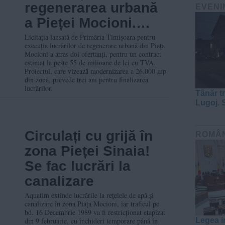
regenerarea urbană
EVENI
a Pieței Mocioni.
Unul este cel
Licitația lansată de Primăria Timișoara pentru
execuția lucrărilor de regenerare urbană din Piața
desemnat și în
Mocioni a atras doi ofertanți, pentru un contract
estimat la peste 55 de milioane de lei cu TVA.
Traian
Proiectul, care vizează modernizarea a 26.000 mp
din zonă, prevede trei ani pentru finalizarea
lucrărilor.
Tânăr tr
Lugoj. 
Circulați cu grijă în
ROMÂ
zona Pieței Sinaia!
Se fac lucrări la
canalizare
Aquatim extinde lucrările la rețelele de apă și
canalizare în zona Piața Mocioni, iar traficul pe
bd. 16 Decembrie 1989 va fi restricționat etapizat
din 9 februarie, cu închideri temporare până în
Legea in