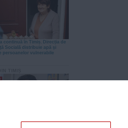
a continuă în Timiș. Direcția de
ă Socială distribuie apă și
e persoanelor vulnerabile
DIN TIMIȘ
E
amenință, de la București, pe
ul de Timiș, după sancțiunea