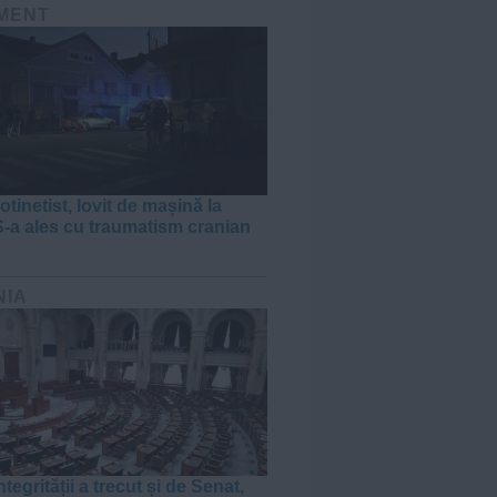
MENT
otinetist, lovit de mașină la
S-a ales cu traumatism cranian
NIA
tegrității a trecut și de Senat,