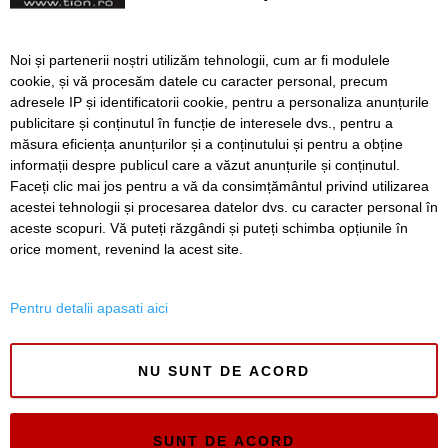
Paul Trans, partener al
Noi și partenerii noștri utilizăm tehnologii, cum ar fi modulele
spectacolului „Să apară
cookie, și vă procesăm datele cu caracter personal, precum
Moșul!”, vă invită alături de
adresele IP și identificatorii cookie, pentru a personaliza anunțurile
organizatori la eveniment
publicitare și conținutul în funcție de interesele dvs., pentru a
măsura eficiența anunțurilor și a conținutului și pentru a obține
Înapoi
Înainte
informații despre publicul care a văzut anunțurile și conținutul.
Faceți clic mai jos pentru a vă da consimțământul privind utilizarea
acestei tehnologii și procesarea datelor dvs. cu caracter personal în
aceste scopuri. Vă puteți răzgândi și puteți schimba opțiunile în
SERVICII
Redactia
Folosinta Cookie-urilor
orice moment, revenind la acest site.
Termeni si conditii de utilizare
Politica de confidentialitate
Pentru detalii apasati aici
Regulament postare și moderare comentarii
NU SUNT DE ACORD
SUNT DE ACORD