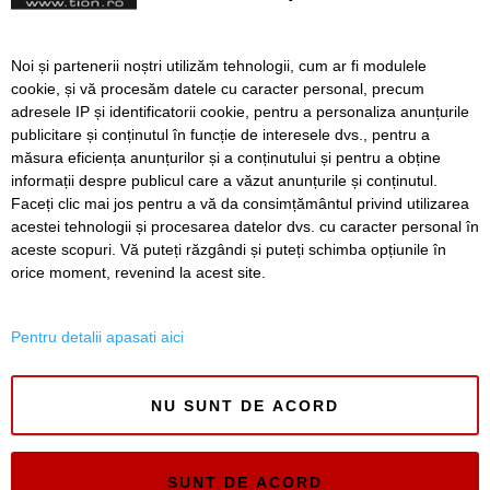
Iluzionistul David
Noi și partenerii noștri utilizăm tehnologii, cum ar fi modulele
Copperfield a fost obligat
cookie, și vă procesăm datele cu caracter personal, precum
sa dezvaluie cum
adresele IP și identificatorii cookie, pentru a personaliza anunțurile
functioneaza unul din
publicitare și conținutul în funcție de interesele dvs., pentru a
trucurile sale
măsura eficiența anunțurilor și a conținutului și pentru a obține
Înapoi
Înainte
informații despre publicul care a văzut anunțurile și conținutul.
Faceți clic mai jos pentru a vă da consimțământul privind utilizarea
acestei tehnologii și procesarea datelor dvs. cu caracter personal în
aceste scopuri. Vă puteți răzgândi și puteți schimba opțiunile în
SERVICII
Redactia
Folosinta Cookie-urilor
orice moment, revenind la acest site.
Termeni si conditii de utilizare
Politica de confidentialitate
Pentru detalii apasati aici
Regulament postare și moderare comentarii
NU SUNT DE ACORD
SUNT DE ACORD