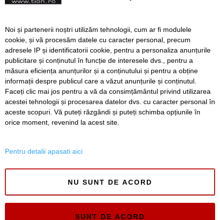
a Evaluării Naționale
Elevii olimpici pot intra la
Noi și partenerii noștri utilizăm tehnologii, cum ar fi modulele
liceu fără Evaluarea
cookie, și vă procesăm datele cu caracter personal, precum
Națională. Ce olimpiade
adresele IP și identificatorii cookie, pentru a personaliza anunțurile
sunt incluse în noua
publicitare și conținutul în funcție de interesele dvs., pentru a
metodologie
măsura eficiența anunțurilor și a conținutului și pentru a obține
Înapoi
Înainte
informații despre publicul care a văzut anunțurile și conținutul.
Faceți clic mai jos pentru a vă da consimțământul privind utilizarea
acestei tehnologii și procesarea datelor dvs. cu caracter personal în
aceste scopuri. Vă puteți răzgândi și puteți schimba opțiunile în
SERVICII
Redactia
Folosinta Cookie-urilor
orice moment, revenind la acest site.
Termeni si conditii de utilizare
Politica de confidentialitate
Pentru detalii apasati aici
Regulament postare și moderare comentarii
NU SUNT DE ACORD
SUNT DE ACORD