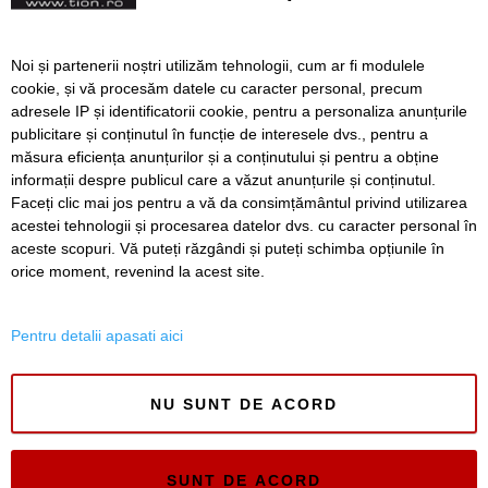
vedeți!
UPDATE. Două surori, de 6
Noi și partenerii noștri utilizăm tehnologii, cum ar fi modulele
și 11 ani, dispărute din
cookie, și vă procesăm datele cu caracter personal, precum
Timișoara. Sunați la 112
adresele IP și identificatorii cookie, pentru a personaliza anunțurile
dacă le vedeți!
publicitare și conținutul în funcție de interesele dvs., pentru a
măsura eficiența anunțurilor și a conținutului și pentru a obține
Înapoi
Înainte
informații despre publicul care a văzut anunțurile și conținutul.
Faceți clic mai jos pentru a vă da consimțământul privind utilizarea
acestei tehnologii și procesarea datelor dvs. cu caracter personal în
aceste scopuri. Vă puteți răzgândi și puteți schimba opțiunile în
SERVICII
Redactia
Folosinta Cookie-urilor
orice moment, revenind la acest site.
Termeni si conditii de utilizare
Politica de confidentialitate
Pentru detalii apasati aici
Regulament postare și moderare comentarii
NU SUNT DE ACORD
SUNT DE ACORD