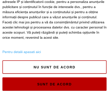
adresele IP și identificatorii cookie, pentru a personaliza anunțurile
publicitare și conținutul în funcție de interesele dvs., pentru a
Timiș Online
măsura eficiența anunțurilor și a conținutului și pentru a obține
ISSN 3008-2323
informații despre publicul care a văzut anunțurile și conținutul.
ISSN-L 3008-2323
Faceți clic mai jos pentru a vă da consimțământul privind utilizarea
acestei tehnologii și procesarea datelor dvs. cu caracter personal în
aceste scopuri. Vă puteți răzgândi și puteți schimba opțiunile în
orice moment, revenind la acest site.
Pentru detalii apasati aici
NU SUNT DE ACORD
SUNT DE ACORD