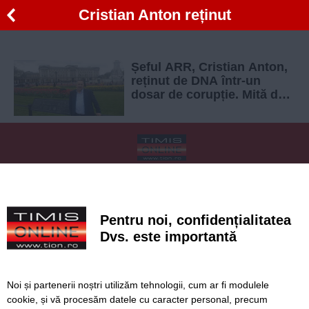
Cristian Anton reținut
Șeful ARR, Cristian Anton,
reținut de DNA într-un
dosar de corupție. Mită de
zeci de mii de euro pentru
fraudarea examenelor
SERVICII
Redactia
Folosinta Cookie-urilor
Termeni si conditii de utilizare
Politica de confidentialitate
Pentru noi, confidențialitatea
Regulament postare și moderare comentarii
Dvs. este importantă
Noi și partenerii noștri utilizăm tehnologii, cum ar fi modulele
cookie, și vă procesăm datele cu caracter personal, precum