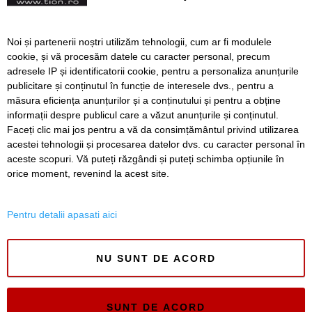
Se aplică marcajele rutiere
Noi și partenerii noștri utilizăm tehnologii, cum ar fi modulele
la Coșava. Alte lucrări pe
cookie, și vă procesăm datele cu caracter personal, precum
drumurile naționale din
adresele IP și identificatorii cookie, pentru a personaliza anunțurile
vestul țării în această
publicitare și conținutul în funcție de interesele dvs., pentru a
săptămână
măsura eficiența anunțurilor și a conținutului și pentru a obține
Înapoi
Înainte
informații despre publicul care a văzut anunțurile și conținutul.
Faceți clic mai jos pentru a vă da consimțământul privind utilizarea
acestei tehnologii și procesarea datelor dvs. cu caracter personal în
aceste scopuri. Vă puteți răzgândi și puteți schimba opțiunile în
SERVICII
Redactia
Folosinta Cookie-urilor
orice moment, revenind la acest site.
Termeni si conditii de utilizare
Politica de confidentialitate
Pentru detalii apasati aici
Regulament postare și moderare comentarii
NU SUNT DE ACORD
SUNT DE ACORD