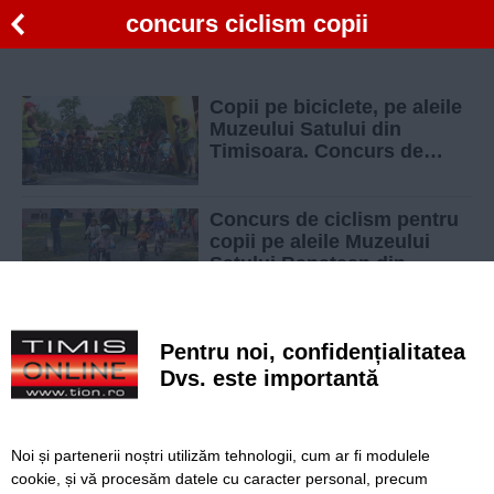
concurs ciclism copii
Copii pe biciclete, pe aleile
Muzeului Satului din
Timisoara. Concurs de
ciclism pentru cei mici
Concurs de ciclism pentru
copii pe aleile Muzeului
Satului Banatean din
Timisoara
Pentru noi, confidențialitatea
Dvs. este importantă
SERVICII
Redactia
Folosinta Cookie-urilor
Termeni si conditii de utilizare
Politica de confidentialitate
Noi și partenerii noștri utilizăm tehnologii, cum ar fi modulele
cookie, și vă procesăm datele cu caracter personal, precum
Regulament postare și moderare comentarii