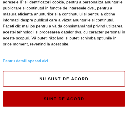
adresele IP și identificatorii cookie, pentru a personaliza anunțurile
publicitare și conținutul în funcție de interesele dvs., pentru a
măsura eficiența anunțurilor și a conținutului și pentru a obține
informații despre publicul care a văzut anunțurile și conținutul.
Faceți clic mai jos pentru a vă da consimțământul privind utilizarea
acestei tehnologii și procesarea datelor dvs. cu caracter personal în
aceste scopuri. Vă puteți răzgândi și puteți schimba opțiunile în
Timiș Online
orice moment, revenind la acest site.
ISSN 3008-2323
ISSN-L 3008-2323
Pentru detalii apasati aici
NU SUNT DE ACORD
SUNT DE ACORD