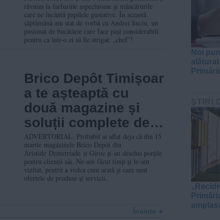
râvnim la farfuriile aspectuoase și mâncărurile
știi că o să tragi
care ne încântă papilele gustative. În această
săptămână am stat de vorbă cu Andrei Suciu, un
toată ziua la tigaie”
pasionat de bucătărie care face pași considerabili
pentru ca într-o zi să fie strigat: „chef”!
Noi pun
alăturat
Primări
Brico Depôt Timișoar
a te așteaptă cu
ŞTIRI 
două magazine și
soluții complete de
îmbunătățire a
ADVERTORIAL. Probabil ai aflat deja că din 15
martie magazinele Brico Depôt din
locuinței
Aristide Demetriade și Giroc și-au deschis porțile
pentru clienții săi. Ne-am făcut timp și le-am
vizitat, pentru a vedea cum arată și care sunt
ofertele de produse și servicii.
„Recidi
Primări
amplasa
Înainte