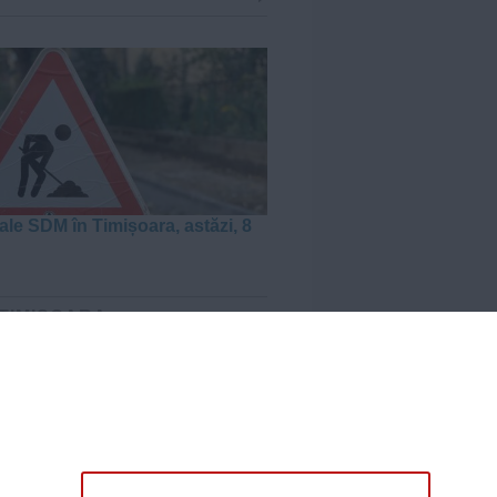
ale SDM în Timișoara, astăzi, 8
 TIMIȘOARA