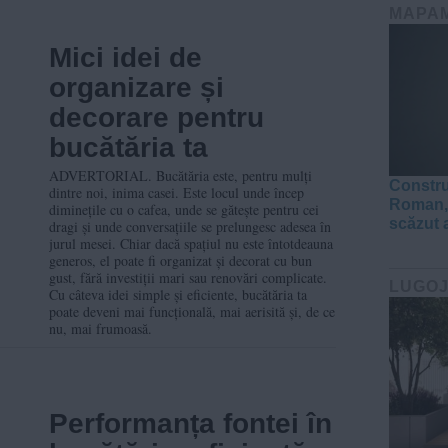
MAPA
Mici idei de
organizare și
decorare pentru
bucătăria ta
ADVERTORIAL. Bucătăria este, pentru mulți
Constru
dintre noi, inima casei. Este locul unde încep
Roman, 
diminețile cu o cafea, unde se gătește pentru cei
scăzut 
dragi și unde conversațiile se prelungesc adesea în
jurul mesei. Chiar dacă spațiul nu este întotdeauna
generos, el poate fi organizat și decorat cu bun
gust, fără investiții mari sau renovări complicate.
LUGO
Cu câteva idei simple și eficiente, bucătăria ta
poate deveni mai funcțională, mai aerisită și, de ce
nu, mai frumoasă.
Performanța fontei în