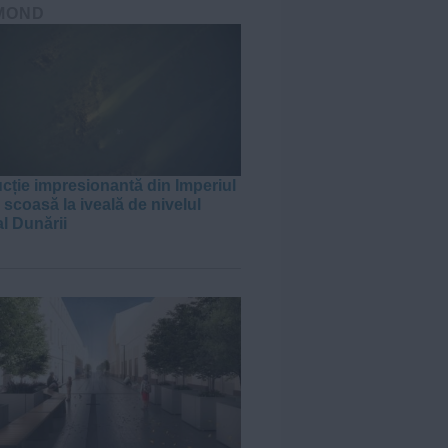
MOND
cție impresionantă din Imperiul
scoasă la iveală de nivelul
al Dunării
J