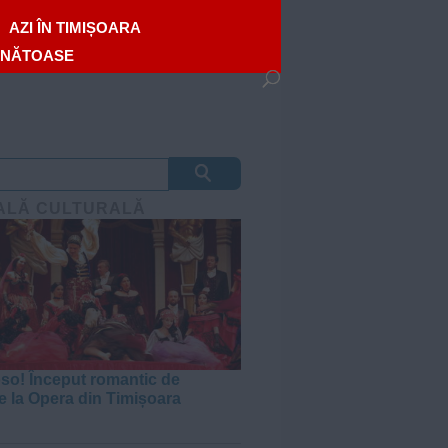
AZI ÎN TIMIȘOARA
ĂNĂTOASE
ALĂ CULTURALĂ
oso! Început romantic de
e la Opera din Timișoara