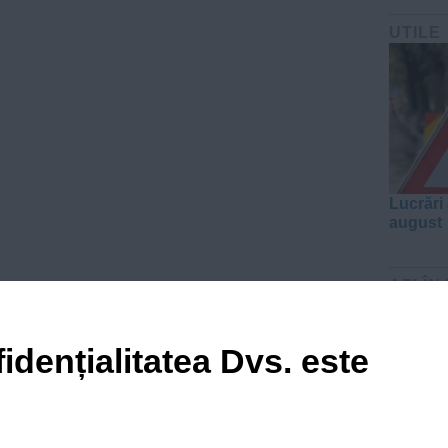
UTILE
Lucrări 
august
AZI ÎN
idențialitatea Dvs. este