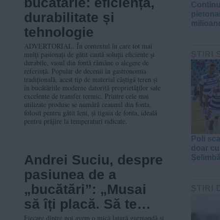
bucătărie: eficiență,
Continu
durabilitate și
pietona
milioane
tehnologie
ADVERTORIAL. În contextul în care tot mai
mulți pasionați de gătit caută soluții eficiente și
ŞTIRI
durabile, vasul din fontă rămâne o alegere de
referință. Popular de decenii în gastronomia
tradițională, acest tip de material câștigă teren și
în bucătăriile moderne datorită proprietăților sale
excelente de transfer termic. Printre cele mai
utilizate produse se numără ceaunul din fonta,
folosit pentru gătit lent, și tigaia de fonta, ideală
pentru prăjire la temperaturi ridicate.
Poli sc
doar cu
Andrei Suciu, despre
Șelimbă
pasiunea de a
„bucătări”: „Musai
ŞTIRI 
să îți placă. Să te
furnice mâinile când
Fiecare dintre noi avem o mică latură gurmandă și