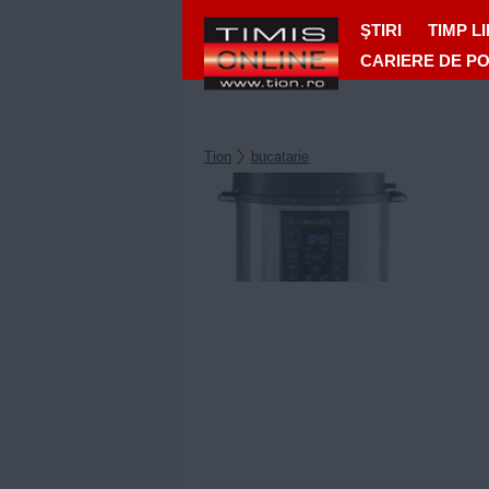
ŞTIRI
TIMP L
CARIERE DE P
Tion
bucatarie