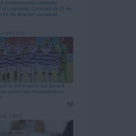
ă modernizarea centrului
l al Lugojului. Contract de 21 de
 de lei, finanțat european
 SPORTIVE
apă de înfrângere, dar pleacă
 un punct din deplasarea cu
r
1
DIN TIMIȘ