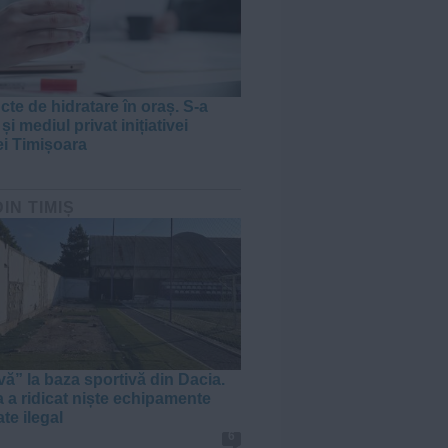
cte de hidratare în oraș. S-a
 și mediul privat inițiativei
ei Timișoara
DIN TIMIȘ
vă” la baza sportivă din Dacia.
a a ridicat niște echipamente
te ilegal
6