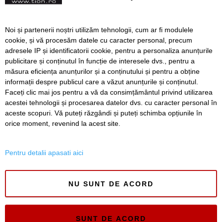
Când viața se-nvârte în
Noi și partenerii noștri utilizăm tehnologii, cum ar fi modulele
jurul baletului. Lupta unei
cookie, și vă procesăm datele cu caracter personal, precum
tinere pentru a-și menține
adresele IP și identificatorii cookie, pentru a personaliza anunțurile
propria afacere, la 20 de ani
publicitare și conținutul în funcție de interesele dvs., pentru a
măsura eficiența anunțurilor și a conținutului și pentru a obține
Înapoi
Înainte
informații despre publicul care a văzut anunțurile și conținutul.
Faceți clic mai jos pentru a vă da consimțământul privind utilizarea
acestei tehnologii și procesarea datelor dvs. cu caracter personal în
aceste scopuri. Vă puteți răzgândi și puteți schimba opțiunile în
SERVICII
Redactia
Folosinta Cookie-urilor
orice moment, revenind la acest site.
Termeni si conditii de utilizare
Politica de confidentialitate
Pentru detalii apasati aici
Regulament postare și moderare comentarii
NU SUNT DE ACORD
SUNT DE ACORD