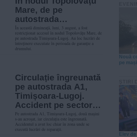
în nodul Topolovățu
EVENI
Mare, de pe
autostrada
Timișoara-Lugoj
În această dimineață, luni, 3 august, a fost
restricționat accesul în nodul Topolovățu Mare, de
pe autostrada Timișoara-Lugoj. Au loc lucrări de
întreținere executate în perioada de garanție a
drumului.
Nouă co
pe mașin
Circulație îngreunată
ŞTIRI 
pe autostrada A1,
Timișoara-Lugoj.
Accident pe sectorul
unde se execută
Pe autostrada A1, Timișoara-Lugoj, două mașini
s-au acroșat, iar circulația este îngreunată.
lucrări de reparații
Accidentul a avut loc chiar în zona unde se
execută lucrări de reparații.
Elev de