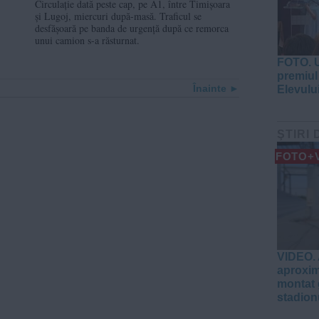
circulă pe banda de
Circulație dată peste cap, pe A1, între Timișoara
și Lugoj, miercuri după-masă. Traficul se
urgență
desfășoară pe banda de urgență după ce remorca
unui camion s-a răsturnat.
FOTO. U
premiul 
Înainte
Elevulu
ŞTIRI 
FOTO+
VIDEO. 
aproxim
montat 
stadion