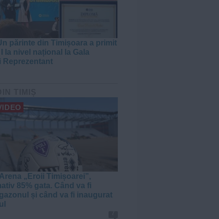
n părinte din Timișoara a primit
I la nivel național la Gala
i Reprezentant
DIN TIMIȘ
VIDEO
Arena „Eroii Timișoarei”,
ativ 85% gata. Când va fi
gazonul și când va fi inaugurat
ul
7