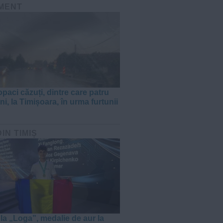
MENT
paci căzuți, dintre care patru
i, la Timișoara, în urma furtunii
DIN TIMIȘ
 la „Loga”, medalie de aur la