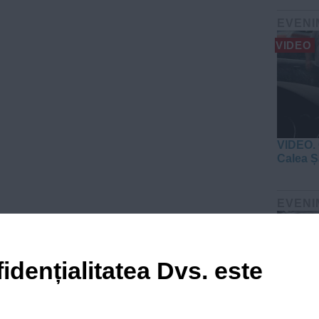
EVENI
VIDEO
VIDEO. 
Calea Ș
EVENI
idențialitatea Dvs. este