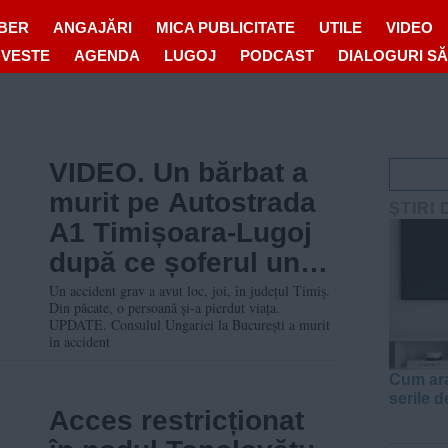
IBER
ANGAJĂRI
MICA PUBLICITATE
UTILE
VIDEO
OVESTE
AGENDA
LUGOJ
PODCAST
DIALOGURI S
VIDEO. Un bărbat a
murit pe Autostrada
ŞTIRI 
A1 Timișoara-Lugoj
după ce șoferul unui
camion cu lemne a
Un accident grav a avut loc, joi, în județul Timiș.
Din păcate, o persoană și-a pierdut viața.
pierdut controlul
UPDATE. Consulul Ungariei la București a murit
în accident
volanului
Cum ara
serile d
Acces restricționat