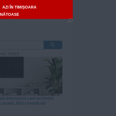
AZI ÎN TIMIȘOARA
ĂNĂTOASE
DIN TIMIȘ
tă televizorul care schimbă
e acasă, fără complicații