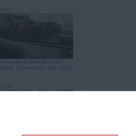
MENT
Carambol în zona Metro din
agului. O persoană a fost rănită
MENT