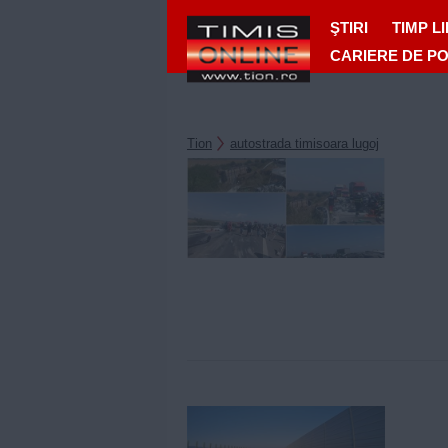
ŞTIRI
TIMP L
CARIERE DE P
Tion
autostrada timisoara lugoj