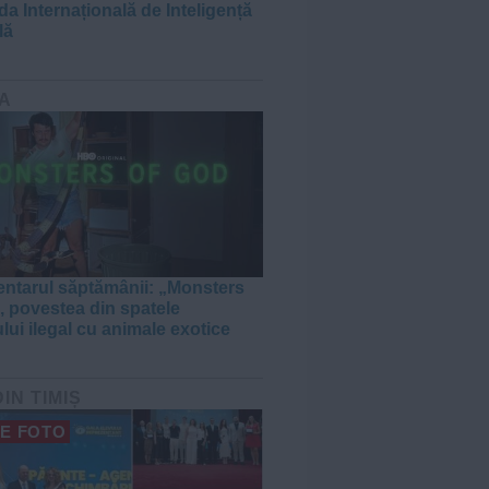
da Internațională de Inteligență
lă
A
tarul săptămânii: „Monsters
, povestea din spatele
lui ilegal cu animale exotice
DIN TIMIȘ
E FOTO