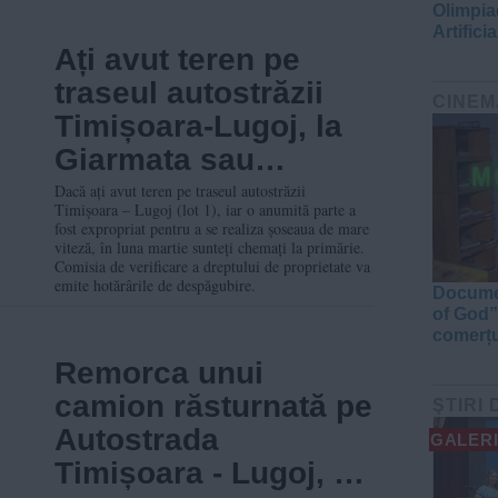
Olimpia
Artificia
Ați avut teren pe
traseul autostrăzii
CINEM
Timișoara-Lugoj, la
Giarmata sau
Remetea Mare?
Dacă ați avut teren pe traseul autostrăzii
Timișoara – Lugoj (lot 1), iar o anumită parte a
Sunteți chemați la
fost expropriat pentru a se realiza șoseaua de mare
viteză, în luna martie sunteți chemați la primărie.
primărie pentru
Comisia de verificare a dreptului de proprietate va
emite hotărârile de despăgubire.
despăgubiri
Documen
of God”
comerțu
Remorca unui
camion răsturnată pe
ŞTIRI 
Autostrada
GALERI
Timișoara - Lugoj, se