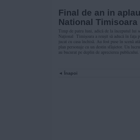
Final de an in apla
National Timisoara
Timp de patru luni, adică de la începutul lui s
Național Timișoara a reușit să aducă în fața pu
jucat cu casa închisă. Au fost puse în scenă a
plan personaje cu un destin sfâșietor. Un lucru
au bucurat pe deplin de aprecierea publicului.
Înapoi