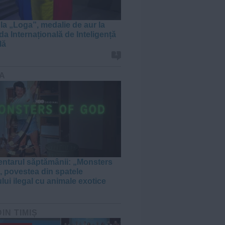
 la „Loga”, medalie de aur la
da Internațională de Inteligență
lă
1
A
tarul săptămânii: „Monsters
, povestea din spatele
lui ilegal cu animale exotice
DIN TIMIȘ