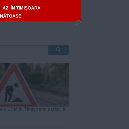
AZI ÎN TIMIȘOARA
ĂNĂTOASE
ale SDM în Timișoara, astăzi, 8