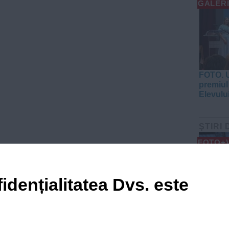
GALERI
FOTO. U
premiul 
Elevulu
ŞTIRI 
FOTO+
idențialitatea Dvs. este
VIDEO. 
aproxim