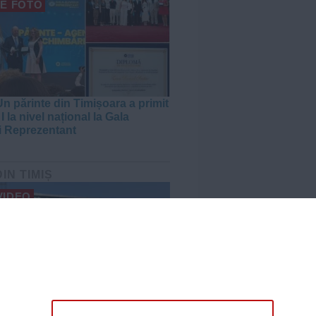
E FOTO
n părinte din Timișoara a primit
I la nivel național la Gala
i Reprezentant
DIN TIMIȘ
VIDEO
Arena „Eroii Timișoarei”,
ativ 85% gata. Când va fi