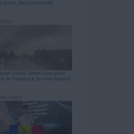
e acasă, fără complicații
MENT
paci căzuți, dintre care patru
i, la Timișoara, în urma furtunii
DIN TIMIȘ