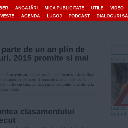
IBER
ANGAJĂRI
MICA PUBLICITATE
UTILE
VIDEO
OVESTE
AGENDA
LUGOJ
PODCAST
DIALOGURI S
 parte de un an plin de
uri. 2015 promite si mai
UTILE
 bună au avut parte de un an plin, atât în orașul de pe Bega,
t de sutele de petreceri și concerte care au avut loc în
ă din urbe sau chiar să treacă granițele pentru a se distra la
 momentului.
Lucrări 
runtea clasamentului
august
recut