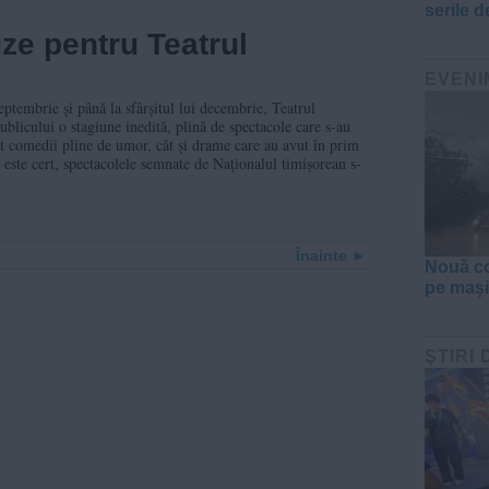
serile d
uze pentru Teatrul
EVENI
eptembrie și până la sfârșitul lui decembrie, Teatrul
blicului o stagiune inedită, plină de spectacole care s-au
tât comedii pline de umor, cât și drame care au avut în prim
 este cert, spectacolele semnate de Naționalul timișorean s-
Înainte
Nouă co
pe mașin
ŞTIRI 