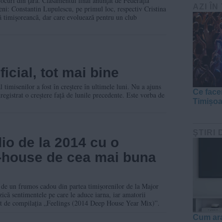
ocuri din ţară. Clasamentul final anunţat de Federaţia
AZI ÎN
eni: Constantin Lupulescu, pe primul loc, respectiv Cristina
ltă timişoreancă, dar care evoluează pentru un club
ficial, tot mai bine
l timisenilor a fost în creştere în ultimele luni. Nu a ajuns
Ce face
nregistrat o creștere față de lunile precedente. Este vorba de
Timișo
ŞTIRI 
dio de la 2014 cu o
-house de cea mai buna
 de un frumos cadou din partea timișorenilor de la Major
ică sentimentele pe care le aduce iarna, iar amatorii
uit de compilația „Feelings (2014 Deep House Year Mix)”.
Cum ara