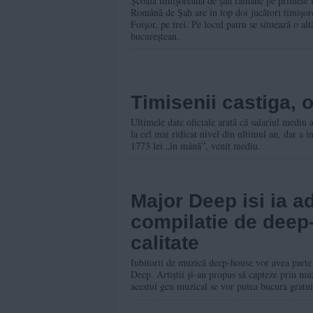
Şcoala timişoreană de şah rămâne pe primele l
Română de Şah are în top doi jucători timişor
Foişor, pe trei. Pe locul patru se situează o a
bucureştean.
Timisenii castiga, o
Ultimele date oficiale arată că salariul mediu a
la cel mai ridicat nivel din ultimul an, dar a î
1773 lei „în mână”, venit mediu.
Major Deep isi ia a
compilatie de deep
calitate
Iubitorii de muzică deep-house vor avea parte
Deep. Artiștii și-au propus să capteze prin muz
acestui gen muzical se vor putea bucura grat