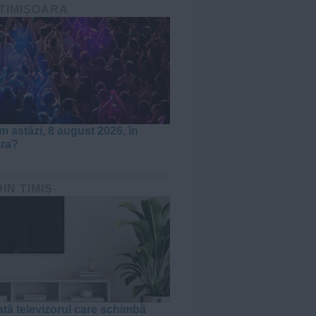
 TIMIȘOARA
m astăzi, 8 august 2026, în
ara?
DIN TIMIȘ
tă televizorul care schimbă