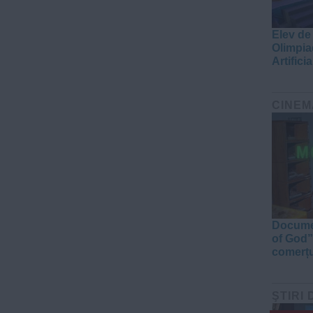
Elev de
Olimpia
Artificia
CINEM
Documen
of God”
comerțu
ŞTIRI 