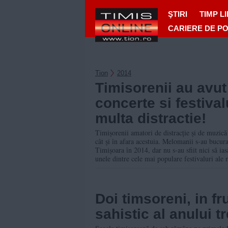
ŞTIRI
TIMP L
CARIERE DE P
Tion
2014
Timisorenii au avut
concerte si festival
multa distractie!
Timișorenii amatori de distracție și de muzică
cât și în afara acestuia. Melomanii s-au bucura
Timișoara în 2014, dar nu s-au sfiit nici să ias
unele dintre cele mai populare festivaluri ale
Doi timsoreni, in f
sahistic al anului t