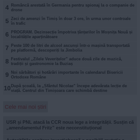
Româncă arestată în Germania pentru spionaj la o companie de
4
drone
Zeci de amenzi în Timiș în doar 3 ore, în urma unor controale
5
în trafic
PROGRAM. Dezinsecție împotriva țânțarilor în Moșnița Nouă și
6
localitățile aparținătoare
Peste 100 de litri de alcool ascunși într-o mașină transportată
7
pe platformă, descoperiți la Jimbolia
Festivalul „Zilele Veverițelor” aduce două zile de muzică,
8
tradiții și gastronomie la Buziaș
Noi sărbători și hotărâri importante în calendarul Bisericii
9
Ortodoxe Române
După școală, la „Sfântul Nicolae” începe adevărata lecție de
10
viață. Centrul din Timișoara care schimbă destine
Cele mai noi știri
USR și PNL atacă la CCR noua lege a integrității. Susțin că
„amendamentul Fritz” este neconstituțional