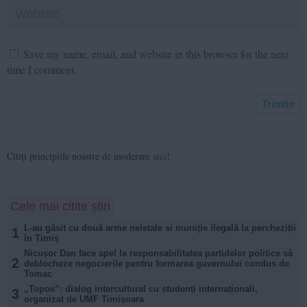
Save my name, email, and website in this browser for the next
time I comment.
Citiți principiile noastre de moderare
aici
!
Cele mai citite știri
L-au găsit cu două arme neletale și muniție ilegală la percheziții
1
în Timiș
Nicușor Dan face apel la responsabilitatea partidelor politice să
2
deblocheze negocierile pentru formarea guvernului condus de
Tomac
„Topos”: dialog intercultural cu studenți internaționali,
3
organizat de UMF Timișoara