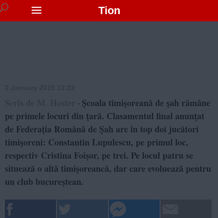
Tion
2 January 2015 13:22
Scris de M. Hoster
Şcoala timişoreană de şah rămâne
-
pe primele locuri din ţară. Clasamentul final anunţat
de Federaţia Română de Şah are în top doi jucători
timişoreni: Constantin Lupulescu, pe primul loc,
respectiv Cristina Foişor, pe trei. Pe locul patru se
situează o altă timişoreancă, dar care evoluează pentru
un club bucureştean.