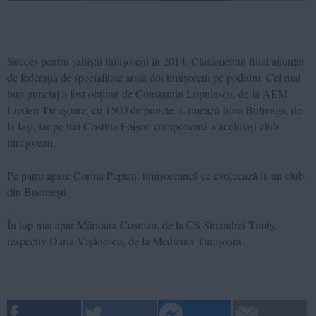
Succes pentru şahiştii timişoreni în 2014. Clasamentul final anunţat
de federaţia de specialitate arată doi timişoreni pe podium. Cel mai
bun punctaj a fost obţinut de Constantin Lupulescu, de la AEM
Luxten Timişoara, cu 1500 de puncte. Urmează Irina Bulmaga, de
la Iaşi, iar pe trei Cristina Foişor, componentă a aceluiaşi club
timişorean.
Pe patru apare Corina Peptan, timişoreancă ce evoluează la un club
din Bucureşti.
În top mai apar Mărioara Cosman, de la CS Sînandrei Timiș,
respectiv Daria Vișănescu, de la Medicina Timișoara.