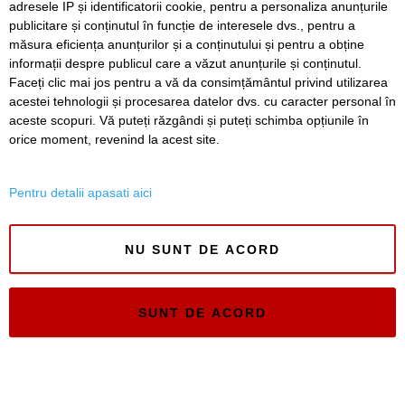
adresele IP și identificatorii cookie, pentru a personaliza anunțurile
Politica de confidentialitate
publicitare și conținutul în funcție de interesele dvs., pentru a
Regulament postare și moderare comentarii
măsura eficiența anunțurilor și a conținutului și pentru a obține
informații despre publicul care a văzut anunțurile și conținutul.
Faceți clic mai jos pentru a vă da consimțământul privind utilizarea
acestei tehnologii și procesarea datelor dvs. cu caracter personal în
aceste scopuri. Vă puteți răzgândi și puteți schimba opțiunile în
orice moment, revenind la acest site.
Timiș Online
ISSN 3008-2323
Pentru detalii apasati aici
ISSN-L 3008-2323
NU SUNT DE ACORD
SUNT DE ACORD