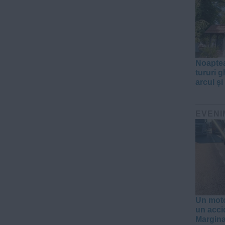
Noaptea
tururi g
arcul ș
EVENI
Un motoc
un acci
Margin