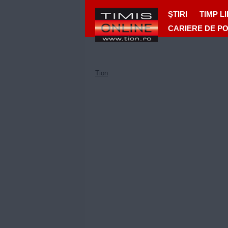
ŞTIRI
TIMP L
CARIERE DE P
Tion