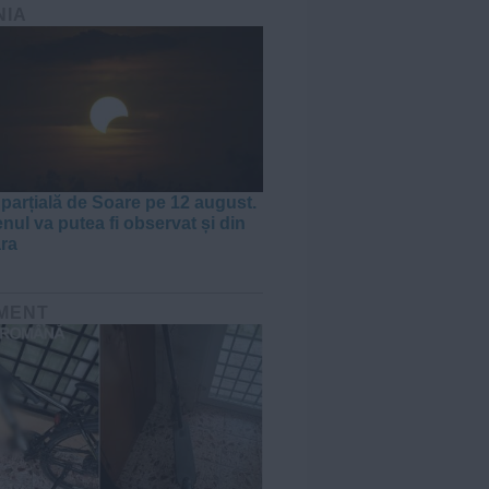
NIA
 parțială de Soare pe 12 august.
ul va putea fi observat și din
ra
MENT