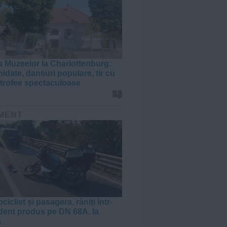
 Muzeelor la Charlottenburg:
hidate, dansuri populare, tir cu
i trofee spectaculoase
1
MENT
iclist și pasagera, răniți într-
dent produs pe DN 68A, la
a