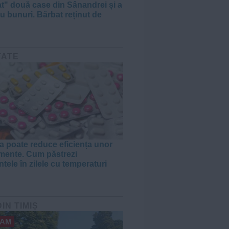
tat" două case din Sânandrei și a
u bunuri. Bărbat reținut de
TATE
a poate reduce eficiența unor
ente. Cum păstrezi
tele în zilele cu temperaturi
DIN TIMIȘ
AM