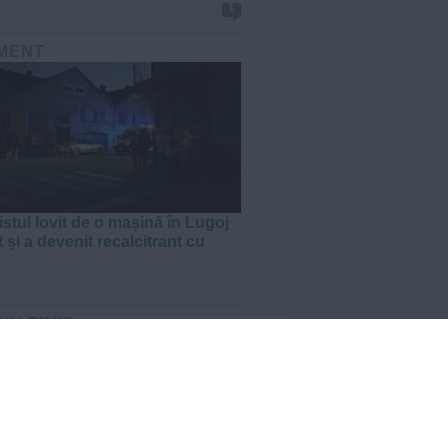
1
MENT
istul lovit de o mașină în Lugoj
 și a devenit recalcitrant cu
DIN TIMIȘ