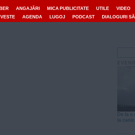
IBER
ANGAJĂRI
MICA PUBLICITATE
UTILE
VIDEO
OVESTE
AGENDA
LUGOJ
PODCAST
DIALOGURI S
EVENI
De la o 
la canicu