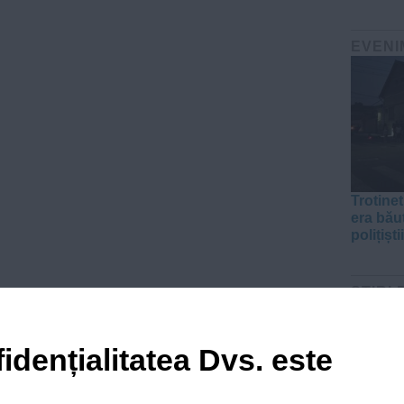
EVENI
Trotinet
era băut
polițiștii
ŞTIRI 
idențialitatea Dvs. este