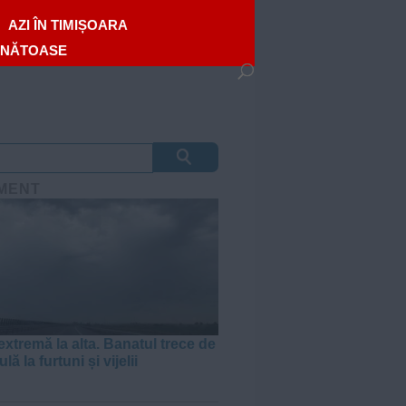
AZI ÎN TIMIȘOARA
ĂNĂTOASE
MENT
extremă la alta. Banatul trece de
lă la furtuni și vijelii