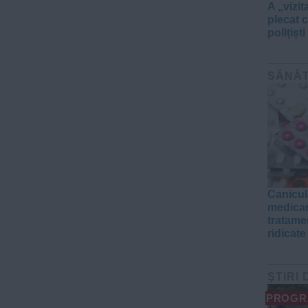
A „vizi
plecat c
polițiști
SĂNĂ
Canicul
medicam
tratamen
ridicate
ŞTIRI 
PROGR