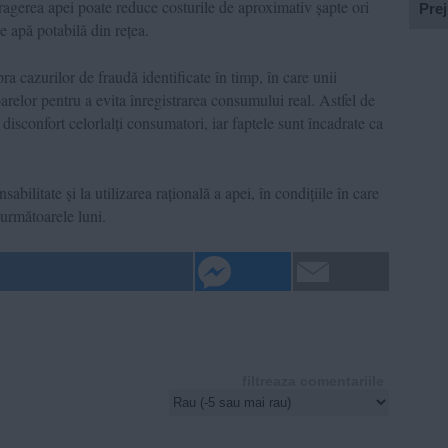
agerea apei poate reduce costurile de aproximativ șapte ori
Prej
 apă potabilă din rețea.
a cazurilor de fraudă identificate în timp, în care unii
toarelor pentru a evita înregistrarea consumului real. Astfel de
 disconfort celorlalți consumatori, iar faptele sunt încadrate ca
abilitate și la utilizarea rațională a apei, în condițiile în care
 următoarele luni.
filtreaza comentariile