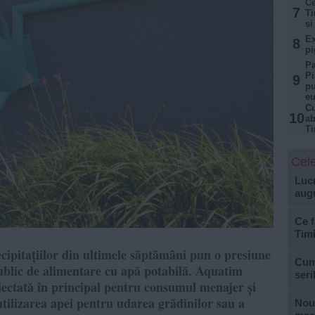
Ce
7
Ti
și
Ex
8
pi
Pa
Pi
9
pu
e
Cu
10
ab
Ti
Cele
Lucr
aug
Ce f
Tim
ecipitațiilor din ultimele săptămâni pun o presiune
Cum 
ublic de alimentare cu apă potabilă. Aquatim
seri
oiectată în principal pentru consumul menajer și
 utilizarea apei pentru udarea grădinilor sau a
Nouă