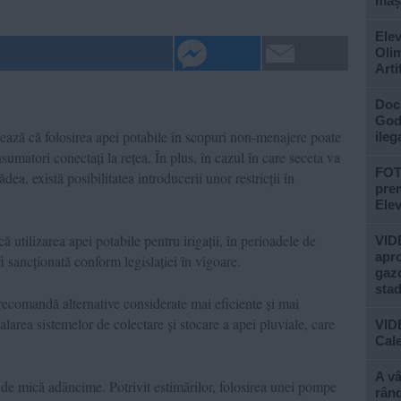
mași
Elev
Olim
Arti
Doc
God”
zează că folosirea apei potabile în scopuri non-menajere poate
ileg
sumatori conectați la rețea. În plus, în cazul în care seceta va
FOTO
dea, există posibilitatea introducerii unor restricții în
prem
Ele
ă utilizarea apei potabile pentru irigații, în perioadele de
VIDE
apro
 fi sancționată conform legislației în vigoare.
gazo
stad
i recomandă alternative considerate mai eficiente și mai
larea sistemelor de colectare și stocare a apei pluviale, care
VID
Cale
A vâ
i de mică adâncime. Potrivit estimărilor, folosirea unei pompe
rând