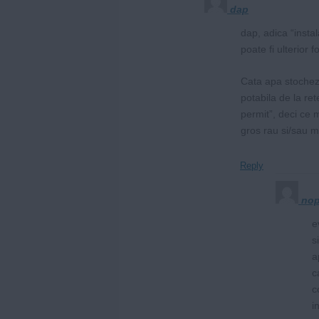
dap
dap, adica “insta
poate fi ulterior fo
Cata apa stochezi
potabila de la ret
permit”, deci ce 
gros rau si/sau m
Reply
no
e
s
a
c
c
i