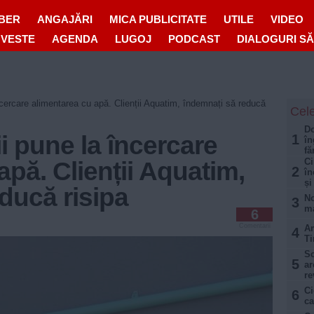
IBER
ANGAJĂRI
MICA PUBLICITATE
UTILE
VIDEO
OVESTE
AGENDA
LUGOJ
PODCAST
DIALOGURI S
ncercare alimentarea cu apă. Clienții Aquatim, îndemnați să reducă
Cele
Do
ii pune la încercare
1
în
fă
Ci
apă. Clienții Aquatim,
2
în
și
ducă risipa
No
3
ma
6
Comentarii
Am
4
Ti
Sc
5
ar
re
Ci
6
ca