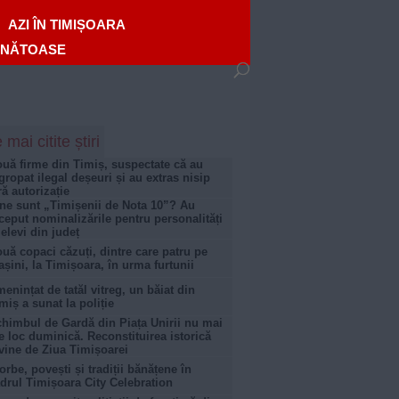
AZI ÎN TIMIȘOARA
ĂNĂTOASE
 mai citite știri
uă firme din Timiș, suspectate că au
gropat ilegal deșeuri și au extras nisip
ră autorizație
ne sunt „Timișenii de Nota 10”? Au
ceput nominalizările pentru personalități
 elevi din județ
uă copaci căzuți, dintre care patru pe
șini, la Timișoara, în urma furtunii
enințat de tatăl vitreg, un băiat din
miș a sunat la poliție
himbul de Gardă din Piața Unirii nu mai
e loc duminică. Reconstituirea istorică
vine de Ziua Timișoarei
orbe, povești și tradiții bănățene în
drul Timișoara City Celebration