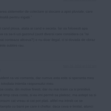
larea sistemelor de colectare și stocare a apei pluviale, care
losită pentru irigații.”
 cand ploua, atata ai cand e seceta. Iar sa folosesti apa
ea ca sa-ti uzi gazonul (sunt diversi care considera ca “isi
mai conteaza altceva?) e nu doar ilegal, ci si dovada de obraz
inte subtire rau.
May 28, 2026 at 5:32 pm
p
vident ca vei comenta, dar cumva asta este si speranta mea
i totodata intentia raspunsului meu.
pa costa, din motive firesti, dar nu mai traim ca si primitivii.
at timp ceva costa, si eu imi permit sa platesc, ma astept sa si
onsum cat vreau si cat pot plati. altfel ma intreb ce se
ntampla cu banii pe care ii cheltui. daca ceva e limitat, atunci