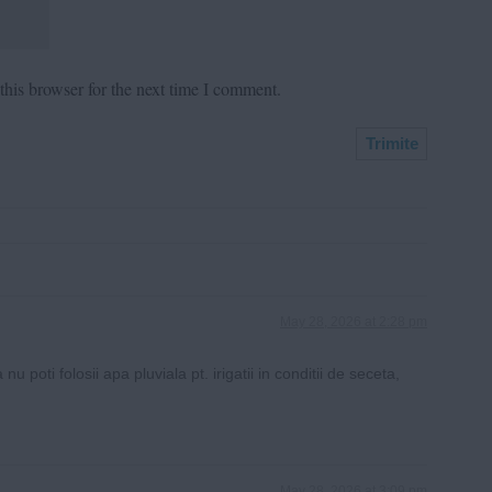
his browser for the next time I comment.
May 28, 2026 at 2:28 pm
u poti folosii apa pluviala pt. irigatii in conditii de seceta,
May 28, 2026 at 3:09 pm