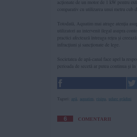
acționate de un motor de 1 kW pentru extr
comparativ cu utilizarea unui metru cub de
Totodată, Aquatim mai atrage atenția asupr
utilizatori au intervenit ilegal asupra con
practici afectează întreaga rețea și creează
infracțiuni și sancționate de lege.
Societatea de apă-canal face apel la respons
perioada de secetă ar putea continua și în
Taguri:
apă
,
aquatim
,
risipa
,
udare grădini
6
COMENTARII