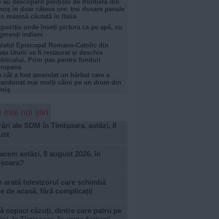
 au descoperit polițiștii de frontieră din
miș în doar câteva ore: trei dosare penale
 o mașină căutată în Italia
poziția unde înveți pictura ca pe apă, cu
gmenți indieni
latul Episcopal Romano-Catolic din
ața Unirii va fi restaurat și deschis
blicului. Prim pas pentru fonduri
uropene
 cât a fost amendat un bărbat care a
andonat mai mulți câini pe un drum din
miș
 mai noi știri
ări ale SDM în Timișoara, astăzi, 8
ust
acem astăzi, 8 august 2026, în
ișoara?
arată televizorul care schimbă
le de acasă, fără complicații
 copaci căzuți, dintre care patru pe