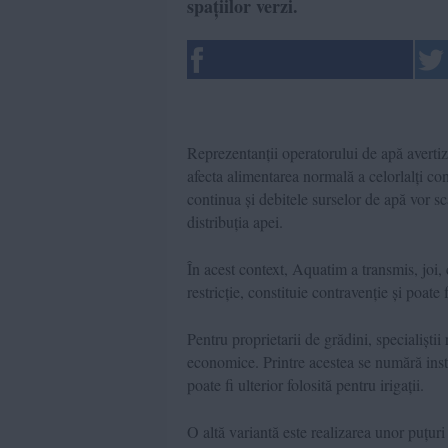
spațiilor verzi.
Reprezentanții operatorului de apă averti
afecta alimentarea normală a celorlalți con
continua și debitele surselor de apă vor scă
distribuția apei.
În acest context, Aquatim a transmis, joi, c
restricție, constituie contravenție și poate
Pentru proprietarii de grădini, specialiști
economice. Printre acestea se numără insta
poate fi ulterior folosită pentru irigații.
O altă variantă este realizarea unor puțur