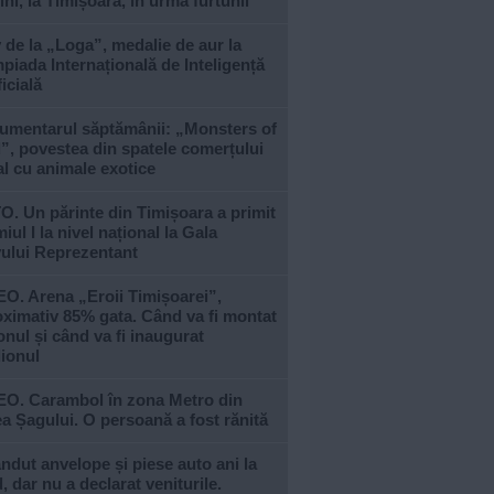
ni, la Timișoara, în urma furtunii
 de la „Loga”, medalie de aur la
piada Internațională de Inteligență
ficială
umentarul săptămânii: „Monsters of
, povestea din spatele comerțului
al cu animale exotice
. Un părinte din Timișoara a primit
iul I la nivel național la Gala
vului Reprezentant
O. Arena „Eroii Timișoarei”,
ximativ 85% gata. Când va fi montat
nul și când va fi inaugurat
ionul
EO. Carambol în zona Metro din
a Șagului. O persoană a fost rănită
ndut anvelope și piese auto ani la
, dar nu a declarat veniturile.