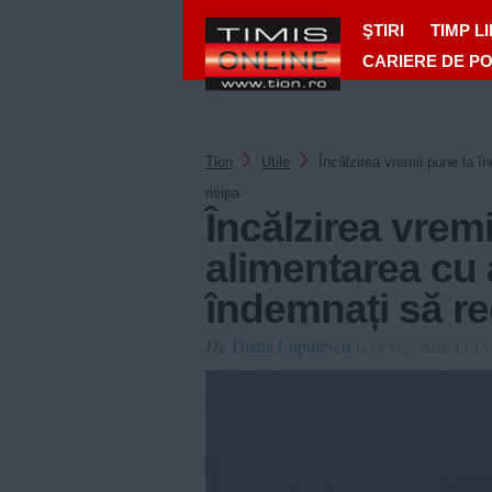
ŞTIRI
TIMP L
CARIERE DE P
Tion
Utile
Încălzirea vremii pune la î
risipa
Încălzirea vrem
alimentarea cu 
îndemnați să re
De
Diana Lupulescu
la 28 May 2026 13:15