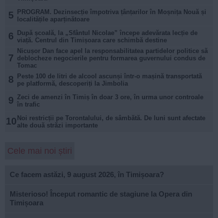
PROGRAM. Dezinsecție împotriva țânțarilor în Moșnița Nouă și
5
localitățile aparținătoare
După școală, la „Sfântul Nicolae” începe adevărata lecție de
6
viață. Centrul din Timișoara care schimbă destine
Nicușor Dan face apel la responsabilitatea partidelor politice să
7
deblocheze negocierile pentru formarea guvernului condus de
Tomac
Peste 100 de litri de alcool ascunși într-o mașină transportată
8
pe platformă, descoperiți la Jimbolia
Zeci de amenzi în Timiș în doar 3 ore, în urma unor controale
9
în trafic
Noi restricții pe Torontalului, de sâmbătă. De luni sunt afectate
10
alte două străzi importante
Cele mai noi știri
Ce facem astăzi, 9 august 2026, în Timișoara?
Misterioso! Început romantic de stagiune la Opera din
Timișoara