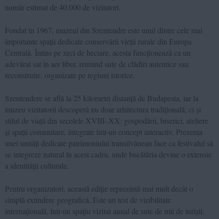
număr estimat de 40.000 de vizitatori.
Fondat în 1967, muzeul din Szentendre este unul dintre cele mai
importante spații dedicate conservării vieții rurale din Europa
Centrală. Întins pe zeci de hectare, acesta funcționează ca un
adevărat sat în aer liber, reunind sute de clădiri autentice sau
reconstruite, organizate pe regiuni istorice.
Szentendere se află la 25 kilometri distanță de Budapesta, iar la
muzeu vizitatorii descoperă nu doar arhitectura tradițională, ci și
stilul de viață din secolele XVIII–XX: gospodării, biserici, ateliere
și spații comunitare, integrate într-un concept interactiv. Prezența
unei unități dedicate patrimoniului transilvănean face ca festivalul să
se integreze natural în acest cadru, unde bucătăria devine o extensie
a identității culturale.
Pentru organizatori, această ediție reprezintă mai mult decât o
simplă extindere geografică. Este un test de vizibilitate
internațională, într-un spațiu vizitat anual de sute de mii de turiști,