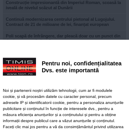
Construcție impresionantă din Imperiul Roman, scoasă la
iveală de nivelul scăzut al Dunării
Continuă modernizarea centrului pietonal al Lugojului.
Contract de 21 de milioane de lei, finanțat european
Poli scapă de înfrângere, dar pleacă doar cu un punct din
deplasarea cu Șelimbăr
Noi puncte de hidratare în oraș. S-a alăturat și mediul
privat inițiativei Primăriei Timișoara
Pentru noi, confidențialitatea
„Recidivă” la baza sportivă din Dacia. Primăria a ridicat
Dvs. este importantă
niște echipamente amplasate ilegal
Lucrări ale SDM în Timișoara, astăzi, 8 august
Noi și partenerii noștri utilizăm tehnologii, cum ar fi modulele
cookie, și vă procesăm datele cu caracter personal, precum
Ce facem astăzi, 8 august 2026, în Timișoara?
adresele IP și identificatorii cookie, pentru a personaliza anunțurile
publicitare și conținutul în funcție de interesele dvs., pentru a
Cum arată televizorul care schimbă serile de acasă, fără
complicații
măsura eficiența anunțurilor și a conținutului și pentru a obține
informații despre publicul care a văzut anunțurile și conținutul.
Faceți clic mai jos pentru a vă da consimțământul privind utilizarea