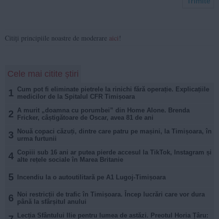
Citiți principiile noastre de moderare
aici
!
Cele mai citite știri
Cum pot fi eliminate pietrele la rinichi fără operație. Explicațiile
1
medicilor de la Spitalul CFR Timișoara
A murit „doamna cu porumbei” din Home Alone. Brenda
2
Fricker, câștigătoare de Oscar, avea 81 de ani
Nouă copaci căzuți, dintre care patru pe mașini, la Timișoara, în
3
urma furtunii
Copiii sub 16 ani ar putea pierde accesul la TikTok, Instagram și
4
alte rețele sociale în Marea Britanie
5
Incendiu la o autoutilitară pe A1 Lugoj-Timișoara
Noi restricții de trafic în Timișoara. Încep lucrări care vor dura
6
până la sfârșitul anului
Lecția Sfântului Ilie pentru lumea de astăzi. Preotul Horia Țâru:
7