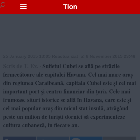
Tion
25 January 2015 13:05
Reactualizat la:
8 November 2015 23:46
Scris de T. Ex.
Sufletul Cubei se află pe străzile
-
fermecătoare ale capitalei Havana. Cel mai mare oraș
din regiunea Caraibeană, capitala Cubei este și cel mai
important port și centru financiar din țară. Cele mai
frumoase situri istorice se află în Havana, care este și
cel mai popular oraș din micul stat insulă, atrăgând
peste un milion de turiști dornici să experimenteze
cultura cubaneză, în fiecare an.