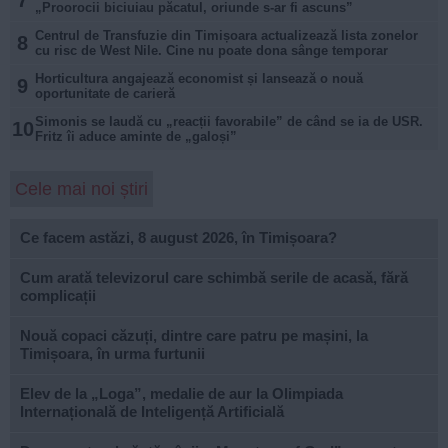
„Proorocii biciuiau păcatul, oriunde s-ar fi ascuns”
Centrul de Transfuzie din Timișoara actualizează lista zonelor
8
cu risc de West Nile. Cine nu poate dona sânge temporar
Horticultura angajează economist și lansează o nouă
9
oportunitate de carieră
Simonis se laudă cu „reacții favorabile” de când se ia de USR.
10
Fritz îi aduce aminte de „galoși”
Cele mai noi știri
Ce facem astăzi, 8 august 2026, în Timișoara?
Cum arată televizorul care schimbă serile de acasă, fără
complicații
Nouă copaci căzuți, dintre care patru pe mașini, la
Timișoara, în urma furtunii
Elev de la „Loga”, medalie de aur la Olimpiada
Internațională de Inteligență Artificială