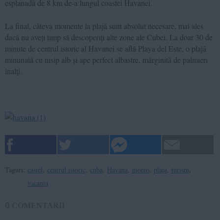
esplanadă de 8 km de-a lungul coastei Havanei.
La final, câteva momente la plajă sunt absolut necesare, mai ales
dacă nu aveți timp să descoperiți alte zone ale Cubei. La doar 30 de
minute de centrul istoric al Havanei se află Playa del Este, o plajă
minunată cu nisip alb și ape perfect albastre, mărginită de palmieri
înalți.
Taguri:
castel
,
centrul istoric
,
cuba
,
Havana
,
morro
,
plaja
,
turism
,
vacanta
0
COMENTARII