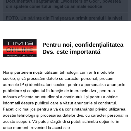
Documentarul săptămânii: „Monsters of God”, povestea
din spatele comerțului ilegal cu animale exotice
FOTO. Un părinte din Timișoara a primit premiul I la nivel
național la Gala Elevului Reprezentant
VIDEO. Arena „Eroii Timișoarei”, aproximativ 85% gata.
Când va fi montat gazonul și când va fi inaugurat
Pentru noi, confidențialitatea
stadionul
Dvs. este importantă
VIDEO. Carambol în zona Metro din Calea Șagului. O
persoană a fost rănită
Noi și partenerii noștri utilizăm tehnologii, cum ar fi modulele
A vândut anvelope și piese auto ani la rând, dar nu a
cookie, și vă procesăm datele cu caracter personal, precum
declarat veniturile. Prejudiciu de aproape 30.000 de euro
adresele IP și identificatorii cookie, pentru a personaliza anunțurile
publicitare și conținutul în funcție de interesele dvs., pentru a
Live-uri obscene urmărite de peste 22.000 de oameni. Doi
bărbați din Timiș au fost reținuți
măsura eficiența anunțurilor și a conținutului și pentru a obține
informații despre publicul care a văzut anunțurile și conținutul.
Faceți clic mai jos pentru a vă da consimțământul privind utilizarea
acestei tehnologii și procesarea datelor dvs. cu caracter personal în
aceste scopuri. Vă puteți răzgândi și puteți schimba opțiunile în
SERVICII
Redactia
Folosinta Cookie-urilor
orice moment, revenind la acest site.