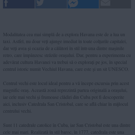
Modalitatea cea mai simplă de a explora Havana este de a lua un
taxi. Astfel, nu doar veți ajunge imediat în toate colțurile capitalei,
dar veți avea și ocazia de a călători în stil într-una dintre mașinile
retro, care împânzesc străzile orașului. Dar, pentru a experimenta cu
adevărat cultura Havanei va trebui să o explorați pe jos, în special
centrul istoric numit Vechiul Havana, care este și un sit UNESCO.
Centrul vechi este locul ideal pentru a vă începe excursia prin acest
magnific oraș. Această zonă reprezintă partea originală a orașului,
iar cele mai vechi și frumoase clădiri din Cuba pot fi descoperite
aici, inclusiv Catedrala San Cristobal, care se află chiar în mijlocul
centrului vechi.
Sunt 11 catedrale catolice în Cuba, iar San Cristobal este una dintre
cele mai mari. Realizată în stil baroc, în 1777, catedrala este una