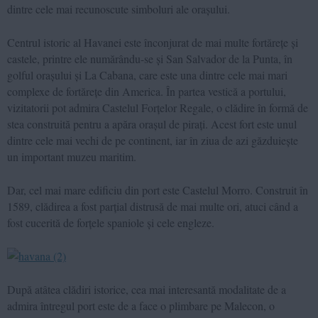
dintre cele mai recunoscute simboluri ale orașului.
Centrul istoric al Havanei este înconjurat de mai multe fortărețe și
castele, printre ele numărându-se și San Salvador de la Punta, în
golful orașului și La Cabana, care este una dintre cele mai mari
complexe de fortărețe din America. În partea vestică a portului,
vizitatorii pot admira Castelul Forțelor Regale, o clădire în formă de
stea construită pentru a apăra orașul de pirați. Acest fort este unul
dintre cele mai vechi de pe continent, iar în ziua de azi găzduiește
un important muzeu maritim.
Dar, cel mai mare edificiu din port este Castelul Morro. Construit în
1589, clădirea a fost parțial distrusă de mai multe ori, atuci când a
fost cucerită de forțele spaniole și cele engleze.
După atâtea clădiri istorice, cea mai interesantă modalitate de a
admira întregul port este de a face o plimbare pe Malecon, o