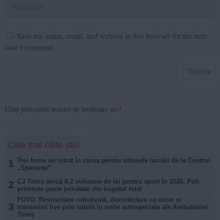
Save my name, email, and website in this browser for the next
time I comment.
Citiți principiile noastre de moderare
aici
!
Cele mai citite știri
Trei firme au intrat în cursa pentru ultimele lucrări de la Centrul
1
„Speranța”
CJ Timiș alocă 8,2 milioane de lei pentru sport în 2026. Poli
2
primește peste jumătate din bugetul total
FOTO. Resuscitare robotizată, dezinfectare cu ozon și
3
transmisii live prin satelit în noile autospeciale ale Ambulanței
Timiș