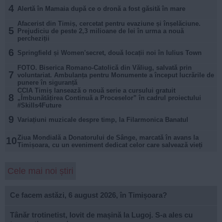
4
Alertă în Mamaia după ce o dronă a fost găsită în mare
Afacerist din Timiș, cercetat pentru evaziune și înșelăciune.
5
Prejudiciu de peste 2,3 milioane de lei în urma a nouă
percheziții
6
Springfield și Women'secret, două locații noi în Iulius Town
FOTO. Biserica Romano-Catolică din Văliug, salvată prin
7
voluntariat. Ambulanța pentru Monumente a început lucrările de
punere în siguranță
CCIA Timiș lansează o nouă serie a cursului gratuit
8
„Îmbunătățirea Continuă a Proceselor” în cadrul proiectului
#Skills4Future
9
Variațiuni muzicale despre timp, la Filarmonica Banatul
Ziua Mondială a Donatorului de Sânge, marcată în avans la
10
Timișoara, cu un eveniment dedicat celor care salvează vieți
Cele mai noi știri
Ce facem astăzi, 6 august 2026, în Timișoara?
Tânăr trotinetist, lovit de mașină la Lugoj. S-a ales cu