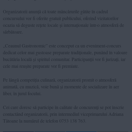
Organizatorii anunță că toate mâncărurile gătite în cadrul
concursului vor fi oferite gratuit publicului, oferind vizitatorilor
ocazia să deguste rețete locale și internaționale într-o atmosferă de
sărbătoare.
„Ceaunul Gastronomic” este conceput ca un eveniment-concurs
dedicat celor mai gustoase preparate tradiționale, punând în valoare
bucătăria locală și spiritul comunitar. Participanții vor fi jurizați, iar
cele mai reușite preparate vor fi premiate.
Pe lângă competiția culinară, organizatorii promit o atmosferă
animată, cu muzică, voie bună și momente de socializare în aer
liber, în jurul focului.
Cei care doresc să participe în calitate de concurenți se pot înscrie
contactând organizatorii, prin intermediul viceprimarului Adriana
Tǎtoane la numărul de telefon 0753 138 763.