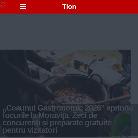
Tion
„Ceaunul Gastronomic 2026” aprinde
focurile la Moravița. Zeci de
concurenți și preparate gratuite
pentru vizitatori