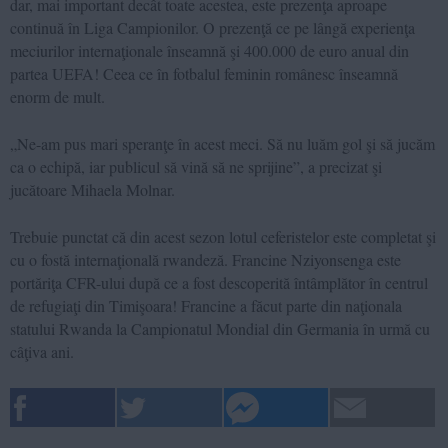
dar, mai important decât toate acestea, este prezenţa aproape
continuă în Liga Campionilor. O prezenţă ce pe lângă experienţa
meciurilor internaţionale înseamnă şi 400.000 de euro anual din
partea UEFA! Ceea ce în fotbalul feminin românesc înseamnă
enorm de mult.
„Ne-am pus mari speranţe în acest meci. Să nu luăm gol şi să jucăm
ca o echipă, iar publicul să vină să ne sprijine”, a precizat şi
jucătoare Mihaela Molnar.
Trebuie punctat că din acest sezon lotul ceferistelor este completat şi
cu o fostă internaţională rwandeză. Francine Nziyonsenga este
portăriţa CFR-ului după ce a fost descoperită întâmplător în centrul
de refugiaţi din Timişoara! Francine a făcut parte din naţionala
statului Rwanda la Campionatul Mondial din Germania în urmă cu
câţiva ani.