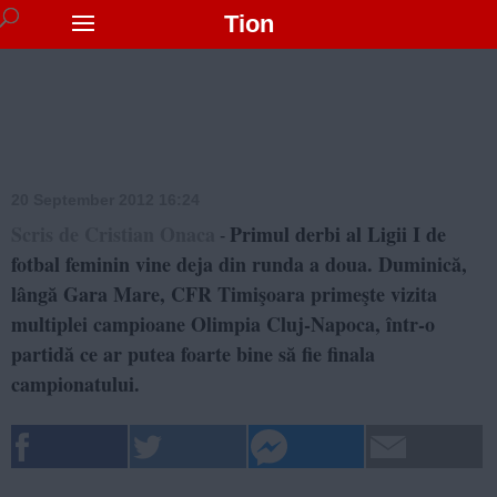
Tion
20 September 2012 16:24
Scris de Cristian Onaca
Primul derbi al Ligii I de
-
fotbal feminin vine deja din runda a doua. Duminică,
lângă Gara Mare, CFR Timişoara primeşte vizita
multiplei campioane Olimpia Cluj-Napoca, într-o
partidă ce ar putea foarte bine să fie finala
campionatului.