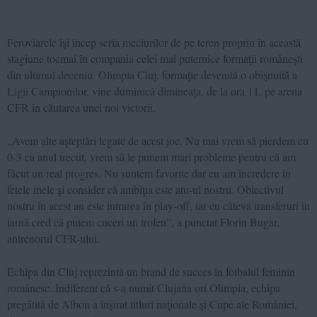
Feroviarele îşi încep seria meciurilor de pe teren propriu în această
stagiune tocmai în compania celei mai puternice formaţii româneşti
din ultimul deceniu. Olimpia Cluj, formaţie devenită o obişnuită a
Ligii Campionilor, vine duminică dimineaţa, de la ora 11, pe arena
CFR în căutarea unei noi victorii.
„Avem alte aşteptări legate de acest joc. Nu mai vrem să pierdem cu
0-3 ca anul trecut, vrem să le punem mari probleme pentru că am
făcut un real progres. Nu suntem favorite dar eu am încredere în
fetele mele şi consider că ambiţia este atu-ul nostru. Obiectivul
nostru în acest an este intrarea în play-off, iar cu câteva transferuri în
iarnă cred că putem cuceri un trofeu”, a punctat Florin Bugar,
antrenorul CFR-ului.
Echipa din Cluj reprezintă un brand de succes în fotbalul feminin
românesc. Indiferent că s-a numit Clujana ori Olimpia, echipa
pregătită de Albon a înşirat titluri naţionale şi Cupe ale României,