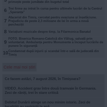
primește peste jumătate din bugetul total
Trei firme au intrat în cursa pentru ultimele lucrări de la Centrul
6
„Speranța”
Afacerist din Timiș, cercetat pentru evaziune și înșelăciune.
7
Prejudiciu de peste 2,3 milioane de lei în urma a nouă
percheziții
8
Variațiuni muzicale despre timp, la Filarmonica Banatul
FOTO. Biserica Romano-Catolică din Văliug, salvată prin
9
voluntariat. Ambulanța pentru Monumente a început lucrările de
punere în siguranță
Condamnat după injurii și scandal într-o sală de judecată din
10
Timiș
Cele mai noi știri
Ce facem astăzi, 7 august 2026, în Timișoara?
VIDEO. Accident grav între două tramvaie în Germania.
Zeci de răniți, trei în stare critică
Debitul Dunării atinge un nou minim istoric. Zeci de
localități au restricții la apă