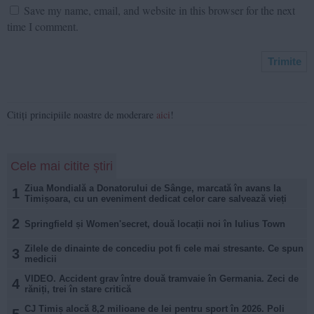
Save my name, email, and website in this browser for the next
time I comment.
Citiți principiile noastre de moderare
aici
!
Cele mai citite știri
Ziua Mondială a Donatorului de Sânge, marcată în avans la
1
Timișoara, cu un eveniment dedicat celor care salvează vieți
2
Springfield și Women'secret, două locații noi în Iulius Town
Zilele de dinainte de concediu pot fi cele mai stresante. Ce spun
3
medicii
VIDEO. Accident grav între două tramvaie în Germania. Zeci de
4
răniți, trei în stare critică
CJ Timiș alocă 8,2 milioane de lei pentru sport în 2026. Poli
5