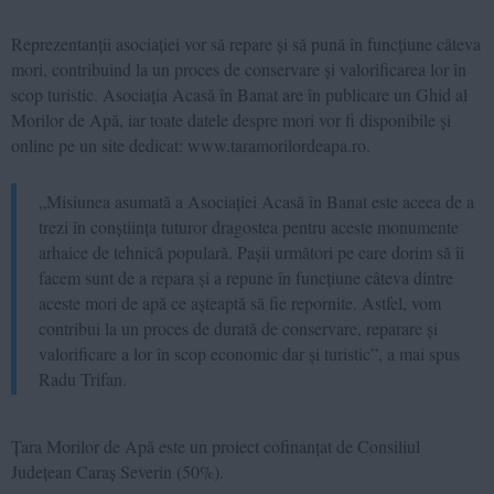
Reprezentanții asociației vor să repare și să pună în funcțiune câteva
mori, contribuind la un proces de conservare și valorificarea lor în
scop turistic. Asociația Acasă în Banat are în publicare un Ghid al
Morilor de Apă, iar toate datele despre mori vor fi disponibile și
online pe un site dedicat: www.taramorilordeapa.ro.
„Misiunea asumată a Asociației Acasă în Banat este aceea de a
trezi în conștiința tuturor dragostea pentru aceste monumente
arhaice de tehnică populară. Pașii următori pe care dorim să îi
facem sunt de a repara și a repune în funcțiune câteva dintre
aceste mori de apă ce așteaptă să fie repornite. Astfel, vom
contribui la un proces de durată de conservare, reparare și
valorificare a lor în scop economic dar și turistic”, a mai spus
Radu Trifan.
Țara Morilor de Apă este un proiect cofinanțat de Consiliul
Județean Caraș Severin (50%).