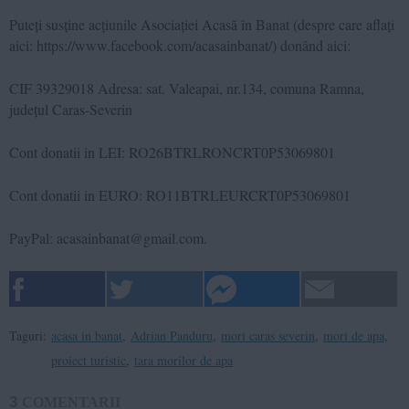
Puteți susține acțiunile Asociației Acasă în Banat (despre care aflați
aici: https://www.facebook.com/acasainbanat/) donând aici:
CIF 39329018 Adresa: sat. Valeapai, nr.134, comuna Ramna,
județul Caras-Severin
Cont donatii in LEI: RO26BTRLRONCRT0P53069801
Cont donatii in EURO: RO11BTRLEURCRT0P53069801
PayPal: acasainbanat@gmail.com.
Taguri:
acasa in banat
,
Adrian Panduru
,
mori caras severin
,
mori de apa
,
proiect turistic
,
tara morilor de apa
3
COMENTARII