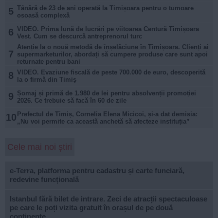
Tânără de 23 de ani operată la Timișoara pentru o tumoare
5
osoasă complexă
VIDEO. Prima lună de lucrări pe viitoarea Centură Timișoara
6
Vest. Cum se descurcă antreprenorul turc
Atenție la o nouă metodă de înșelăciune în Timișoara. Clienți ai
7
supermarketurilor, abordați să cumpere produse care sunt apoi
returnate pentru bani
VIDEO. Evaziune fiscală de peste 700.000 de euro, descoperită
8
la o firmă din Timiș
Șomaj și primă de 1.980 de lei pentru absolvenții promoției
9
2026. Ce trebuie să facă în 60 de zile
Prefectul de Timiș, Cornelia Elena Micicoi, și-a dat demisia:
10
„Nu voi permite ca această anchetă să afecteze instituția”
Cele mai noi știri
e-Terra, platforma pentru cadastru și carte funciară,
redevine funcțională
Istanbul fără bilet de intrare. Zeci de atracții spectaculoase
pe care le poți vizita gratuit în orașul de pe două
continente