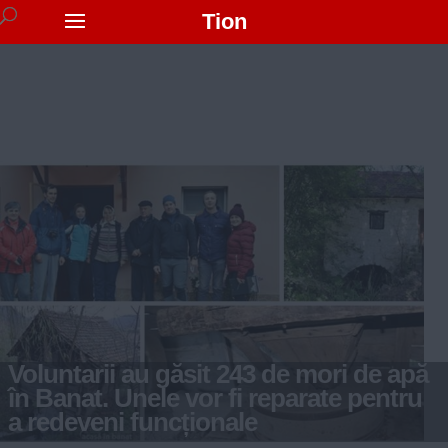
Tion
Voluntarii au găsit 243 de mori de apă
în Banat. Unele vor fi reparate pentru
a redeveni funcționale