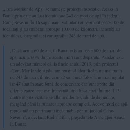
„Țara Morilor de Apă” se numește proiectul asociației Acasă în
Banat prin care au fost identificate 243 de mori de apă în județul
Caraș Severin. În 16 săptămâni, voluntarii au verificat peste 100 de
localități și au străbătut aproape 10.000 de kilometri, iar astfel au
identificat, fotografiat și cartografiat 243 de mori de apă.
„Dacă acum 60 de ani, în Banat existau peste 600 de mori de
apă, acum, 60% dintre aceste mori sunt dispărute. Așadar, este
un adevărat miracol că, la finele anului 2019, prin proiectul
«Țara Morilor de Apă», am reușit să identificăm nu mai puțin
de 243 de mori, dintre care 82 sunt încă folosite în mod regulat
iar 47 sunt în stare bună de conservare dar sunt oprite din
diferite cauze, cea mai frecventă fiind lipsa apei. În fine, 113
dintre morile vizitate se află în diferite stadii de degradare,
mergând până la ruinarea aproape completă. Aceste mori de apă
reprezintă un patrimoniu inestimabil pentru județul Caraș
Severin”, a declarat Radu Trifan, președintele Asociației Acasă
în Banat.