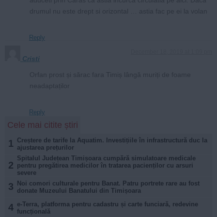
drumul nu este drept si orizontal … astia fac pe ei la volan
Reply
December 18, 2019 at 1:09 pm
Cristi
Orfan prost și sărac fara Timiș lângă muriți de foame
neadaptaților
Reply
Cele mai citite știri
Creștere de tarife la Aquatim. Investițiile în infrastructură duc la
1
ajustarea prețurilor
Spitalul Județean Timișoara cumpără simulatoare medicale
2
pentru pregătirea medicilor în tratarea pacienților cu arsuri
severe
Noi comori culturale pentru Banat. Patru portrete rare au fost
3
donate Muzeului Banatului din Timișoara
e-Terra, platforma pentru cadastru și carte funciară, redevine
4
funcțională