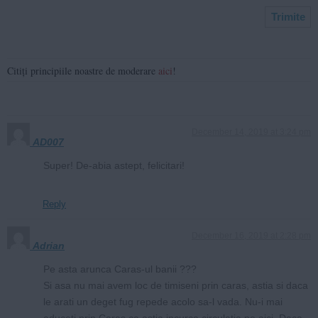
Citiți principiile noastre de moderare
aici
!
December 14, 2019 at 3:24 pm
AD007
Super! De-abia astept, felicitari!
Reply
December 16, 2019 at 2:28 pm
Adrian
Pe asta arunca Caras-ul banii ???
Si asa nu mai avem loc de timiseni prin caras, astia si daca
le arati un deget fug repede acolo sa-l vada. Nu-i mai
aduceti prin Caras ca astia incurca circulatia pe aici. Daca