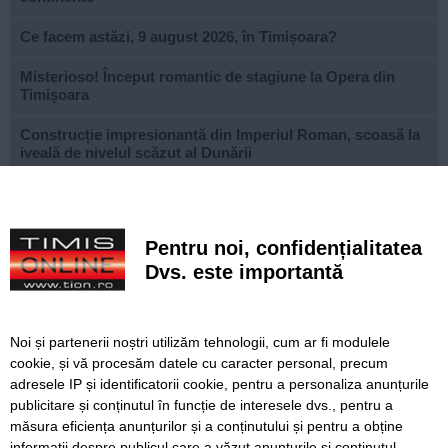
Ce facem astăzi, 9 august 2026, în Timișoara?
Misterioso! Început romantic de stagiune la Opera din
Timișoara
Construcție impresionantă din Imperiul Roman, scoasă la
iveală de nivelul scăzut al Dunării
Continuă modernizarea centrului pietonal al Lugojului.
Contract de 21 de milioane de lei, finanțat european
Pentru noi, confidențialitatea
Poli scapă de înfrângere, dar pleacă doar cu un punct din
deplasarea cu Șelimbăr
Dvs. este importantă
Noi puncte de hidratare în oraș. S-a alăturat și mediul
privat inițiativei Primăriei Timișoara
Noi și partenerii noștri utilizăm tehnologii, cum ar fi modulele
cookie, și vă procesăm datele cu caracter personal, precum
„Recidivă” la baza sportivă din Dacia. Primăria a ridicat
niște echipamente amplasate ilegal
adresele IP și identificatorii cookie, pentru a personaliza anunțurile
publicitare și conținutul în funcție de interesele dvs., pentru a
Lucrări ale SDM în Timișoara, astăzi, 8 august
măsura eficiența anunțurilor și a conținutului și pentru a obține
informații despre publicul care a văzut anunțurile și conținutul.