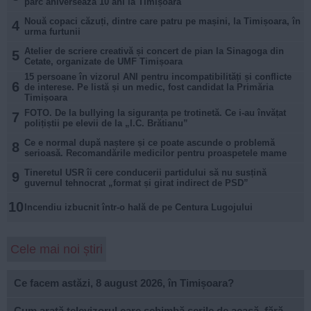
parc aniversează 10 ani la Timișoara
Nouă copaci căzuți, dintre care patru pe mașini, la Timișoara, în
4
urma furtunii
Atelier de scriere creativă și concert de pian la Sinagoga din
5
Cetate, organizate de UMF Timișoara
15 persoane în vizorul ANI pentru incompatibilități și conflicte
6
de interese. Pe listă și un medic, fost candidat la Primăria
Timișoara
FOTO. De la bullying la siguranța pe trotinetă. Ce i-au învățat
7
polițiștii pe elevii de la „I.C. Brătianu”
Ce e normal după naștere și ce poate ascunde o problemă
8
serioasă. Recomandările medicilor pentru proaspetele mame
Tineretul USR îi cere conducerii partidului să nu susțină
9
guvernul tehnocrat „format și girat indirect de PSD”
10
Incendiu izbucnit într-o hală de pe Centura Lugojului
Cele mai noi știri
Ce facem astăzi, 8 august 2026, în Timișoara?
Cum arată televizorul care schimbă serile de acasă, fără