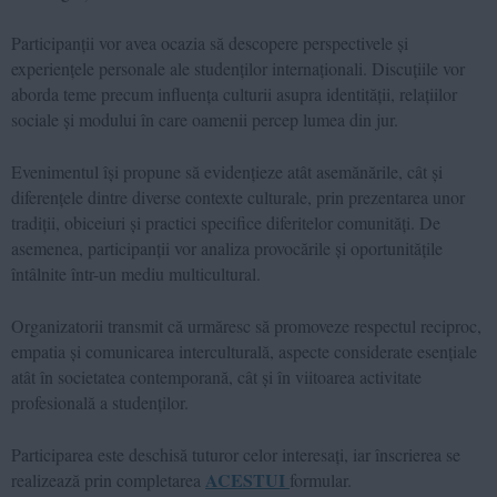
Participanții vor avea ocazia să descopere perspectivele și
experiențele personale ale studenților internaționali. Discuțiile vor
aborda teme precum influența culturii asupra identității, relațiilor
sociale și modului în care oamenii percep lumea din jur.
Evenimentul își propune să evidențieze atât asemănările, cât și
diferențele dintre diverse contexte culturale, prin prezentarea unor
tradiții, obiceiuri și practici specifice diferitelor comunități. De
asemenea, participanții vor analiza provocările și oportunitățile
întâlnite într-un mediu multicultural.
Organizatorii transmit că urmăresc să promoveze respectul reciproc,
empatia și comunicarea interculturală, aspecte considerate esențiale
atât în societatea contemporană, cât și în viitoarea activitate
profesională a studenților.
Participarea este deschisă tuturor celor interesați, iar înscrierea se
ACESTUI
realizează prin completarea
formular.