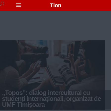
Tion
„Topos”: dialog intercultural cu
studenți internaționali, organizat de
UMF Timișoara