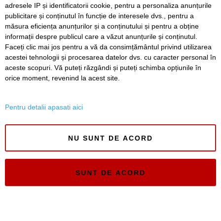
adresele IP și identificatorii cookie, pentru a personaliza anunțurile
publicitare și conținutul în funcție de interesele dvs., pentru a
Live-uri obscene urmărite de peste 22.000 de oameni. Doi
bărbați din Timiș au fost reținuți
măsura eficiența anunțurilor și a conținutului și pentru a obține
informații despre publicul care a văzut anunțurile și conținutul.
Faceți clic mai jos pentru a vă da consimțământul privind utilizarea
acestei tehnologii și procesarea datelor dvs. cu caracter personal în
aceste scopuri. Vă puteți răzgândi și puteți schimba opțiunile în
SERVICII
Redactia
Folosinta Cookie-urilor
orice moment, revenind la acest site.
Termeni si conditii de utilizare
Politica de confidentialitate
Pentru detalii apasati aici
Regulament postare și moderare comentarii
NU SUNT DE ACORD
SUNT DE ACORD
Timiș Online
ISSN 3008-2323
ISSN-L 3008-2323