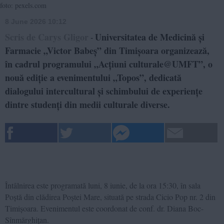
foto: pexels.com
8 June 2026 10:12
Scris de Carys Gligor
Universitatea de Medicină și
-
Farmacie „Victor Babeș” din Timișoara organizează,
în cadrul programului „Acțiuni culturale@UMFT”, o
nouă ediție a evenimentului „Topos”, dedicată
dialogului intercultural și schimbului de experiențe
dintre studenți din medii culturale diverse.
Întâlnirea este programată luni, 8 iunie, de la ora 15:30, în sala
Poștă din clădirea Poștei Mare, situată pe strada Cicio Pop nr. 2 din
Timișoara. Evenimentul este coordonat de conf. dr. Diana Boc-
Sînmărghițan.