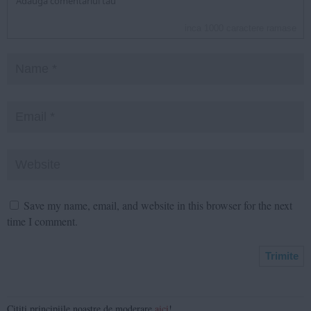
inca
1000
caractere ramase
Save my name, email, and website in this browser for the next
time I comment.
Citiți principiile noastre de moderare
aici
!