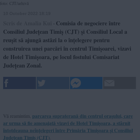
foto: CJT/arhivă
10 October 2022 18:19
Scris de Amalia Kui
Comisia de negociere între
-
Consiliul Județean Timiș (CJT) și Consiliul Local a
reușit să ajungă astăzi la o înțelegere pentru
construirea unei parcări în centrul Timișoarei, vizavi
de Hotel Timișoara, pe locul fostului Comisariat
Județean Zonal.
parcarea supraterană din centrul orașului, care
Vă reamintim,
ar urma să fie amenajată vizavi de Hotel Timișoara, a stârnit
întotdeauna neînțelegeri între Primăria Timișoara și Consiliul
Județean Timiș (CJT)
.