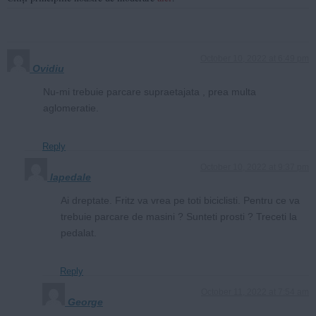
October 10, 2022 at 6:49 pm
Ovidiu
Nu-mi trebuie parcare supraetajata , prea multa
aglomeratie.
Reply
October 10, 2022 at 9:37 pm
lapedale
Ai dreptate. Fritz va vrea pe toti biciclisti. Pentru ce va
trebuie parcare de masini ? Sunteti prosti ? Treceti la
pedalat.
Reply
October 11, 2022 at 7:54 am
George