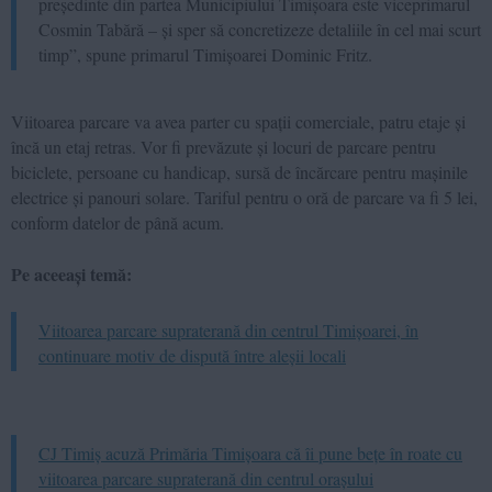
președinte din partea Municipiului Timișoara este viceprimarul
Cosmin Tabără – și sper să concretizeze detaliile în cel mai scurt
timp”, spune primarul Timișoarei Dominic Fritz.
Viitoarea parcare va avea parter cu spații comerciale, patru etaje și
încă un etaj retras. Vor fi prevăzute și locuri de parcare pentru
biciclete, persoane cu handicap, sursă de încărcare pentru mașinile
electrice și panouri solare. Tariful pentru o oră de parcare va fi 5 lei,
conform datelor de până acum.
Pe aceeași temă:
Viitoarea parcare supraterană din centrul Timișoarei, în
continuare motiv de dispută între aleșii locali
CJ Timiș acuză Primăria Timișoara că îi pune bețe în roate cu
viitoarea parcare supraterană din centrul orașului