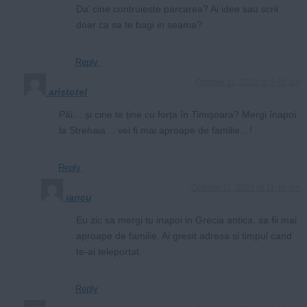
Da’ cine contruieste parcarea? Ai idee sau scrii
doar ca sa te bagi in seama?
Reply
October 11, 2022 at 9:45 am
aristotel
Păi… și cine te ține cu forța în Timișoara? Mergi înapoi
la Strehaia… vei fi mai aproape de familie…!
Reply
October 11, 2022 at 11:48 am
iancu
Eu zic sa mergi tu inapoi in Grecia antica, sa fii mai
aproape de familie. Ai gresit adresa si timpul cand
te-ai teleportat.
Reply