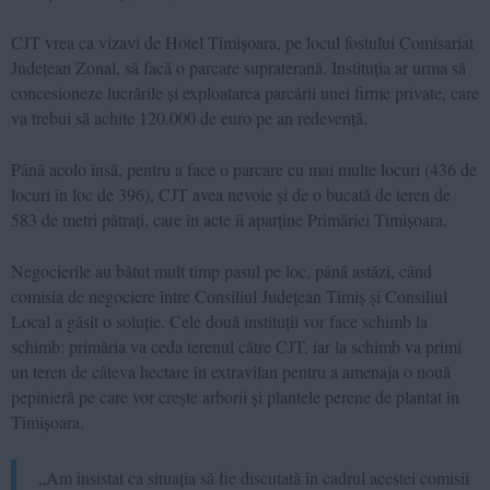
CJT vrea ca vizavi de Hotel Timișoara, pe locul fostului Comisariat
Județean Zonal, să facă o parcare supraterană. Instituția ar urma să
concesioneze lucrările și exploatarea parcării unei firme private, care
va trebui să achite 120.000 de euro pe an redevență.
Până acolo însă, pentru a face o parcare cu mai multe locuri (436 de
locuri în loc de 396), CJT avea nevoie și de o bucată de teren de
583 de metri pătrați, care în acte îi aparține Primăriei Timișoara.
Negocierile au bătut mult timp pasul pe loc, până astăzi, când
comisia de negociere între Consiliul Județean Timiș și Consiliul
Local a găsit o soluție. Cele două instituții vor face schimb la
schimb: primăria va ceda terenul către CJT, iar la schimb va primi
un teren de câteva hectare în extravilan pentru a amenaja o nouă
pepinieră pe care vor crește arborii și plantele perene de plantat în
Timișoara.
„Am insistat ca situația să fie discutată în cadrul acestei comisii