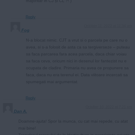
majoritar in CJ și CL ?! )
Reply
October 11, 2022 at 11:34 am
Fog
N-a blocat nimic. CJT a vrut si o parcela pe care nu o
avea, si s-a folosit de asta ca sa tergiverseze – puteau
sa faca parcarea fara acea parcela, daca chiar voiau
sa faca ceva, oricum nici in desenul lor fantezist nu e
ocupata de cladire. Primaria nu avea ce propunere sa
faca, daca nu era terenul ei. Data viitoare incercati sa
spumegati mai argumentat.
Reply
October 10, 2022 at 7:21 pm
Dan A.
Doamne-ajuta! Spor la munca, cu cat mai repede, cu atat
mai bine!
Transferul terenului de la Horticultura in proprietate privata