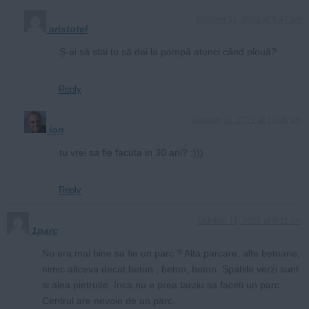
October 11, 2022 at 9:47 am
aristotel
Ș-ai să stai tu să dai la pompă atunci când plouă?
Reply
October 11, 2022 at 10:05 am
ion
tu vrei sa fie facuta in 30 ani? :)))
Reply
October 11, 2022 at 9:11 am
1parc
Nu era mai bine sa fie un parc ? Alta parcare, alte betoane,
nimic altceva decat beton , beton, beton. Spatiile verzi sunt
si alea pietruite. Inca nu e prea tarziu sa faceti un parc.
Centrul are nevoie de un parc.