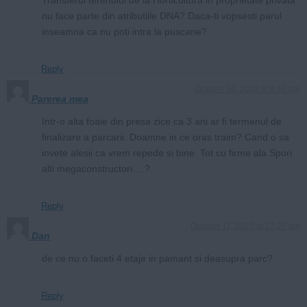
nu face parte din atributiile DNA? Daca-ti vopsesti parul
inseamna ca nu poti intra la puscarie?
Reply
October 10, 2022 at 8:41 pm
Parerea mea
Intr-o alta foaie din presa zice ca 3 ani ar fi termenul de
finalizare a parcarii. Doamne in ce oras traim? Cand o sa
invete alesii ca vrem repede si bine. Tot cu firme ala Spori
alti megaconstructori….?
Reply
October 11, 2022 at 12:25 am
Dan
de ce nu o faceti 4 etaje in pamant si deasupra parc?
Reply