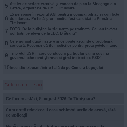
Atelier de scriere creativă și concert de pian la Sinagoga din
5
Cetate, organizate de UMF Timișoara
15 persoane în vizorul ANI pentru incompatibilități și conflicte
6
de interese. Pe listă și un medic, fost candidat la Primăria
Timișoara
FOTO. De la bullying la siguranța pe trotinetă. Ce i-au învățat
7
polițiștii pe elevii de la „I.C. Brătianu”
Ce e normal după naștere și ce poate ascunde o problemă
8
serioasă. Recomandările medicilor pentru proaspetele mame
Tineretul USR îi cere conducerii partidului să nu susțină
9
guvernul tehnocrat „format și girat indirect de PSD”
10
Incendiu izbucnit într-o hală de pe Centura Lugojului
Cele mai noi știri
Ce facem astăzi, 8 august 2026, în Timișoara?
Cum arată televizorul care schimbă serile de acasă, fără
complicații
Nouă copaci căzuți, dintre care patru pe mașini, la