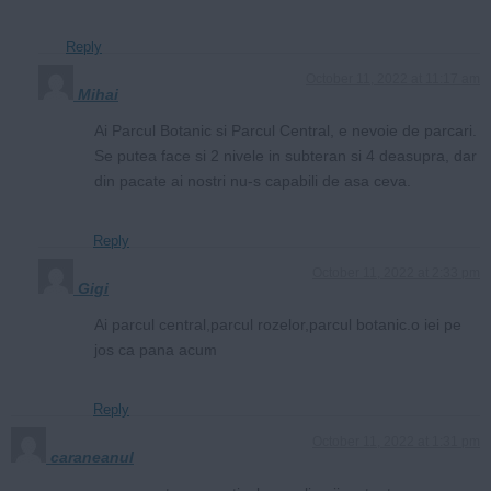
Reply
October 11, 2022 at 11:17 am
Mihai
Ai Parcul Botanic si Parcul Central, e nevoie de parcari.
Se putea face si 2 nivele in subteran si 4 deasupra, dar
din pacate ai nostri nu-s capabili de asa ceva.
Reply
October 11, 2022 at 2:33 pm
Gigi
Ai parcul central,parcul rozelor,parcul botanic.o iei pe
jos ca pana acum
Reply
October 11, 2022 at 1:31 pm
caraneanul