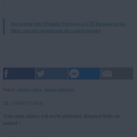
Negocierile între Primăria Timișoara și CJT bat pasul pe loc.
Miza: parcarea supraterană din centrul orașului
Taguri:
parcare centru
,
parcare timisoara
21
COMENTARII
Your email address will not be published.
Required fields are
marked
*