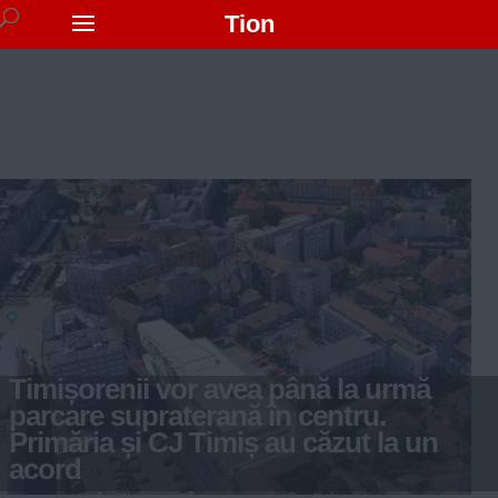
Tion
Timișorenii vor avea până la urmă
parcare supraterană în centru.
Primăria și CJ Timiș au căzut la un
acord