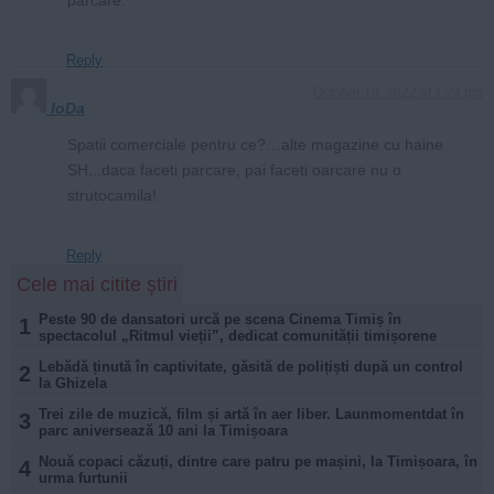
Reply
October 13, 2022 at 1:24 pm
IoDa
Spatii comerciale pentru ce?…alte magazine cu haine
SH,..daca faceti parcare, pai faceti oarcare nu o
strutocamila!
Reply
Cele mai citite știri
Peste 90 de dansatori urcă pe scena Cinema Timiș în
1
spectacolul „Ritmul vieții”, dedicat comunității timișorene
Lebădă ținută în captivitate, găsită de polițiști după un control
2
la Ghizela
Trei zile de muzică, film și artă în aer liber. Launmomentdat în
3
parc aniversează 10 ani la Timișoara
Nouă copaci căzuți, dintre care patru pe mașini, la Timișoara, în
4
urma furtunii