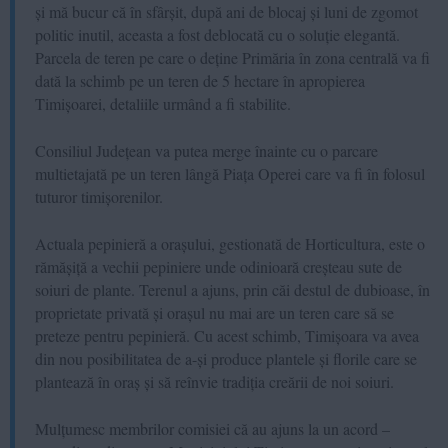
și mă bucur că în sfârșit, după ani de blocaj și luni de zgomot
politic inutil, aceasta a fost deblocată cu o soluție elegantă.
Parcela de teren pe care o deține Primăria în zona centrală va fi
dată la schimb pe un teren de 5 hectare în apropierea
Timișoarei, detaliile urmând a fi stabilite.
Consiliul Județean va putea merge înainte cu o parcare
multietajată pe un teren lângă Piața Operei care va fi în folosul
tuturor timișorenilor.
Actuala pepinieră a orașului, gestionată de Horticultura, este o
rămășiță a vechii pepiniere unde odinioară creșteau sute de
soiuri de plante. Terenul a ajuns, prin căi destul de dubioase, în
proprietate privată și orașul nu mai are un teren care să se
preteze pentru pepinieră. Cu acest schimb, Timișoara va avea
din nou posibilitatea de a-și produce plantele și florile care se
plantează în oraș și să reînvie tradiția creării de noi soiuri.
Mulțumesc membrilor comisiei că au ajuns la un acord –