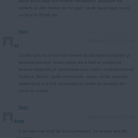
pana acum asta era motivul nerealizarii. asteptam sa
vedem ce alte motive se vor gasi. ca de facut sigur nu se
va face in 3(trei) ani
Reply
October 11, 2022 at 2:40 pm
ss
Ciudat cum nu a mai fost nevoie de acceptul locatarilor pt
aceasta parcare. Acum cativa ani a fost un proiect pt
terenul respectiv pt construirea unui centru multi-functional
(cultura, birouri, spatii comerciale, spatiu verde, parcare
subterana) si a fost suspendat pe motiv ca locatarii din
zona nu vroiau.
Reply
October 12, 2022 at 3:39 pm
kvits
o sa aiba mai mult de lucru pompierii ,sa scoata apa din
parcare.