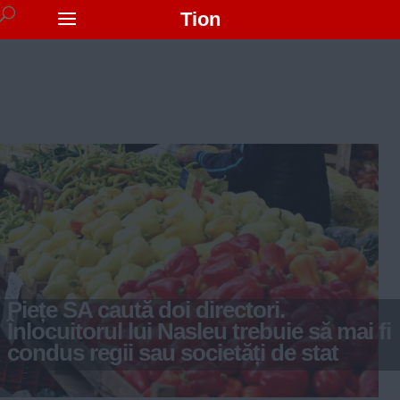
Tion
Piețe SA caută doi directori.
Înlocuitorul lui Nasleu trebuie să mai fi
condus regii sau societăți de stat