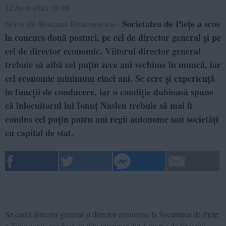
12 April 2021 16:09
Scris de Roxana Deaconescu
Societatea de Piețe a scos
-
la concurs două posturi, pe cel de director general și pe
cel de director economic. Viitorul director general
trebuie să aibă cel puțin zece ani vechime în muncă, iar
cel economic minimum cinci ani. Se cere și experiență
în funcții de conducere, iar o condiție dubioasă spune
că înlocuitorul lui Ionuț Nasleu trebuie să mai fi
condus cel puțin patru ani regii autonome sau societăți
cu capital de stat.
Se caută director general și director economic la Societatea de Piețe
a Timișoarei, condusă cu titlu interimar din 1 martie de liberalul