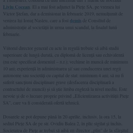
Liviu Cocean
. El a mai fost adjunct la Piețe SA, pe vremea lui
Victor Ștefan, dar a demisionat în februarie 2019, nemulțumit de
demis
venirea lui Ionuț Nasleu, care a fost
de Consiliul de
administrație al societății în urma unui scandal, la finalul lunii
februarie.
Viitorul director general cu acte în regulă trebuie să aibă studii
superioare de lungă durată, cu diplomă de licență sau echivalentă
(nu este specificat domeniul – n.r.); vechime în muncă de minimum
10 ani; experiență în administrarea și/ sau conducerea unei regii
autonome sau societăți cu capital de stat: minimum 4 ani; să nu fi
suferit sancțiuni disciplinare grave (desfacerea disciplinară a
contractului de muncă) și să știe limba engleză la nivel mediu. Este
nevoie și de o lucrare proprie privind „Eficientizarea activității Piețe
SA”, care va fi considerată ofertă tehnică.
Dosarele se pot depune până în 20 aprilie, inclusiv, la ora 15, la
sediul Piețe SA de pe str. Ovidiu Balea 2, în plic sigilat și închis.
Societatea de Piețe ar trebui să aibă un director „plin” de la sfârșitul