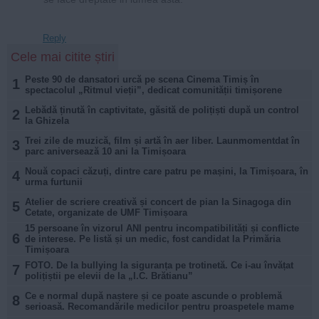
Reply
Cele mai citite știri
Peste 90 de dansatori urcă pe scena Cinema Timiș în
1
spectacolul „Ritmul vieții”, dedicat comunității timișorene
Lebădă ținută în captivitate, găsită de polițiști după un control
2
la Ghizela
Trei zile de muzică, film și artă în aer liber. Launmomentdat în
3
parc aniversează 10 ani la Timișoara
Nouă copaci căzuți, dintre care patru pe mașini, la Timișoara, în
4
urma furtunii
Atelier de scriere creativă și concert de pian la Sinagoga din
5
Cetate, organizate de UMF Timișoara
15 persoane în vizorul ANI pentru incompatibilități și conflicte
6
de interese. Pe listă și un medic, fost candidat la Primăria
Timișoara
FOTO. De la bullying la siguranța pe trotinetă. Ce i-au învățat
7
polițiștii pe elevii de la „I.C. Brătianu”
Ce e normal după naștere și ce poate ascunde o problemă
8
serioasă. Recomandările medicilor pentru proaspetele mame