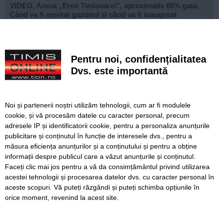
VIDEO. Arena „Eroii Timișoarei”, aproximativ 85% gata.
Când va fi montat gazonul și când va fi inaugurat
stadionul
VIDEO. Carambol în zona Metro din Calea Șagului. O
persoană a fost rănită
Pentru noi, confidențialitatea
Dvs. este importantă
A vândut anvelope și piese auto ani la rând, dar nu a
declarat veniturile. Prejudiciu de aproape 30.000 de euro
Live-uri obscene urmărite de peste 22.000 de oameni. Doi
Noi și partenerii noștri utilizăm tehnologii, cum ar fi modulele
bărbați din Timiș au fost reținuți
cookie, și vă procesăm datele cu caracter personal, precum
adresele IP și identificatorii cookie, pentru a personaliza anunțurile
Un elev și-a ucis bunicii, apoi a deschis focul într-un liceu
publicitare și conținutul în funcție de interesele dvs., pentru a
din Thailanda. Opt persoane au murit și mai multe au fost
rănite
măsura eficiența anunțurilor și a conținutului și pentru a obține
informații despre publicul care a văzut anunțurile și conținutul.
Faceți clic mai jos pentru a vă da consimțământul privind utilizarea
acestei tehnologii și procesarea datelor dvs. cu caracter personal în
aceste scopuri. Vă puteți răzgândi și puteți schimba opțiunile în
SERVICII
Redactia
Folosinta Cookie-urilor
orice moment, revenind la acest site.
Termeni si conditii de utilizare