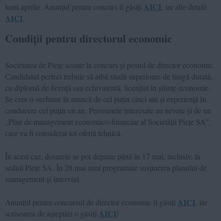
AICI
lunii aprilie. Anunțul pentru concurs îl găsiți
, iar alte detalii
AICI
.
Condiții pentru directorul economic
Societatea de Piețe scoate la concurs și postul de director economic.
Candidatul perfect trebuie să aibă studii superioare de lungă durată,
cu diplomă de licență sau echivalentă, licențiat în științe economie.
Se cere o vechime în muncă de cel puțin cinci ani și experiență în
conducere cel puțin un an. Persoanele interesate au nevoie și de un
„Plan de management economico-financiar al Societății Piețe SA”,
care va fi considerat tot ofertă tehnică.
În acest caz, dosarele se pot depune până în 17 mai, inclusiv, la
sediul Piețe SA. În 28 mai sunt programate susținerea planului de
management și interviul.
AICI
Anunțul pentru concursul de director economic îl găsiți
, iar
AICI
scrisoarea de așteptări o găsiți
!