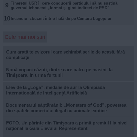
Tineretul USR îi cere conducerii partidului să nu susțină
9
guvernul tehnocrat „format și girat indirect de PSD”
10
Incendiu izbucnit într-o hală de pe Centura Lugojului
Cele mai noi știri
Cum arată televizorul care schimbă serile de acasă, fără
complicații
Nouă copaci căzuți, dintre care patru pe mașini, la
Timișoara, în urma furtunii
Elev de la „Loga”, medalie de aur la Olimpiada
Internațională de Inteligență Artificială
Documentarul săptămânii: „Monsters of God”, povestea
din spatele comerțului ilegal cu animale exotice
FOTO. Un părinte din Timișoara a primit premiul I la nivel
național la Gala Elevului Reprezentant