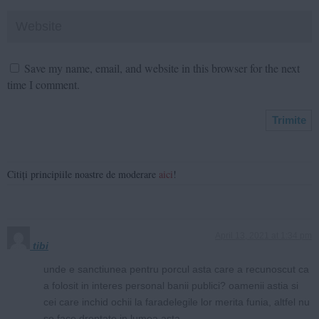
Save my name, email, and website in this browser for the next
time I comment.
Citiți principiile noastre de moderare
aici
!
April 13, 2021 at 1:34 pm
tibi
unde e sanctiunea pentru porcul asta care a recunoscut ca
a folosit in interes personal banii publici? oamenii astia si
cei care inchid ochii la faradelegile lor merita funia, altfel nu
se face dreptate in lumea asta.