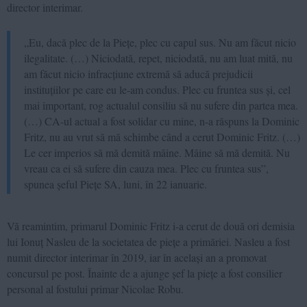
director interimar.
„Eu, dacă plec de la Piețe, plec cu capul sus. Nu am făcut nicio
ilegalitate. (…) Niciodată, repet, niciodată, nu am luat mită, nu
am făcut nicio infracțiune extremă să aducă prejudicii
instituțiilor pe care eu le-am condus. Plec cu fruntea sus și, cel
mai important, rog actualul consiliu să nu sufere din partea mea.
(…) CA-ul actual a fost solidar cu mine, n-a răspuns la Dominic
Fritz, nu au vrut să mă schimbe când a cerut Dominic Fritz. (…)
Le cer imperios să mă demită mâine. Mâine să mă demită. Nu
vreau ca ei să sufere din cauza mea. Plec cu fruntea sus”,
spunea șeful Piețe SA, luni, în 22 ianuarie.
Vă reamintim, primarul Dominic Fritz i-a cerut de două ori demisia
lui Ionuț Nasleu de la societatea de piețe a primăriei. Nasleu a fost
numit director interimar în 2019, iar în același an a promovat
concursul pe post. Înainte de a ajunge șef la piețe a fost consilier
personal al fostului primar Nicolae Robu.