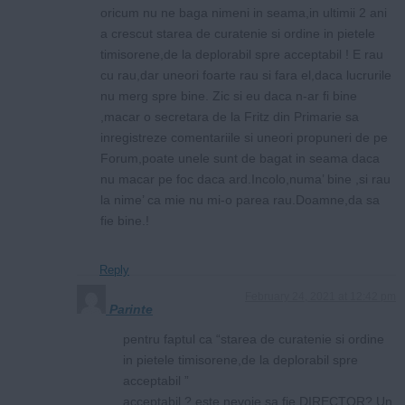
oricum nu ne baga nimeni in seama,in ultimii 2 ani
a crescut starea de curatenie si ordine in pietele
timisorene,de la deplorabil spre acceptabil ! E rau
cu rau,dar uneori foarte rau si fara el,daca lucrurile
nu merg spre bine. Zic si eu daca n-ar fi bine
,macar o secretara de la Fritz din Primarie sa
inregistreze comentariile si uneori propuneri de pe
Forum,poate unele sunt de bagat in seama daca
nu macar pe foc daca ard.Incolo,numa’ bine ,si rau
la nime’ ca mie nu mi-o parea rau.Doamne,da sa
fie bine.!
Reply
February 24, 2021 at 12:42 pm
Parinte
pentru faptul ca “starea de curatenie si ordine
in pietele timisorene,de la deplorabil spre
acceptabil ”
acceptabil ? este nevoie sa fie DIRECTOR? Un