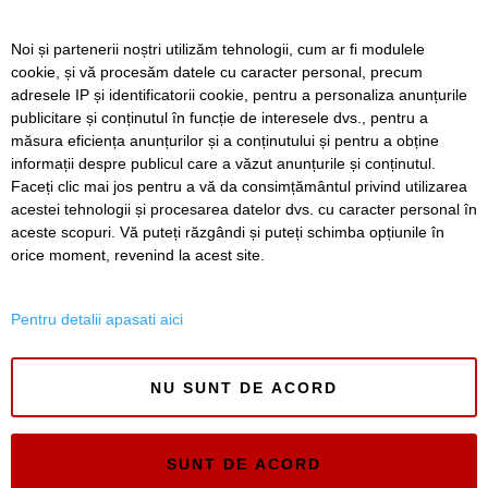
Timișoara
Noi și partenerii noștri utilizăm tehnologii, cum ar fi modulele
Avansează șantierul Pasajului Slavici–Polonă. Lațcău: „La
cookie, și vă procesăm datele cu caracter personal, precum
sfârșitul anului viitor vom circula pe podurile noi”
adresele IP și identificatorii cookie, pentru a personaliza anunțurile
publicitare și conținutul în funcție de interesele dvs., pentru a
VIDEO. Din toamnă, încă 324 de locuri de cazare pentru
studenții UVT. Două cămine noi sunt aproape gata
măsura eficiența anunțurilor și a conținutului și pentru a obține
informații despre publicul care a văzut anunțurile și conținutul.
Faceți clic mai jos pentru a vă da consimțământul privind utilizarea
acestei tehnologii și procesarea datelor dvs. cu caracter personal în
aceste scopuri. Vă puteți răzgândi și puteți schimba opțiunile în
SERVICII
Redactia
Folosinta Cookie-urilor
orice moment, revenind la acest site.
Termeni si conditii de utilizare
Politica de confidentialitate
Pentru detalii apasati aici
Regulament postare și moderare comentarii
NU SUNT DE ACORD
SUNT DE ACORD