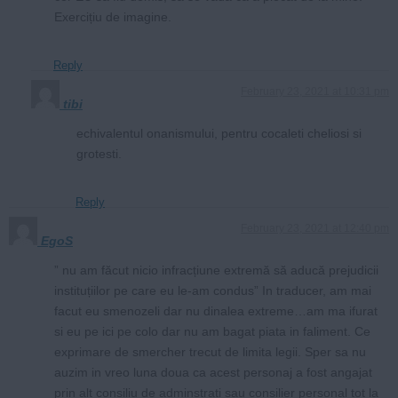
Exercițiu de imagine.
Reply
February 23, 2021 at 10:31 pm
tibi
echivalentul onanismului, pentru cocaleti cheliosi si
grotesti.
Reply
February 23, 2021 at 12:40 pm
EgoS
” nu am făcut nicio infracțiune extremă să aducă prejudicii
instituțiilor pe care eu le-am condus” In traducer, am mai
facut eu smenozeli dar nu dinalea extreme…am ma ifurat
si eu pe ici pe colo dar nu am bagat piata in faliment. Ce
exprimare de smercher trecut de limita legii. Sper sa nu
auzim in vreo luna doua ca acest personaj a fost angajat
prin alt consiliu de adminstrati sau consilier personal tot la