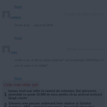
Reply
February 24, 2021 at 10:48 am
emilut
Drum bun… pana la DNA
Reply
February 24, 2021 at 4:27 pm
dan
unde e wc ul de la piata volanta? se incaseaza 50lei/mp / 4
ore si care e co ditiile?
Reply
Cele mai citite știri
Ieșeau mult mai ieftin la centrul de colectare. Doi ghirozeni,
1
amendați cu peste 10.000 de euro pentru că au aruncat molozul
lângă cimitir
Simonis vrea parcare subterană între stadion și Spitalul
2
Județean. PMT: „Interzisă prin lege", dar există alternative