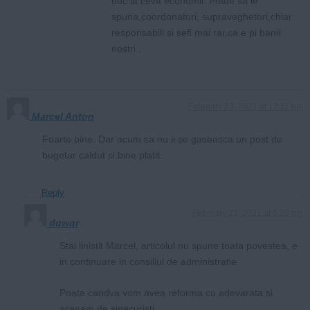
duc la ceva economii. Poate sa le
spuna,coordonatori, supraveghetori,chiar
responsabili si sefi mai rar,ca e pi banii
nostri .
February 23, 2021 at 12:11 pm
Marcel Anton
Foarte bine. Dar acum sa nu ii se gaseasca un post de
bugetar caldut si bine platit.
Reply
February 23, 2021 at 6:28 pm
dqwqr
Stai linistit Marcel, articolul nu spune toata povestea, e
in continuare in consiliul de administratie
Poate candva vom avea reforma cu adevarata si
scapam de sinecuristi