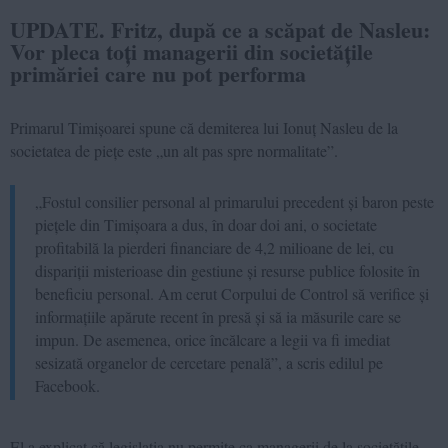
UPDATE. Fritz, după ce a scăpat de Nasleu:
Vor pleca toți managerii din societățile
primăriei care nu pot performa
Primarul Timișoarei spune că demiterea lui Ionuț Nasleu de la
societatea de piețe este „un alt pas spre normalitate”.
„Fostul consilier personal al primarului precedent și baron peste
piețele din Timișoara a dus, în doar doi ani, o societate
profitabilă la pierderi financiare de 4,2 milioane de lei, cu
dispariții misterioase din gestiune și resurse publice folosite în
beneficiu personal. Am cerut Corpului de Control să verifice și
informațiile apărute recent în presă și să ia măsurile care se
impun. De asemenea, orice încălcare a legii va fi imediat
sesizată organelor de cercetare penală”, a scris edilul pe
Facebook.
El a explicat că legislația nu permite ca managerii de la societățile