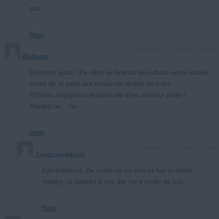
stat.
Reply
February 23, 2021 at 1:28 pm
Balauru’
Doamne ajuta ! Pe când si directia de cultura unde nasleu
fostul de la piete are tentacule destul de mari!
90%din angajati sunt adusi de dl ex director piete !
Haideți tai….tai
Reply
February 23, 2021 at 4:11 pm
Tangonuedans
Esti bolnav/a. De ciuda ca nu poti sa furi in liniste.
Inteleg ca salariul e mic dar nu e motiv sa furi.
Reply