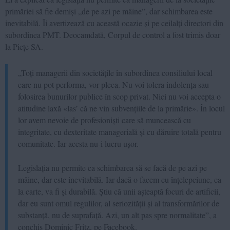
primăriei să fie demiși „de pe azi pe mâine”, dar schimbarea este
inevitabilă. Îi avertizează cu această ocazie și pe ceilalți directori din
subordinea PMT. Deocamdată, Corpul de control a fost trimis doar
la Piețe SA.
„Toți managerii din societățile în subordinea consiliului local
care nu pot performa, vor pleca. Nu voi tolera indolența sau
folosirea bunurilor publice în scop privat. Nici nu voi accepta o
atitudine laxă «las’ că ne vin subvențiile de la primărie». În locul
lor avem nevoie de profesioniști care să muncească cu
integritate, cu dexteritate managerială și cu dăruire totală pentru
comunitate. Iar acesta nu-i lucru ușor.
Legislația nu permite ca schimbarea să se facă de pe azi pe
mâine, dar este inevitabilă. Iar dacă o facem cu înțelepciune, ca
la carte, va fi și durabilă. Știu că unii așteaptă focuri de artificii,
dar eu sunt omul regulilor, al seriozității și al transformărilor de
substanță, nu de suprafață. Azi, un alt pas spre normalitate”, a
conchis Dominic Fritz, pe Facebook.