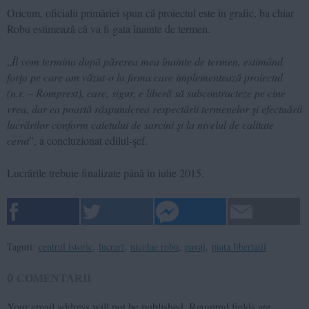
Oricum, oficialii primăriei spun că proiectul este în grafic, ba chiar
Robu estimează că va fi gata înainte de termen.
„
Îl vom termina după părerea mea înainte de termen, estimând
forţa pe care am văzut-o la firma care implementează proiectul
(n.r. – Romprest), care, sigur, e liberă să subcontracteze pe cine
vrea, dar ea poartă răspunderea respectării termenelor şi efectuării
lucrărilor conform caietului de sarcini şi la nivelul de calitate
cerut
”, a concluzionat edilul-şef.
Lucrările trebuie finalizate până în iulie 2015.
Taguri:
centrul istoric
,
lucrari
,
nicolae robu
,
pavaj
,
piata libertatii
0
COMENTARII
Your email address will not be published.
Required fields are