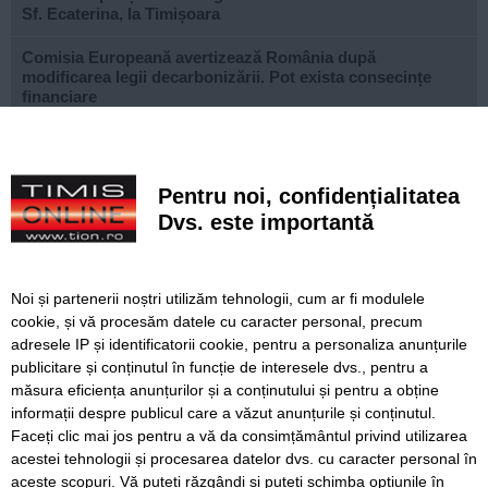
Sf. Ecaterina, la Timișoara
Comisia Europeană avertizează România după
modificarea legii decarbonizării. Pot exista consecințe
financiare
După aproape patru ani de lucrări, proiectul de
modernizare a Școlii Gimnaziale din Dudeștii Noi a ajuns
la final
Pentru noi, confidențialitatea
Dvs. este importantă
Cu un ghiozdan donat, puteți ajuta un copil să înceapă
anul școlar cu tot ce are nevoie. Campania revine la
Timișoara
Noi și partenerii noștri utilizăm tehnologii, cum ar fi modulele
Avansează șantierul Pasajului Slavici–Polonă. Lațcău: „La
cookie, și vă procesăm datele cu caracter personal, precum
sfârșitul anului viitor vom circula pe podurile noi”
adresele IP și identificatorii cookie, pentru a personaliza anunțurile
publicitare și conținutul în funcție de interesele dvs., pentru a
VIDEO. Din toamnă, încă 324 de locuri de cazare pentru
studenții UVT. Două cămine noi sunt aproape gata
măsura eficiența anunțurilor și a conținutului și pentru a obține
informații despre publicul care a văzut anunțurile și conținutul.
Faceți clic mai jos pentru a vă da consimțământul privind utilizarea
acestei tehnologii și procesarea datelor dvs. cu caracter personal în
aceste scopuri. Vă puteți răzgândi și puteți schimba opțiunile în