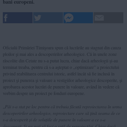
bani europeni.
Oficialii Primăriei Timişoara spun că lucrările au stagnat din cauza
ploilor şi mai ales a descoperirilor arheologice. Că în unele zone
răscolite din Cetate nu s-a putut lucra, chiar dacă arheologii şi-au
terminat treaba, pentru că s-a aşteptat o „optimizare” a proiectului
privind reabilitarea centrului istoric, astfel încât să fie inclusă în
proiect şi punerea şi valoare a vestigiilor arheologice descoperite, şi
aprobarea acestor lucrări de punere în valoare, având în vedere că
vorbim despre un proiect pe fonduri europene.
„
Păi s-a stat pe loc pentru că trebuia făcută reproiectarea în urma
descoperirilor arheologice, reproiectare care să țină seama de ce
s-a descoperit și de soluțiile de punere în valoare a ce s-a
descoperit. Şi nu poţi să faci o sută de reproiectări. Chiar dacă