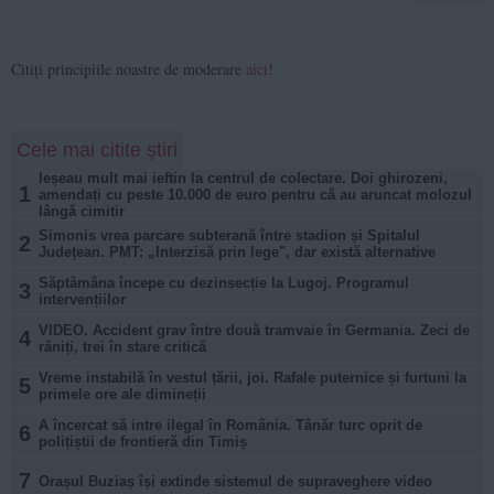
Citiți principiile noastre de moderare
aici
!
Cele mai citite știri
Ieșeau mult mai ieftin la centrul de colectare. Doi ghirozeni,
1
amendați cu peste 10.000 de euro pentru că au aruncat molozul
lângă cimitir
Simonis vrea parcare subterană între stadion și Spitalul
2
Județean. PMT: „Interzisă prin lege", dar există alternative
Săptămâna începe cu dezinsecție la Lugoj. Programul
3
intervențiilor
VIDEO. Accident grav între două tramvaie în Germania. Zeci de
4
răniți, trei în stare critică
Vreme instabilă în vestul țării, joi. Rafale puternice și furtuni la
5
primele ore ale dimineții
A încercat să intre ilegal în România. Tânăr turc oprit de
6
polițiștii de frontieră din Timiș
7
Orașul Buziaș își extinde sistemul de supraveghere video