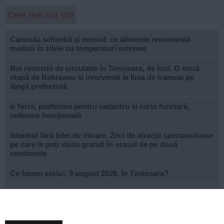
Cele mai noi știri
Canicula schimbă și meniul: ce alimente recomandă
medicii în zilele cu temperaturi extreme
Noi restricții de circulație în Timișoara, de luni. O nouă
etapă de Rebreanu și intervenții la linia de tramvai pe
lângă prefectură
e-Terra, platforma pentru cadastru și carte funciară,
redevine funcțională
Istanbul fără bilet de intrare. Zeci de atracții spectaculoase
pe care le poți vizita gratuit în orașul de pe două
continente
Ce facem astăzi, 9 august 2026, în Timișoara?
Misterioso! Început romantic de stagiune la Opera din
Timișoara
Construcție impresionantă din Imperiul Roman, scoasă la