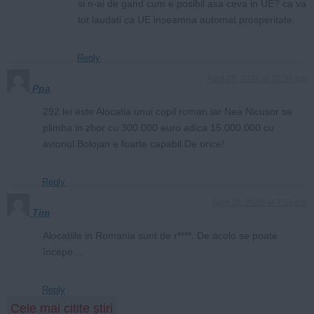
si n-ai de gand cum e posibil asa ceva in UE? ca va
tot laudati ca UE inseamna automat prosperitate.
Reply
April 29, 2026 at 10:34 am
Ppa
292 lei este Alocatia unui copil roman iar Nea Nicusor se
plimba in zbor cu 300.000 euro adica 15.000.000 cu
avionul.Bolojan e foarte capabil.De orice!
Reply
April 30, 2026 at 7:53 pm
Tim
Alocațiile in Romania sunt de r****. De acolo se poate
începe…
Reply
Cele mai citite știri