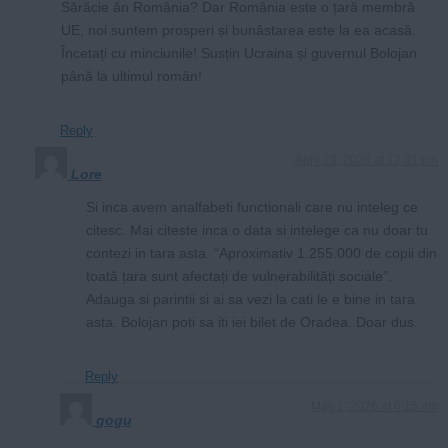
Sărăcie ăn România? Dar România este o țară membră
UE, noi suntem prosperi și bunăstarea este la ea acasă.
Încetați cu minciunile! Susțin Ucraina și guvernul Bolojan
până la ultimul român!
Reply
April 29, 2026 at 12:01 pm
Lore
Si inca avem analfabeti functionali care nu inteleg ce
citesc. Mai citeste inca o data si intelege ca nu doar tu
contezi in tara asta. “Aproximativ 1.255.000 de copii din
toată țara sunt afectați de vulnerabilități sociale”.
Adauga si parintii si ai sa vezi la cati le e bine in tara
asta. Bolojan poti sa iti iei bilet de Oradea. Doar dus.
Reply
May 1, 2026 at 6:15 am
gogu