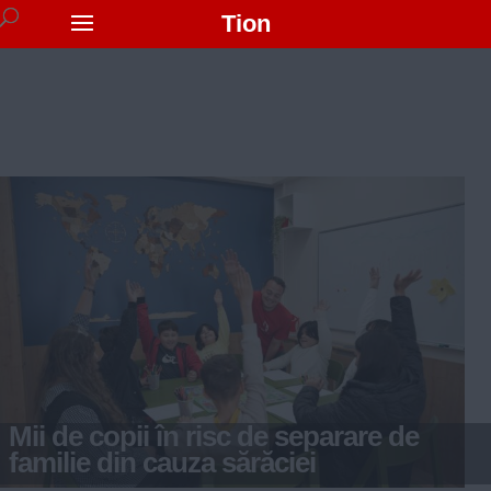
Tion
Mii de copii în risc de separare de
familie din cauza sărăciei