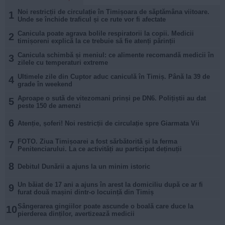
Noi restricții de circulație în Timișoara de săptămâna viitoare.
1
Unde se închide traficul și ce rute vor fi afectate
Canicula poate agrava bolile respiratorii la copii. Medicii
2
timișoreni explică la ce trebuie să fie atenți părinții
Canicula schimbă și meniul: ce alimente recomandă medicii în
3
zilele cu temperaturi extreme
Ultimele zile din Cuptor aduc caniculă în Timiș. Până la 39 de
4
grade în weekend
Aproape o sută de vitezomani prinși pe DN6. Polițiștii au dat
5
peste 150 de amenzi
6
Atenție, șoferi! Noi restricții de circulație spre Giarmata Vii
FOTO. Ziua Timișoarei a fost sărbătorită și la ferma
7
Penitenciarului. La ce activități au participat deținuții
8
Debitul Dunării a ajuns la un minim istoric
Un băiat de 17 ani a ajuns în arest la domiciliu după ce ar fi
9
furat două mașini dintr-o locuință din Timiș
Sângerarea gingiilor poate ascunde o boală care duce la
10
pierderea dinților, avertizează medicii