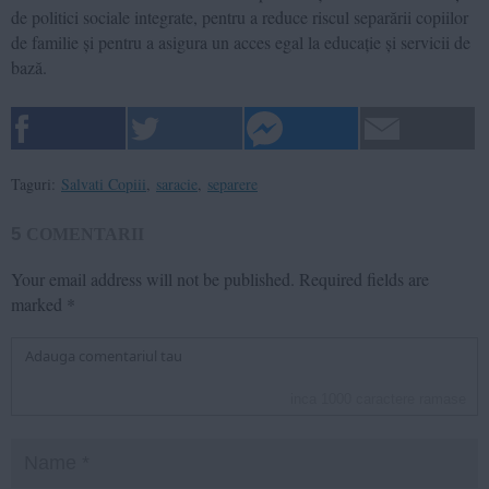
de politici sociale integrate, pentru a reduce riscul separării copiilor
de familie și pentru a asigura un acces egal la educație și servicii de
bază.
Taguri:
Salvati Copiii
,
saracie
,
separere
5
COMENTARII
Your email address will not be published.
Required fields are
marked
*
inca
1000
caractere ramase