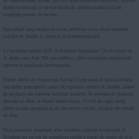
limitat la educație și servicii medicale, nutriția inadecvată sau
condițiile precare de locuire.
Specialiștii atrag atenția că aceste probleme cresc riscul separării
copiilor de familie și, implicit, al instituționalizării.
La începutul anului 2025, în România funcționau 724 de centre de
zi, dintre care doar 360 erau publice, cifră considerată insuficientă
raportat la amploarea fenomenului.
Datele oferite de Organizația Salvați Copiii arată că sărăcia rămâne
una dintre principalele cauze ale separării copiilor de familie, alături
de neglijare sau contexte familiale instabile. În sistemul de protecție
specială se aflau, la finalul anului trecut, 33.420 de copii, mulți
dintre aceștia ajungând acolo din motive sociale, nu doar din situații
de abuz.
Deși proiectele punctuale aduc rezultate, experții avertizează că
România are nevoie de extinderea rapidă a rețelei de centre de zi și