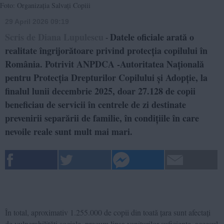
Foto: Organizația Salvați Copiii
29 April 2026 09:19
Scris de Diana Lupulescu
Datele oficiale arată o
-
realitate îngrijorătoare privind protecția copilului în
România. Potrivit ANPDCA -Autoritatea Națională
pentru Protecția Drepturilor Copilului și Adopție, la
finalul lunii decembrie 2025, doar 27.128 de copii
beneficiau de servicii în centrele de zi destinate
prevenirii separării de familie, în condițiile în care
nevoile reale sunt mult mai mari.
În total, aproximativ 1.255.000 de copii din toată țara sunt afectați
de vulnerabilități sociale, precum lipsa veniturilor suficiente, accesul