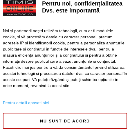
Pentru noi, confidențialitatea
iveală de nivelul scăzut al Dunării
Dvs. este importantă
Continuă modernizarea centrului pietonal al Lugojului.
Contract de 21 de milioane de lei, finanțat european
Noi și partenerii noștri utilizăm tehnologii, cum ar fi modulele
Poli scapă de înfrângere, dar pleacă doar cu un punct din
cookie, și vă procesăm datele cu caracter personal, precum
deplasarea cu Șelimbăr
adresele IP și identificatorii cookie, pentru a personaliza anunțurile
publicitare și conținutul în funcție de interesele dvs., pentru a
Noi puncte de hidratare în oraș. S-a alăturat și mediul
privat inițiativei Primăriei Timișoara
măsura eficiența anunțurilor și a conținutului și pentru a obține
informații despre publicul care a văzut anunțurile și conținutul.
Faceți clic mai jos pentru a vă da consimțământul privind utilizarea
acestei tehnologii și procesarea datelor dvs. cu caracter personal în
aceste scopuri. Vă puteți răzgândi și puteți schimba opțiunile în
SERVICII
Redactia
Folosinta Cookie-urilor
orice moment, revenind la acest site.
Termeni si conditii de utilizare
Politica de confidentialitate
Pentru detalii apasati aici
Regulament postare și moderare comentarii
NU SUNT DE ACORD