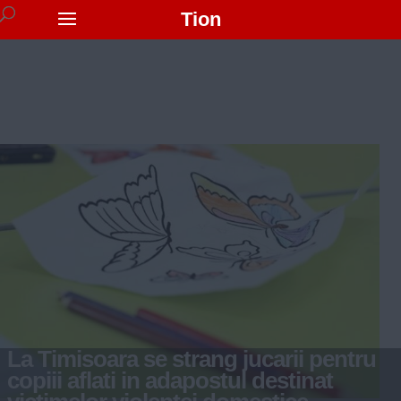
Tion
La Timisoara se strang jucarii pentru
copiii aflati in adapostul destinat