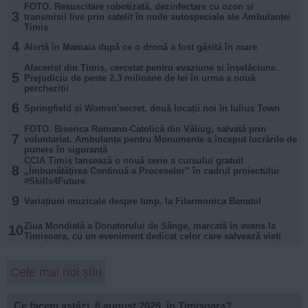
FOTO. Resuscitare robotizată, dezinfectare cu ozon și
3
transmisii live prin satelit în noile autospeciale ale Ambulanței
Timiș
4
Alertă în Mamaia după ce o dronă a fost găsită în mare
Afacerist din Timiș, cercetat pentru evaziune și înșelăciune.
5
Prejudiciu de peste 2,3 milioane de lei în urma a nouă
percheziții
6
Springfield și Women'secret, două locații noi în Iulius Town
FOTO. Biserica Romano-Catolică din Văliug, salvată prin
7
voluntariat. Ambulanța pentru Monumente a început lucrările de
punere în siguranță
CCIA Timiș lansează o nouă serie a cursului gratuit
8
„Îmbunătățirea Continuă a Proceselor” în cadrul proiectului
#Skills4Future
9
Variațiuni muzicale despre timp, la Filarmonica Banatul
Ziua Mondială a Donatorului de Sânge, marcată în avans la
10
Timișoara, cu un eveniment dedicat celor care salvează vieți
Cele mai noi știri
Ce facem astăzi, 6 august 2026, în Timișoara?