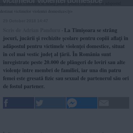
victimelor violentei domestice
<p>Tion: La Timisoara se strang jucarii pentru copiii aflati in adapostul
destinat victimelor violentei domestice</p>
29 October 2018 14:47
Scris de Adrian Panduru
La Timișoara se strâng
-
jocuri, jucării și rechizite școlare pentru copiii aflați în
adăpostul pentru victimele violenței domestice, situat
în cel mai vestic județ al țării. În România sunt
înregistrate peste 20.000 de plângeri de loviri sau alte
violențe între membri de familiei, iar una din patru
femei este gresată fizic sau sexual de partenerul său ori
de fostul partener.