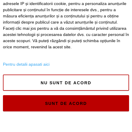
său
adresele IP și identificatorii cookie, pentru a personaliza anunțurile
publicitare și conținutul în funcție de interesele dvs., pentru a
Atenție la mesajele SMS false privind plata parcării
măsura eficiența anunțurilor și a conținutului și pentru a obține
informații despre publicul care a văzut anunțurile și conținutul.
Faceți clic mai jos pentru a vă da consimțământul privind utilizarea
acestei tehnologii și procesarea datelor dvs. cu caracter personal în
aceste scopuri. Vă puteți răzgândi și puteți schimba opțiunile în
SERVICII
Redactia
Folosinta Cookie-urilor
orice moment, revenind la acest site.
Termeni si conditii de utilizare
Politica de confidentialitate
Pentru detalii apasati aici
Regulament postare și moderare comentarii
NU SUNT DE ACORD
SUNT DE ACORD
Timiș Online
ISSN 3008-2323
ISSN-L 3008-2323