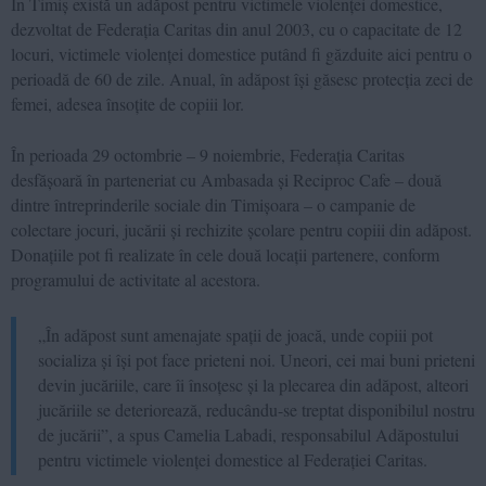
În Timiș există un adăpost pentru victimele violenței domestice,
dezvoltat de Federația Caritas din anul 2003, cu o capacitate de 12
locuri, victimele violenței domestice putând fi găzduite aici pentru o
perioadă de 60 de zile. Anual, în adăpost își găsesc protecția zeci de
femei, adesea însoțite de copiii lor.
În perioada 29 octombrie – 9 noiembrie, Federația Caritas
desfășoară în parteneriat cu Ambasada și Reciproc Cafe – două
dintre întreprinderile sociale din Timișoara – o campanie de
colectare jocuri, jucării și rechizite școlare pentru copiii din adăpost.
Donațiile pot fi realizate în cele două locații partenere, conform
programului de activitate al acestora.
„În adăpost sunt amenajate spații de joacă, unde copiii pot
socializa și își pot face prieteni noi. Uneori, cei mai buni prieteni
devin jucăriile, care îi însoțesc și la plecarea din adăpost, alteori
jucăriile se deteriorează, reducându-se treptat disponibilul nostru
de jucării”, a spus Camelia Labadi, responsabilul Adăpostului
pentru victimele violenței domestice al Federației Caritas.