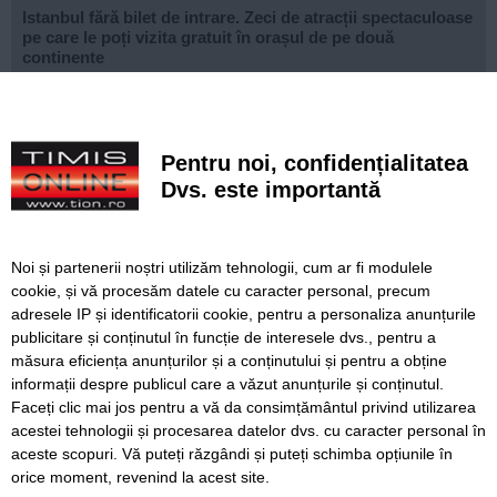
Istanbul fără bilet de intrare. Zeci de atracții spectaculoase
pe care le poți vizita gratuit în orașul de pe două
continente
Ce facem astăzi, 9 august 2026, în Timișoara?
Misterioso! Început romantic de stagiune la Opera din
Pentru noi, confidențialitatea
Timișoara
Dvs. este importantă
Construcție impresionantă din Imperiul Roman, scoasă la
iveală de nivelul scăzut al Dunării
Noi și partenerii noștri utilizăm tehnologii, cum ar fi modulele
Continuă modernizarea centrului pietonal al Lugojului.
cookie, și vă procesăm datele cu caracter personal, precum
Contract de 21 de milioane de lei, finanțat european
adresele IP și identificatorii cookie, pentru a personaliza anunțurile
publicitare și conținutul în funcție de interesele dvs., pentru a
Poli scapă de înfrângere, dar pleacă doar cu un punct din
deplasarea cu Șelimbăr
măsura eficiența anunțurilor și a conținutului și pentru a obține
informații despre publicul care a văzut anunțurile și conținutul.
Faceți clic mai jos pentru a vă da consimțământul privind utilizarea
acestei tehnologii și procesarea datelor dvs. cu caracter personal în
aceste scopuri. Vă puteți răzgândi și puteți schimba opțiunile în
SERVICII
Redactia
Folosinta Cookie-urilor
orice moment, revenind la acest site.