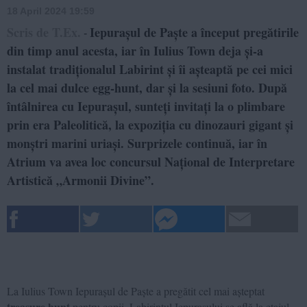
18 April 2024 19:59
Scris de T.Ex.
Iepurașul de Paște a început pregătirile
-
din timp anul acesta, iar în Iulius Town deja și-a
instalat tradiționalul Labirint și îi așteaptă pe cei mici
la cel mai dulce egg-hunt, dar și la sesiuni foto. După
întâlnirea cu Iepurașul, sunteți invitați la o plimbare
prin era Paleolitică, la expoziția cu dinozauri gigant și
monștri marini uriași. Surprizele continuă, iar în
Atrium va avea loc concursul Național de Interpretare
Artistică „Armonii Divine”.
La Iulius Town Iepurașul de Paște a pregătit cel mai așteptat
treasure hunt
pentru copii. Labirintul Iepurașului se află la etajul