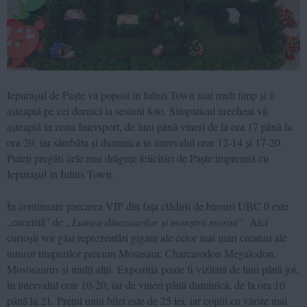
Iepurașul de Paște va poposi în Iulius Town mai mult timp și îi
așteaptă pe cei dornici la sesiuni foto. Simpaticul urecheat vă
așteaptă în zona Intersport, de luni până vineri de la ora 17 până la
ora 20, iar sâmbăta și duminica în intervalul orar 12-14 și 17-20.
Puteți pregăti cele mai drăguțe felicitări de Paște împreună cu
Iepurașul în Iulius Town.
În continuare parcarea VIP din fața clădirii de birouri UBC 0 este
„cucerită” de
„Lumea dinozaurilor și monștrii marini”
. Aici
curioșii vor găsi reprezentări gigant ale celor mai mari creaturi ale
tuturor timpurilor precum Mosasaur, Charcarodon Megalodon,
Mososaurus și mulți alții. Expoziția poate fi vizitată de luni până joi,
în intervalul orar 10-20, iar de vineri până duminică, de la ora 10
până la 21. Prețul unui bilet este de 25 lei, iar copiii cu vârste mai