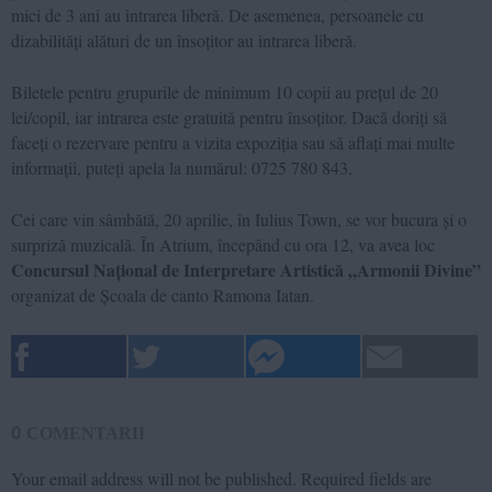
mici de 3 ani au intrarea liberă. De asemenea, persoanele cu
dizabilități alături de un însoțitor au intrarea liberă.
Biletele pentru grupurile de minimum 10 copii au prețul de 20
lei/copil, iar intrarea este gratuită pentru însoțitor. Dacă doriți să
faceți o rezervare pentru a vizita expoziția sau să aflați mai multe
informații, puteți apela la numărul: 0725 780 843.
Cei care vin sâmbătă, 20 aprilie, în Iulius Town, se vor bucura și o
surpriză muzicală. În Atrium, începând cu ora 12, va avea loc
Concursul Național de Interpretare Artistică „Armonii Divine”
organizat de Școala de canto Ramona Iatan.
0
COMENTARII
Your email address will not be published.
Required fields are