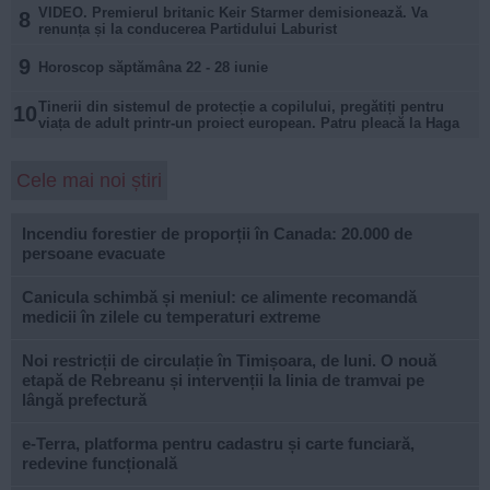
VIDEO. Premierul britanic Keir Starmer demisionează. Va
8
renunța și la conducerea Partidului Laburist
9
Horoscop săptămâna 22 - 28 iunie
Tinerii din sistemul de protecție a copilului, pregătiți pentru
10
viața de adult printr-un proiect european. Patru pleacă la Haga
Cele mai noi știri
Incendiu forestier de proporții în Canada: 20.000 de
persoane evacuate
Canicula schimbă și meniul: ce alimente recomandă
medicii în zilele cu temperaturi extreme
Noi restricții de circulație în Timișoara, de luni. O nouă
etapă de Rebreanu și intervenții la linia de tramvai pe
lângă prefectură
e-Terra, platforma pentru cadastru și carte funciară,
redevine funcțională