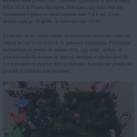
Iulius Mall, în Piațeta Intersport. Provocarea egg-hunt-ului este
recomandat copiilor cu vârste cuprinse între 3 și 8 ani, și este
deschis până pe 28 aprilie, în intervalul orar 10-20.
Ca să intre în joc, copiii trebuie să coloreze un desen din cartea de
colorat pe care o vor primi de la ajutoarele Iepurașului. Prichindeii
pot participa în grupuri de maxim 10 la „egg-hunt”, trebuie să
găsească indiciile ascunse de Iepuraș, iar după ce predau dovezile
vor fi premiați cu surprize dulci și diplome. Accesul este gratuit, iar
premiile și distracția sunt garantate.