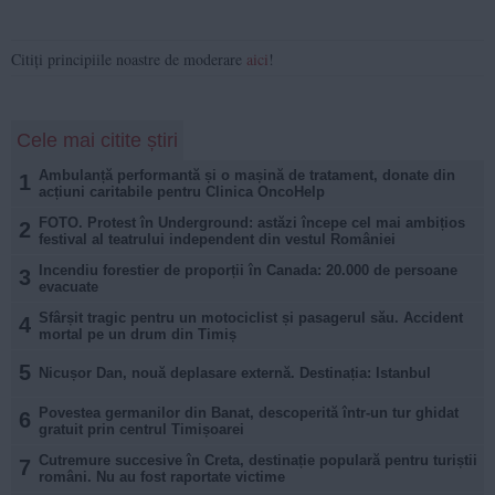
Citiți principiile noastre de moderare
aici
!
Cele mai citite știri
Ambulanță performantă și o mașină de tratament, donate din
1
acțiuni caritabile pentru Clinica OncoHelp
FOTO. Protest în Underground: astăzi începe cel mai ambițios
2
festival al teatrului independent din vestul României
Incendiu forestier de proporții în Canada: 20.000 de persoane
3
evacuate
Sfârșit tragic pentru un motociclist și pasagerul său. Accident
4
mortal pe un drum din Timiș
5
Nicușor Dan, nouă deplasare externă. Destinația: Istanbul
Povestea germanilor din Banat, descoperită într-un tur ghidat
6
gratuit prin centrul Timișoarei
Cutremure succesive în Creta, destinație populară pentru turiștii
7
români. Nu au fost raportate victime