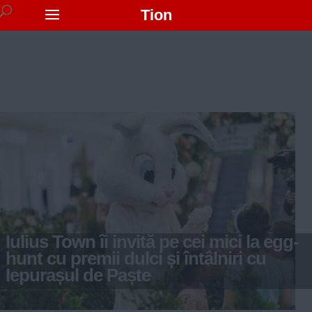
Tion
Iulius Town îi invită pe cei mici la egg-
hunt cu premii dulci și întâlniri cu
Iepurașul de Paște