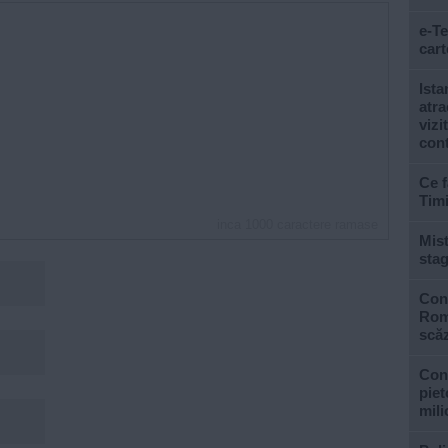
e-Te
cart
Ista
atra
vizi
con
Ce f
Tim
inca
1000
caractere ramase
Mist
stag
Cons
Roma
scăz
Con
piet
mili