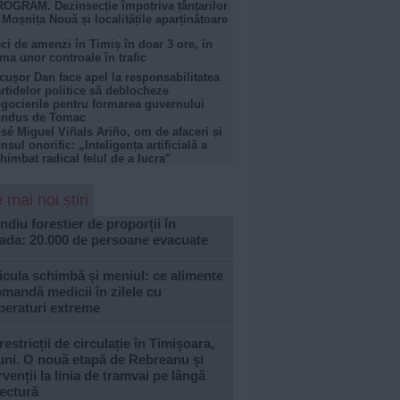
OGRAM. Dezinsecție împotriva țânțarilor
 Moșnița Nouă și localitățile aparținătoare
ci de amenzi în Timiș în doar 3 ore, în
ma unor controale în trafic
cușor Dan face apel la responsabilitatea
rtidelor politice să deblocheze
gocierile pentru formarea guvernului
ondus de Tomac
sé Miguel Viñals Ariño, om de afaceri și
nsul onorific: „Inteligența artificială a
himbat radical felul de a lucra”
 mai noi știri
ndiu forestier de proporții în
ada: 20.000 de persoane evacuate
cula schimbă și meniul: ce alimente
mandă medicii în zilele cu
peraturi extreme
restricții de circulație în Timișoara,
uni. O nouă etapă de Rebreanu și
rvenții la linia de tramvai pe lângă
ectură