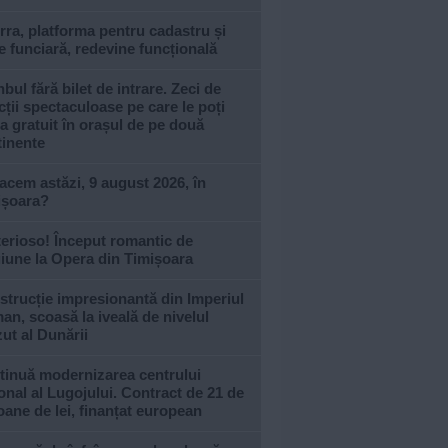
rra, platforma pentru cadastru și
e funciară, redevine funcțională
nbul fără bilet de intrare. Zeci de
cții spectaculoase pe care le poți
ta gratuit în orașul de pe două
tinente
acem astăzi, 9 august 2026, în
ișoara?
erioso! Început romantic de
iune la Opera din Timișoara
trucție impresionantă din Imperiul
n, scoasă la iveală de nivelul
ut al Dunării
tinuă modernizarea centrului
onal al Lugojului. Contract de 21 de
oane de lei, finanțat european