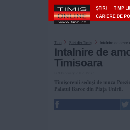
ŞTIRI
TIMP L
CARIERE DE P
Tion
Ştiri din Timiș
Intalnire de amor
Intalnire de am
Timisoara
la 9 February 2012 08:37
Timişorenii seduşi de muza Poeziei
Palatul Baroc din Piața Unirii.