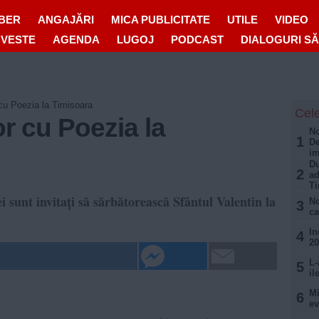
IBER
ANGAJĂRI
MICA PUBLICITATE
UTILE
VIDEO
OVESTE
AGENDA
LUGOJ
PODCAST
DIALOGURI S
 cu Poezia la Timisoara
Cele
or cu Poezia la
No
1
De
im
Du
2
ad
Ti
 sunt invitați să sărbătorească Sfântul Valentin la
No
3
ca
In
4
20
L-
5
il
Mi
6
ev