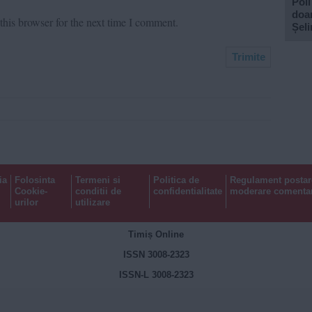
Poli
doar
his browser for the next time I comment.
Șel
ia
Folosinta
Termeni si
Politica de
Regulament postar
Cookie-
conditii de
confidentialitate
moderare comentar
urilor
utilizare
Timiș Online
ISSN 3008-2323
ISSN-L 3008-2323