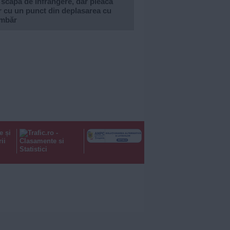
 scapă de înfrângere, dar pleacă
 cu un punct din deplasarea cu
imbăr
e și
ii