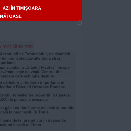
AZI ÎN TIMIȘOARA
ĂNĂTOASE
 mai citite știri
i restricții pe Torontalului, de sâmbătă.
 luni sunt afectate alte două străzi
portante
pă școală, la „Sfântul Nicolae” începe
evărata lecție de viață. Centrul din
mișoara care schimbă destine
i sărbători și hotărâri importante în
lendarul Bisericii Ortodoxe Române
cendiu forestier de proporții în Canada:
.000 de persoane evacuate
au găsit cu două arme neletale și muniție
egală la percheziții în Timiș
lioane de lei prejudiciu în dosare de
aziune fiscală în Timiș