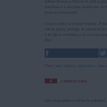
Editura Brumar şi Muzeul de Artă au pregăt
Sala Barocă a muzeului, amfitrioane vor fi 
printr-un recital poetic.
Cu acest prilej va fi lansat volumul „Poe
300 de pagini, prefaţate de criticul Ion Pop
fi de faţă la eveniment şi îşi vor recita p
liber.
Taguri:
amor
,
intalnire
,
palatul baroc
,
piata u
0
COMENTARII
Your email address will not be published.