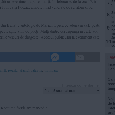
it un eveniment aparte: marţi, 14 februarie, de la ora 17, în
PR
7
în
Iubirea şi Poezia, ambele fiind venerate de scriitorii urbei
Ze
8
ur
Ni
ţi din Banat”, antologie de Marian Oprea ce adună în cele peste
pa
9
ne
, creaţiile a 55 de poeţi. Mulţi dintre cei cuprinşi în carte vor
c
ropriile versuri de dragoste. Accesul publicului la eveniment este
Jo
10
co
sc
Cele
Ince
Can
nirii
,
poezia
,
sfantul valentin
,
timisoara
Cani
reco
filtreaza comentariile
tem
Noi 
de l
Required fields are marked
*
inte
pref