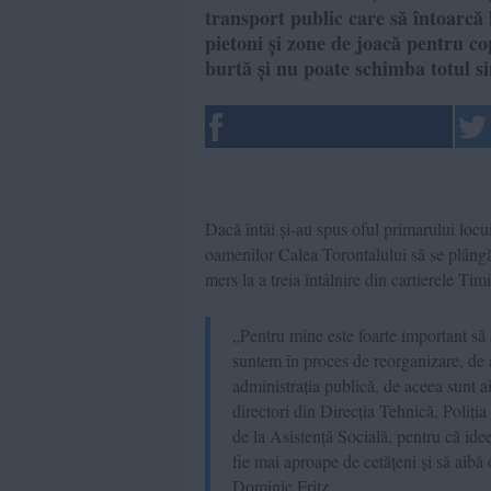
transport public care să întoarcă l
pietoni și zone de joacă pentru c
burtă și nu poate schimba totul si
Dacă întâi și-au spus oful primarului locu
oamenilor Calea Torontalului să se plângă
mers la a treia întâlnire din cartierele Ti
„Pentru mine este foarte important să 
suntem în proces de reorganizare, de
administrația publică, de aceea sunt a
directori din Direcția Tehnică, Poliți
de la Asistență Socială, pentru că idee
fie mai aproape de cetățeni și să aibă 
Dominic Fritz.