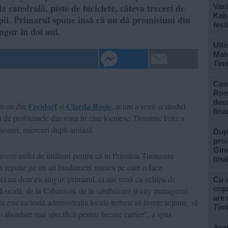
a catedrală, piste de biciclete, câteva treceri de
Var
Kabu
opii. Primarul spune însă că nu dă promisiuni din
fest
ngur în doi ani.
Ulti
Mate
Tim
Com
Rom
deca
Freidorf
Ciarda Roșie
itorii din
și
, acum a venit și rândul
fina
 de problemele din zona în care locuiesc. Dominic Fritz a
mișoarei, miercuri după-amiază.
După
proi
Gimn
avem astfel de întâlniri pentru că în Primăria Timișoara
fina
 a repune pe un alt fundament munca pe care o face
ici nu doar eu singur, primarul, ci am venit cu echipa de
Cu u
copi
a Locală, de la Urbanism, de la salubrizare și city managerul,
are 
a este ca toată administrația locală trebuie să învețe acțiune, să
Tim
o abordare mai specifică pentru fiecare cartier”, a spus
Avan