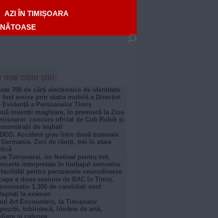
AZI ÎN TIMIȘOARA
ĂNĂTOASE
 mai citite știri
ste 700 de cărți electronice de identitate
 fost emise prin stația mobilă a Direcției
 Evidență a Persoanelor Timiș
uă invenții maghiare, în premieră la Ziua
mișoarei: concurs oficial de Cub Rubik și
monstrații de teqball
DEO. Accident grav între două tramvaie
 Germania. Zeci de răniți, trei în stare
itică
ua Timișoarei, un festival pentru toți.
ncerte interpretate în limbajul semnelor
 facilități pentru persoanele neurodiverse
cepe a doua sesiune de BAC în Timiș.
roximativ 1.300 de candidați sunt
teptați la examen
ul Art Encounters, la Timișoara:
poziții, bibliotecă, librărie de artă,
eliere și cafenea