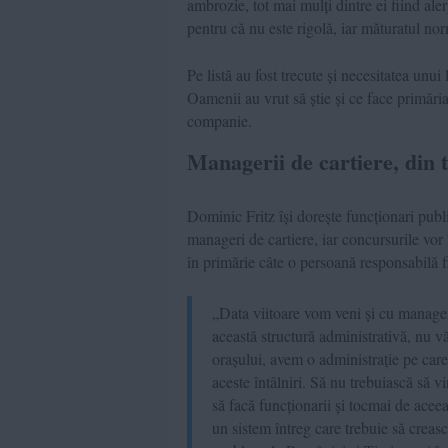
ambrozie, tot mai mulți dintre ei fiind al
pentru că nu este rigolă, iar măturatul no
Pe listă au fost trecute și necesitatea unui
Oamenii au vrut să știe și ce face primări
companie.
Managerii de cartiere, din
Dominic Fritz își dorește funcționari publ
manageri de cartiere, iar concursurile vo
în primărie câte o persoană responsabilă f
„Data viitoare vom veni și cu manager
această structură administrativă, nu v
orașului, avem o administrație pe care
aceste întâlniri. Să nu trebuiască să 
să facă funcționarii și tocmai de acee
un sistem întreg care trebuie să creasc