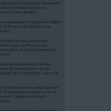
ă japoneză la Timișoara. Un maestru
ki este invitatul special al
ivalului Natsu Matsuri
ma respirație a lui Pergolesi: Stabat
r în Biserica Sf. Ecaterina, la
ișoara
isia Europeană avertizează
ânia după modificarea legii
rbonizării. Pot exista consecințe
nciare
 aproape patru ani de lucrări,
ectul de modernizare a Școlii
aziale din Dudeștii Noi a ajuns la
l
n ghiozdan donat, puteți ajuta un
l să înceapă anul școlar cu tot ce
nevoie. Campania revine la
ișoara
sează șantierul Pasajului Slavici–