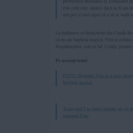
problemele României și Timișoarei în d
este cum este, atunci, dacă aș fi așa 
atât pot și sunt sigur că o să se vadă 
La întâlnirea cu timișorenii din Ciarda Ro
că nu are baghetă magică.
Fritz și echipa
Bogdăneștilor, colț cu bd. Cetății, pentru o
Pe aceeași temă:
FOTO. Dominic Fritz le-a spus timișor
baghetă magică
Tramvaiul 3 ar putea rămâne un vis pe
primarul Fritz