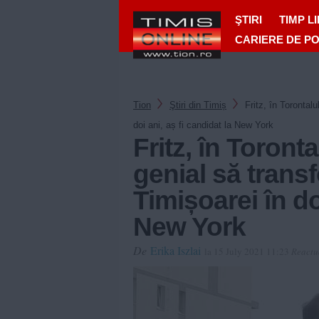
ŞTIRI
TIMP L
CARIERE DE P
Tion
Ştiri din Timiș
Fritz, în Torontal
doi ani, aș fi candidat la New York
Fritz, în Toronta
genial să trans
Timișoarei în do
New York
De
Erika Iszlai
la 15 July 2021 11:23
Reactu