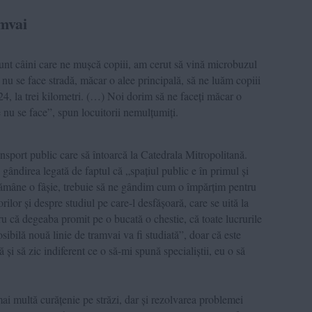
amvai
unt câini care ne mușcă copiii, am cerut să vină microbuzul
 nu se face stradă, măcar o alee principală, să ne luăm copiii
4, la trei kilometri. (…) Noi dorim să ne faceți măcar o
e nu se face”, spun locuitorii nemulțumiți.
ransport public care să întoarcă la Catedrala Mitropolitană.
gândirea legată de faptul că „spațiul public e în primul și
rămâne o fâșie, trebuie să ne gândim cum o împărțim pentru
orilor și despre studiul pe care-l desfășoară, care se uită la
u că degeaba promit pe o bucată o chestie, că toate lucrurile
osibilă nouă linie de tramvai va fi studiată”, doar că este
 și să zic indiferent ce o să-mi spună specialiștii, eu o să
 mai multă curățenie pe străzi, dar și rezolvarea problemei