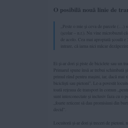
O posibilă nouă linie de tr
„Peste o mie și ceva de parcele (…) s
(școlar – n.r.). Nu vine microbuzul că
de acolo. Cea mai apropiată școală e 2
intrare, că iarna nici măcar dezăpezir
Ei și-ar dori și piste de biciclete sau un t
Primarul spune însă ar trebui schimbată și 
primul rând pentru mașini, iar, dacă mai 
bicicliști sau pietoni”. Le-a povestit locuit
toată rețeaua de transport în comun „pentr
sunt interconectate și inclusiv faza cu o p
„foarte reticent să dau promisiuni din burtă
decid”.
Locuitorii și-ar dori și treceri de pietoni,