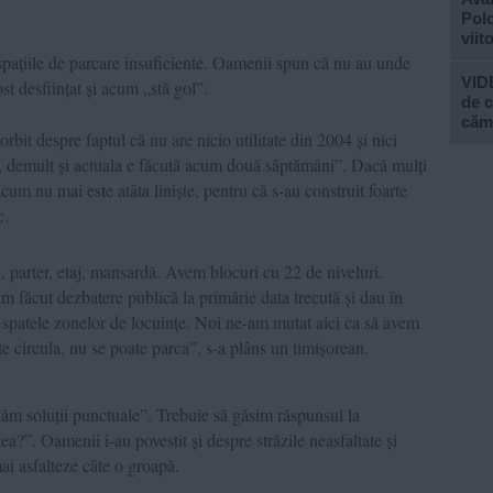
Polo
viit
 spațiile de parcare insuficiente. Oamenii spun că nu au unde
VIDE
fost desființat și acum „stă gol”.
de c
căm
rbit despre faptul că nu are nicio utilitate din 2004 și nici
lt, demult și actuala e făcută acum două săptămâni”. Dacă mulți
um nu mai este atâta liniște, pentru că s-au construit foarte
c.
 parter, etaj, mansardă. Avem blocuri cu 22 de niveluri.
am făcut dezbatere publică la primărie data trecută și dau în
 spatele zonelor de locuințe. Noi ne-am mutat aici ca să avem
te circula, nu se poate parca”, s-a plâns un timișorean.
ăm soluții punctuale”. Trebuie să găsim răspunsul la
tea?”.
Oamenii i-au povestit și despre străzile neasfaltate și
ai asfalteze câte o groapă.