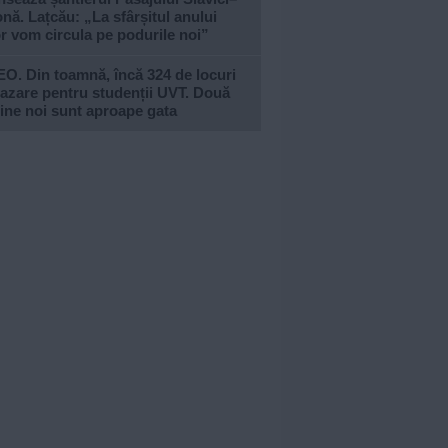
nă. Lațcău: „La sfârșitul anului
or vom circula pe podurile noi”
O. Din toamnă, încă 324 de locuri
azare pentru studenții UVT. Două
ine noi sunt aproape gata