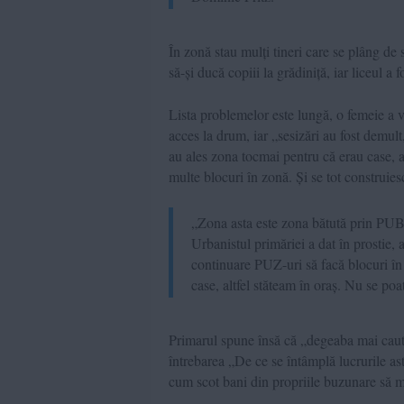
În zonă stau mulți tineri care se plâng de
să-și ducă copiii la grădiniță, iar liceul a 
Lista problemelor este lungă, o femeie a vo
acces la drum, iar „sesizări au fost demu
au ales zona tocmai pentru că erau case, ac
multe blocuri în zonă. Și se tot construies
„Zona asta este zona bătută prin PUB,
Urbanistul primăriei a dat în prostie, 
continuare PUZ-uri să facă blocuri în
case, altfel stăteam în oraș. Nu se poa
Primarul spune însă că „degeaba mai caut
întrebarea „De ce se întâmplă lucrurile as
cum scot bani din propriile buzunare să m