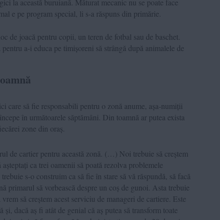
ergici la această buruiană. Măturat mecanic nu se poate face
rmal e pe program special, li s-a răspuns din primărie.
 loc de joacă pentru copii, un teren de fotbal sau de baschet.
a pentru a-i educa pe timișoreni să strângă după animalele de
 toamnă
ici care să fie responsabili pentru o zonă anume, așa-numiții
r începe în următoarele săptămâni. Din toamnă ar putea exista
iecărei zone din oraș.
ul de cartier pentru această zonă. (…) Noi trebuie să creștem
ă așteptați ca trei oamenii să poată rezolva problemele
 trebuie s-o construim ca să fie în stare să vă răspundă, să facă
vină primarul să vorbească despre un coș de gunoi. Asta trebuie
a vrem să creștem acest serviciu de manageri de cartiere. Este
ă și, dacă aș fi atât de genial că aș putea să transform toate