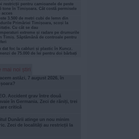
i restricții pentru camioanele de peste
5 tone în Timișoara. Cât costă permisele
 acces
ste 3.500 de metri cubi de lemn din
durile Primăriei Timișoara, scoși la
citație. Cu cât se dau
mperaturi extreme și radare pe drumurile
n Timiș. Săptămână de controale pentru
feri
 dat foc la cabluri și plastic în Kuncz.
enzi de 75.000 de lei pentru doi bărbați
 mai noi știri
acem astăzi, 7 august 2026, în
ișoara?
EO. Accident grav între două
vaie în Germania. Zeci de răniți, trei
tare critică
tul Dunării atinge un nou minim
ric. Zeci de localități au restricții la