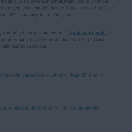
oi ani și să fac reformă în administrație, care de 30 de ani
de mare geniu, aș fi candidat la New York sau ceva, din păcate
rezultate”, a conchis primarul Timișoarei.
„luptă cu dragonii”
șie, edilul-șef le-a spus oamenilor că
și
 lui din primărie vor merge în 28 iulie, la ora 18, pe Calea
 altă întâlnire cu cetățenii.
enilor din Ciarda Roșie că „luptă cu dragonii” și nu are
ntru timișorenii din Freidorf. Val de nemulțumiri către