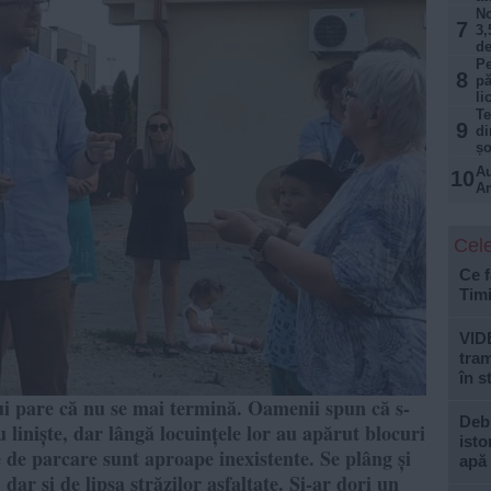
No
7
3,
de
Pe
8
pă
li
Te
9
di
șo
Au
10
Am
Cele
Ce f
Tim
VID
tram
în s
ui pare că nu se mai termină. Oamenii spun că s-
Debi
 liniște, dar lângă locuințele lor au apărut blocuri
isto
le de parcare sunt aproape inexistente. Se plâng și
apă
ar și de lipsa străzilor asfaltate. Și-ar dori un