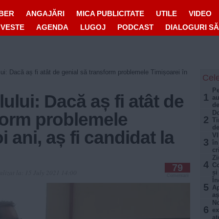
IBER
ANGAJĂRI
MICA PUBLICITATE
UTILE
VIDEO
OVESTE
AGENDA
LUGOJ
PODCAST
DIALOGURI S
ului: Dacă aș fi atât de genial să transform problemele Timișoarei în
Cele
Pe
lului: Dacă aș fi atât de
1
au
de
Do
form problemele
2
Ti
de
i ani, aș fi candidat la
VI
3
în
cr
Zi
4
Co
79
alizat la:
15 July 2021 14:00
și
Comentarii
În
5
Ap
aș
No
6
ex
at