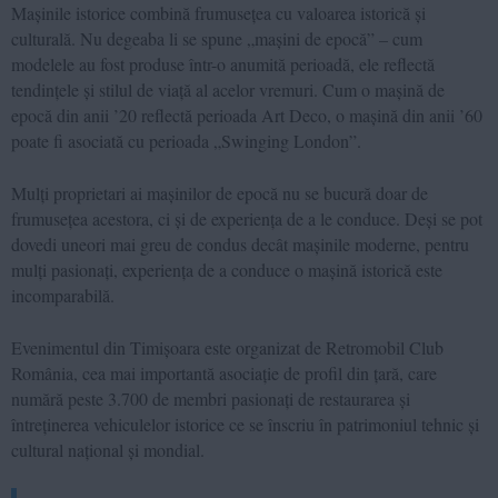
Mașinile istorice combină frumusețea cu valoarea istorică și
culturală. Nu degeaba li se spune „mașini de epocă” – cum
modelele au fost produse într-o anumită perioadă, ele reflectă
tendințele și stilul de viață al acelor vremuri. Cum o mașină de
epocă din anii ’20 reflectă perioada Art Deco, o mașină din anii ’60
poate fi asociată cu perioada „Swinging London”.
Mulți proprietari ai mașinilor de epocă nu se bucură doar de
frumusețea acestora, ci și de experiența de a le conduce. Deși se pot
dovedi uneori mai greu de condus decât mașinile moderne, pentru
mulți pasionați, experiența de a conduce o mașină istorică este
incomparabilă.
Evenimentul din Timișoara este organizat de Retromobil Club
România, cea mai importantă asociație de profil din țară, care
numără peste 3.700 de membri pasionați de restaurarea și
întreținerea vehiculelor istorice ce se înscriu în patrimoniul tehnic și
cultural național și mondial.