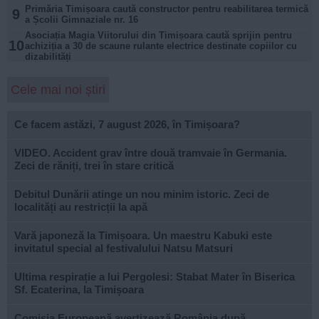
Primăria Timișoara caută constructor pentru reabilitarea termică
9
a Școlii Gimnaziale nr. 16
Asociația Magia Viitorului din Timișoara caută sprijin pentru
10
achiziția a 30 de scaune rulante electrice destinate copiilor cu
dizabilități
Cele mai noi știri
Ce facem astăzi, 7 august 2026, în Timișoara?
VIDEO. Accident grav între două tramvaie în Germania.
Zeci de răniți, trei în stare critică
Debitul Dunării atinge un nou minim istoric. Zeci de
localități au restricții la apă
Vară japoneză la Timișoara. Un maestru Kabuki este
invitatul special al festivalului Natsu Matsuri
Ultima respirație a lui Pergolesi: Stabat Mater în Biserica
Sf. Ecaterina, la Timișoara
Comisia Europeană avertizează România după