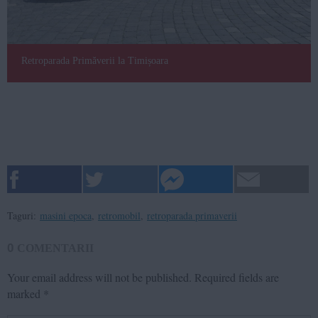
Retroparada Primăverii la Timișoara
Taguri:
masini epoca
,
retromobil
,
retroparada primaverii
0
COMENTARII
Your email address will not be published.
Required fields are
marked
*