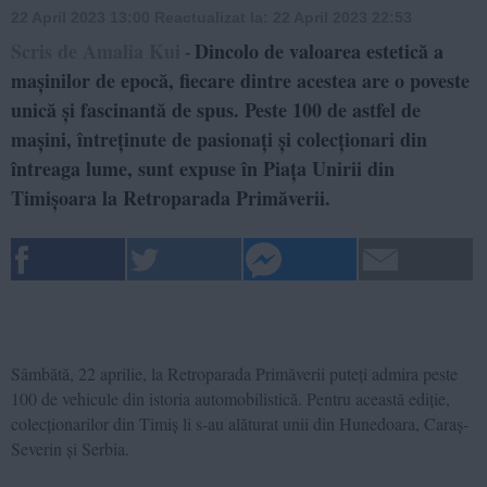
22 April 2023 13:00
Reactualizat la:
22 April 2023 22:53
Scris de Amalia Kui
Dincolo de valoarea estetică a
-
mașinilor de epocă, fiecare dintre acestea are o poveste
unică și fascinantă de spus. Peste 100 de astfel de
mașini, întreținute de pasionați și colecționari din
întreaga lume, sunt expuse în Piața Unirii din
Timișoara la Retroparada Primăverii.
Sâmbătă, 22 aprilie, la Retroparada Primăverii puteți admira peste
100 de vehicule din istoria automobilistică. Pentru această ediție,
colecționarilor din Timiș li s-au alăturat unii din Hunedoara, Caraș-
Severin și Serbia.