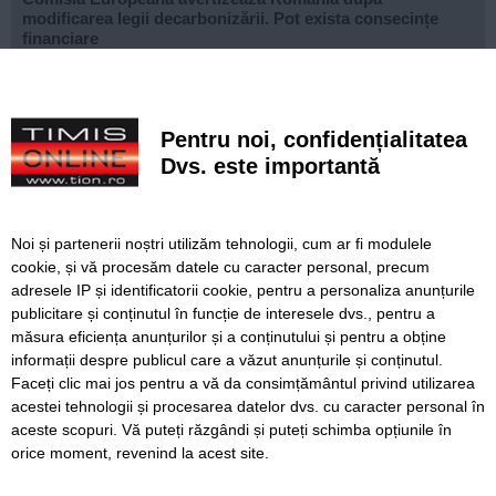
modificarea legii decarbonizării. Pot exista consecințe
financiare
După aproape patru ani de lucrări, proiectul de
modernizare a Școlii Gimnaziale din Dudeștii Noi a ajuns
la final
Pentru noi, confidențialitatea
Dvs. este importantă
Cu un ghiozdan donat, puteți ajuta un copil să înceapă
anul școlar cu tot ce are nevoie. Campania revine la
Timișoara
Noi și partenerii noștri utilizăm tehnologii, cum ar fi modulele
Avansează șantierul Pasajului Slavici–Polonă. Lațcău: „La
cookie, și vă procesăm datele cu caracter personal, precum
sfârșitul anului viitor vom circula pe podurile noi”
adresele IP și identificatorii cookie, pentru a personaliza anunțurile
publicitare și conținutul în funcție de interesele dvs., pentru a
VIDEO. Din toamnă, încă 324 de locuri de cazare pentru
studenții UVT. Două cămine noi sunt aproape gata
măsura eficiența anunțurilor și a conținutului și pentru a obține
informații despre publicul care a văzut anunțurile și conținutul.
Faceți clic mai jos pentru a vă da consimțământul privind utilizarea
acestei tehnologii și procesarea datelor dvs. cu caracter personal în
aceste scopuri. Vă puteți răzgândi și puteți schimba opțiunile în
SERVICII
Redactia
Folosinta Cookie-urilor
orice moment, revenind la acest site.
Termeni si conditii de utilizare