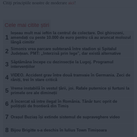
Citiți principiile noastre de moderare
aici
!
Cele mai citite știri
Ieșeau mult mai ieftin la centrul de colectare. Doi ghirozeni,
1
amendați cu peste 10.000 de euro pentru că au aruncat molozul
lângă cimitir
Simonis vrea parcare subterană între stadion și Spitalul
2
Județean. PMT: „Interzisă prin lege", dar există alternative
Săptămâna începe cu dezinsecție la Lugoj. Programul
3
intervențiilor
VIDEO. Accident grav între două tramvaie în Germania. Zeci de
4
răniți, trei în stare critică
Vreme instabilă în vestul țării, joi. Rafale puternice și furtuni la
5
primele ore ale dimineții
A încercat să intre ilegal în România. Tânăr turc oprit de
6
polițiștii de frontieră din Timiș
7
Orașul Buziaș își extinde sistemul de supraveghere video
8
Bijou Brigitte s-a deschis în Iulius Town Timișoara