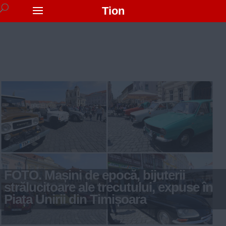
Tion
FOTO. Mașini de epocă, bijuterii
strălucitoare ale trecutului, expuse în
Piața Unirii din Timișoara