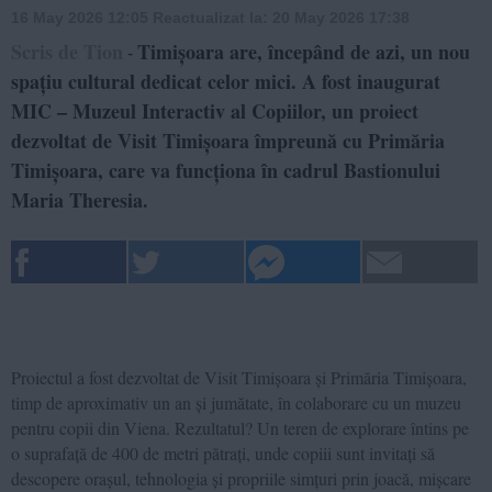
16 May 2026 12:05
Reactualizat la:
20 May 2026 17:38
Scris de Tion
Timișoara are, începând de azi, un nou
-
spațiu cultural dedicat celor mici. A fost inaugurat
MIC – Muzeul Interactiv al Copiilor, un proiect
dezvoltat de Visit Timișoara împreună cu Primăria
Timișoara, care va funcționa în cadrul Bastionului
Maria Theresia.
Proiectul a fost dezvoltat de Visit Timișoara și Primăria Timișoara,
timp de aproximativ un an și jumătate, în colaborare cu un muzeu
pentru copii din Viena. Rezultatul? Un teren de explorare întins pe
o suprafață de 400 de metri pătrați, unde copiii sunt invitați să
descopere orașul, tehnologia și propriile simțuri prin joacă, mișcare