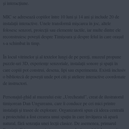
și interacțiune.
MIC se adresează copiilor între 10 luni și 14 ani și include 20 de
instalații interactive. Unele transformă mișcarea în joc, altele
folosesc senzori, proiecții sau elemente tactile, iar multe dintre ele
reconstruiesc povești despre Timișoara și despre felul în care orașul
s-a schimbat în timp.
În locul vitrinelor și al textelor lungi de pe pereți, muzeul propune
puzzle-uri 3D, experiențe senzoriale, instalații sonore și spații în
care copiii pot construi, desena, lipi sau experimenta. Există inclusiv
o bibliotecă de povești unde pot citi și ateliere interactive coordonate
de instructori.
Personajul-ghid al muzeului este „Urecheatul”, creat de ilustratorul
timișorean Dan Ungureanu, care îi conduce pe cei mici printre
instalații și trasee de explorare. Organizatorii spun că ideea centrală
a proiectului a fost crearea unui spațiu în care învățarea să apară
natural, fără senzația unei lecții clasice. De asemenea, primarul