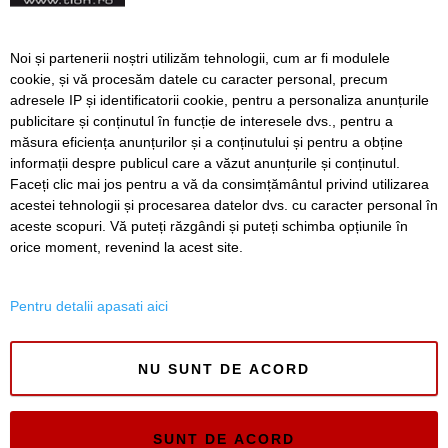
VIDEO. Din toamnă, încă 324 de locuri de cazare pentru
studenții UVT. Două cămine noi sunt aproape gata
Noi și partenerii noștri utilizăm tehnologii, cum ar fi modulele
Lipsă de kerosen pe Aeroportul Arad. Unele avioane sunt
cookie, și vă procesăm datele cu caracter personal, precum
nevoite să facă escală
adresele IP și identificatorii cookie, pentru a personaliza anunțurile
publicitare și conținutul în funcție de interesele dvs., pentru a
Camion cu 6.000 de litri de hipoclorit răsturnat la Coșava.
măsura eficiența anunțurilor și a conținutului și pentru a obține
Autoritățile au izolat zona
informații despre publicul care a văzut anunțurile și conținutul.
Faceți clic mai jos pentru a vă da consimțământul privind utilizarea
acestei tehnologii și procesarea datelor dvs. cu caracter personal în
aceste scopuri. Vă puteți răzgândi și puteți schimba opțiunile în
SERVICII
Redactia
Folosinta Cookie-urilor
orice moment, revenind la acest site.
Termeni si conditii de utilizare
Politica de confidentialitate
Pentru detalii apasati aici
Regulament postare și moderare comentarii
NU SUNT DE ACORD
SUNT DE ACORD