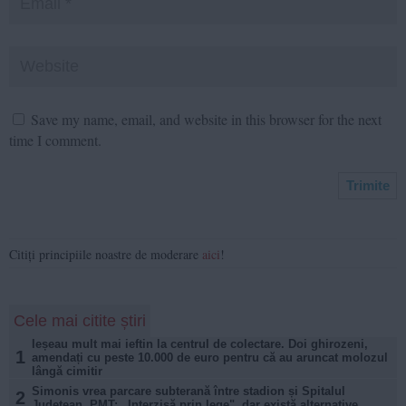
Save my name, email, and website in this browser for the next
time I comment.
Citiți principiile noastre de moderare
aici
!
Cele mai citite știri
Ieșeau mult mai ieftin la centrul de colectare. Doi ghirozeni,
1
amendați cu peste 10.000 de euro pentru că au aruncat molozul
lângă cimitir
Simonis vrea parcare subterană între stadion și Spitalul
2
Județean. PMT: „Interzisă prin lege", dar există alternative