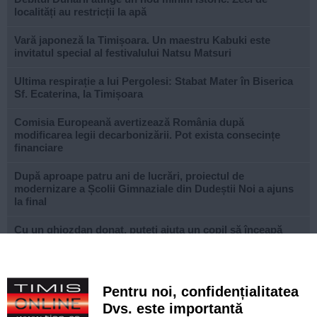
localități au restricții la apă
Vară japoneză la Timișoara. Un maestru Kabuki este
invitatul special al festivalului Natsu Matsuri
Ultima respirație a lui Pergolesi: Stabat Mater în Biserica
Sf. Ecaterina, la Timișoara
Comisia Europeană avertizează România după
modificarea legii decarbonizării. Pot exista consecințe
financiare
După aproape patru ani de lucrări, proiectul de
modernizare a Școlii Gimnaziale din Dudeștii Noi a ajuns
la final
Cu un ghiozdan donat, puteți ajuta un copil să înceapă
anul școlar cu tot ce are nevoie. Campania revine la
Timișoara
Avansează șantierul Pasajului Slavici–Polonă. Lațcău: „La
Pentru noi, confidențialitatea
sfârșitul anului viitor vom circula pe podurile noi”
Dvs. este importantă