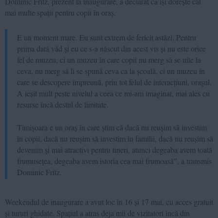
Dominic Fritz, prezent la inaugurare, a declarat că își dorește cât
mai multe spații pentru copii în oraș.
E un moment mare. Eu sunt extrem de fericit astăzi. Pentru
prima dată văd și eu ce s-a născut din acest vis și nu este orice
fel de muzeu, ci un muzeu în care copii nu merg să se uite la
ceva, nu merg să li se spună ceva ca la școală, ci un muzeu în
care se descopere împreună, prin tot felul de interacțiuni, orașul.
A ieșit mult peste nivelul a ceea ce mi-am imaginat, mai ales cu
resurse încă destul de limitate.
Timișoara e un oraș în care știm că dacă nu reușim să investim
în copii, dacă nu reușim să investim în familii, dacă nu reușim să
devenim și mai atractivi pentru tineri, atunci degeaba avem toată
frumusețea, degeaba avem istoria cea mai frumoasă”, a transmis
Dominic Fritz.
Weekendul de inaugurare a avut loc în 16 și 17 mai, cu acces gratuit
și tururi ghidate. Spațiul a atras deja mii de vizitatori încă din