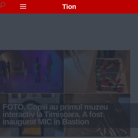
Tion
FOTO. Copiii au primul muzeu
interactiv la Timișoara. A fost
inaugurat MIC în Bastion