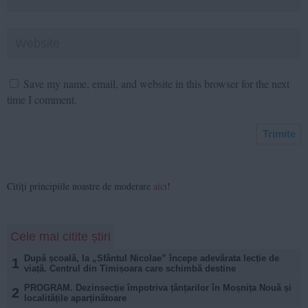
Save my name, email, and website in this browser for the next
time I comment.
Citiți principiile noastre de moderare
aici
!
Cele mai citite știri
După școală, la „Sfântul Nicolae” începe adevărata lecție de
1
viață. Centrul din Timișoara care schimbă destine
PROGRAM. Dezinsecție împotriva țânțarilor în Moșnița Nouă și
2
localitățile aparținătoare