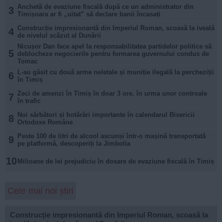
Anchetă de evaziune fiscală după ce un administrator din
3
Timișoara ar fi „uitat” să declare banii încasați
Construcție impresionantă din Imperiul Roman, scoasă la iveală
4
de nivelul scăzut al Dunării
Nicușor Dan face apel la responsabilitatea partidelor politice să
5
deblocheze negocierile pentru formarea guvernului condus de
Tomac
L-au găsit cu două arme neletale și muniție ilegală la percheziții
6
în Timiș
Zeci de amenzi în Timiș în doar 3 ore, în urma unor controale
7
în trafic
Noi sărbători și hotărâri importante în calendarul Bisericii
8
Ortodoxe Române
Peste 100 de litri de alcool ascunși într-o mașină transportată
9
pe platformă, descoperiți la Jimbolia
10
Milioane de lei prejudiciu în dosare de evaziune fiscală în Timiș
Cele mai noi știri
Construcție impresionantă din Imperiul Roman, scoasă la