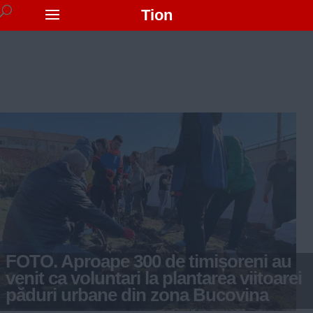
Tion
FOTO. Aproape 300 de timișoreni au
venit ca voluntari la plantarea viitoarei
păduri urbane din zona Bucovina