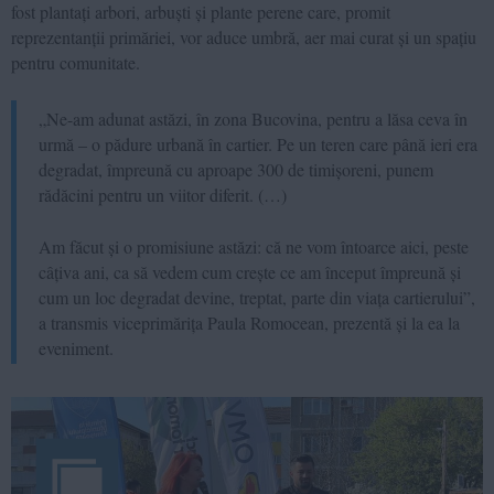
fost plantați arbori, arbuști și plante perene care, promit
reprezentanții primăriei, vor aduce umbră, aer mai curat și un spațiu
pentru comunitate.
„Ne-am adunat astăzi, în zona Bucovina, pentru a lăsa ceva în
urmă – o pădure urbană în cartier. Pe un teren care până ieri era
degradat, împreună cu aproape 300 de timișoreni, punem
rădăcini pentru un viitor diferit. (…)
Am făcut și o promisiune astăzi: că ne vom întoarce aici, peste
câțiva ani, ca să vedem cum crește ce am început împreună și
cum un loc degradat devine, treptat, parte din viața cartierului”,
a transmis viceprimărița Paula Romocean, prezentă și la ea la
eveniment.