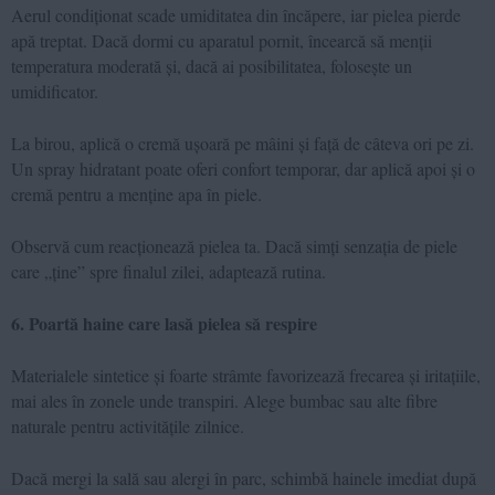
Aerul condiționat scade umiditatea din încăpere, iar pielea pierde
apă treptat. Dacă dormi cu aparatul pornit, încearcă să menții
temperatura moderată și, dacă ai posibilitatea, folosește un
umidificator.
La birou, aplică o cremă ușoară pe mâini și față de câteva ori pe zi.
Un spray hidratant poate oferi confort temporar, dar aplică apoi și o
cremă pentru a menține apa în piele.
Observă cum reacționează pielea ta. Dacă simți senzația de piele
care „ține” spre finalul zilei, adaptează rutina.
6. Poartă haine care lasă pielea să respire
Materialele sintetice și foarte strâmte favorizează frecarea și iritațiile,
mai ales în zonele unde transpiri. Alege bumbac sau alte fibre
naturale pentru activitățile zilnice.
Dacă mergi la sală sau alergi în parc, schimbă hainele imediat după