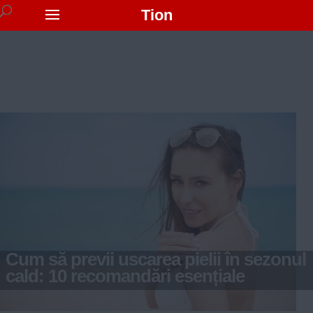
Tion
Cum să previi uscarea pielii în sezonul
cald: 10 recomandări esențiale