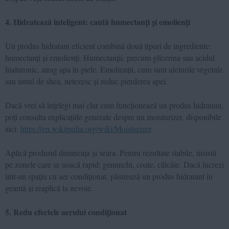
4. Hidratează inteligent: caută humectanți și emolienți
Un produs hidratant eficient combină două tipuri de ingrediente:
humectanți și emolienți. Humectanții, precum glicerina sau acidul
hialuronic, atrag apa în piele. Emolienții, cum sunt uleiurile vegetale
sau untul de shea, netezesc și reduc pierderea apei.
Dacă vrei să înțelegi mai clar cum funcționează un produs hidratant,
poți consulta explicațiile generale despre un moisturizer, disponibile
aici:
https://en.wikipedia.org/wiki/Moisturizer
.
Aplică produsul dimineața și seara. Pentru rezultate stabile, insistă
pe zonele care se usucă rapid: genunchi, coate, călcâie. Dacă lucrezi
într-un spațiu cu aer condiționat, păstrează un produs hidratant în
geantă și reaplică la nevoie.
5. Redu efectele aerului condiționat