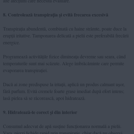
alte afecțiuni care necesită evaluare.
8. Controlează transpirația și evită frecarea excesivă
Transpirația abundentă, combinată cu haine strâmte, poate duce la
erupții iritative. Tamponarea delicată a pielii este preferabilă frecării
energice.
Programează activitățile fizice dimineața devreme sau seara, când
temperaturile sunt mai scăzute. Alege îmbrăcăminte care permite
evaporarea transpirației.
Dacă ai zone predispuse la iritații, aplică un produs calmant ușor,
fără parfum. Evită cremele foarte grase imediat după efort intens;
lasă pielea să se răcorească, apoi hidratează.
9. Hidratează-te corect și din interior
Consumul adecvat de apă susține funcționarea normală a pielii.
Vara, pierzi lichide rapid prin transpirație, chiar dacă nu observi