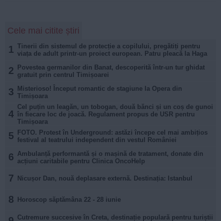
Cele mai citite știri
Tinerii din sistemul de protecție a copilului, pregătiți pentru
1
viața de adult printr-un proiect european. Patru pleacă la Haga
Povestea germanilor din Banat, descoperită într-un tur ghidat
2
gratuit prin centrul Timișoarei
Misterioso! Început romantic de stagiune la Opera din
3
Timișoara
Cel puțin un leagăn, un tobogan, două bănci și un coș de gunoi
4
în fiecare loc de joacă. Regulament propus de USR pentru
Timișoara
FOTO. Protest în Underground: astăzi începe cel mai ambițios
5
festival al teatrului independent din vestul României
Ambulanță performantă și o mașină de tratament, donate din
6
acțiuni caritabile pentru Clinica OncoHelp
7
Nicușor Dan, nouă deplasare externă. Destinația: Istanbul
8
Horoscop săptămâna 22 - 28 iunie
Cutremure succesive în Creta, destinație populară pentru turiștii
9