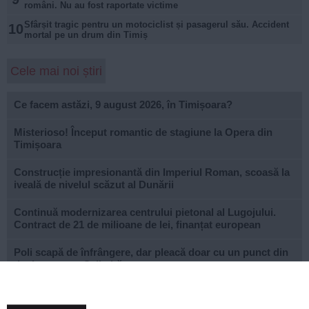
români. Nu au fost raportate victime
Sfârșit tragic pentru un motociclist și pasagerul său. Accident
10
mortal pe un drum din Timiș
Cele mai noi știri
Ce facem astăzi, 9 august 2026, în Timișoara?
Misterioso! Început romantic de stagiune la Opera din
Timișoara
Construcție impresionantă din Imperiul Roman, scoasă la
iveală de nivelul scăzut al Dunării
Continuă modernizarea centrului pietonal al Lugojului.
Contract de 21 de milioane de lei, finanțat european
Poli scapă de înfrângere, dar pleacă doar cu un punct din
deplasarea cu Șelimbăr
Noi puncte de hidratare în oraș. S-a alăturat și mediul
privat inițiativei Primăriei Timișoara