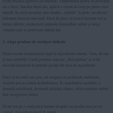
Evită frecarea agresivă cu buretele. Tamponează pielea cu prosopul,
nu o freca. Imediat după duș, aplică o cremă de corp pe pielea ușor
umedă. În acest moment, apa rămâne „sigilată” în piele, iar efectul
hidratant durează mai mult. Dacă îți place să testezi formule noi și
texturi diferite, explorează opțiunile disponibile online și alege
varianta care se potrivește stilului tău.
3. Alege produse de curățare delicate
Pielea uscată reacționează rapid la ingrediente iritante. Vara, devine
și mai sensibilă. Caută produse marcate „fără parfum” și evită
alcoolul denaturat în primele poziții din lista de ingrediente.
Dacă ai ten mixt sau gras, nu exagera cu produsele matifiante.
Acestea pot accentua deshidratarea. În majoritatea cazurilor, o
formulă echilibrată, destinată utilizării zilnice, oferă rezultate stabile
fără să agreseze pielea.
Fă un test pe o zonă mică înainte să aplici un produs nou pe tot
corpul. Așa reduci riscul de iritații.