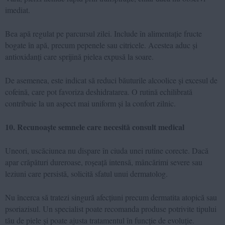
imediat.
Bea apă regulat pe parcursul zilei. Include în alimentație fructe
bogate în apă, precum pepenele sau citricele. Acestea aduc și
antioxidanți care sprijină pielea expusă la soare.
De asemenea, este indicat să reduci băuturile alcoolice și excesul de
cofeină, care pot favoriza deshidratarea. O rutină echilibrată
contribuie la un aspect mai uniform și la confort zilnic.
10. Recunoaște semnele care necesită consult medical
Uneori, uscăciunea nu dispare în ciuda unei rutine corecte. Dacă
apar crăpături dureroase, roșeață intensă, mâncărimi severe sau
leziuni care persistă, solicită sfatul unui dermatolog.
Nu încerca să tratezi singură afecțiuni precum dermatita atopică sau
psoriazisul. Un specialist poate recomanda produse potrivite tipului
tău de piele și poate ajusta tratamentul în funcție de evoluție.