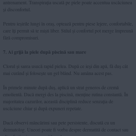
antrenament. Transpirația uscată pe piele poate accentua uscăciunea
și disconfortul.
Pentru ieșirile lungi în oraș, optează pentru piese lejere, confortabile,
care îți permit să te miști liber. Stilul și confortul pot merge împreună
fără compromisuri.
7. Ai grijă la piele după piscină sau mare
Clorul și sarea usucă rapid pielea. După ce ieși din apă, fă duș cât
mai curând și folosește un gel blând. Nu amâna acest pas.
În primele minute după duș, aplică un strat generos de cremă
emolientă. Dacă mergi des la piscină, menține rutina constantă. În
majoritatea cazurilor, această disciplină reduce senzația de
uscăciune chiar și după expuneri repetate.
Dacă observi mâncărimi sau pete persistente, discută cu un
dermatolog. Uneori poate fi vorba despre dermatită de contact sau