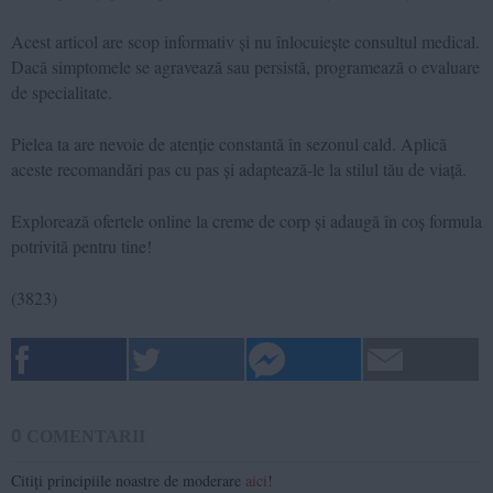
Acest articol are scop informativ și nu înlocuiește consultul medical.
Dacă simptomele se agravează sau persistă, programează o evaluare
de specialitate.
Pielea ta are nevoie de atenție constantă în sezonul cald. Aplică
aceste recomandări pas cu pas și adaptează-le la stilul tău de viață.
Explorează ofertele online la creme de corp și adaugă în coș formula
potrivită pentru tine!
(
3823
)
0
COMENTARII
Citiți principiile noastre de moderare
aici
!