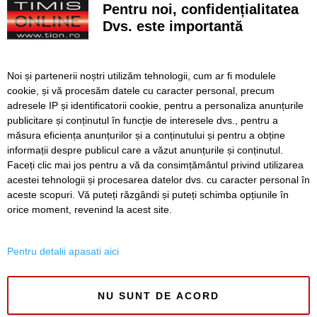
Pentru noi, confidențialitatea
„Recidivă” la baza sportivă din Dacia. Primăria a ridicat
Dvs. este importantă
niște echipamente amplasate ilegal
Lucrări ale SDM în Timișoara, astăzi, 8 august
Noi și partenerii noștri utilizăm tehnologii, cum ar fi modulele
cookie, și vă procesăm datele cu caracter personal, precum
Ce facem astăzi, 8 august 2026, în Timișoara?
adresele IP și identificatorii cookie, pentru a personaliza anunțurile
publicitare și conținutul în funcție de interesele dvs., pentru a
Cum arată televizorul care schimbă serile de acasă, fără
complicații
măsura eficiența anunțurilor și a conținutului și pentru a obține
informații despre publicul care a văzut anunțurile și conținutul.
Faceți clic mai jos pentru a vă da consimțământul privind utilizarea
acestei tehnologii și procesarea datelor dvs. cu caracter personal în
aceste scopuri. Vă puteți răzgândi și puteți schimba opțiunile în
SERVICII
Redactia
Folosinta Cookie-urilor
orice moment, revenind la acest site.
Termeni si conditii de utilizare
Politica de confidentialitate
Pentru detalii apasati aici
Regulament postare și moderare comentarii
NU SUNT DE ACORD