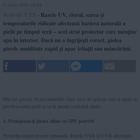
3 June 2026 13:19
Scris de T.EX
Razele UV, clorul, sarea și
-
temperaturile ridicate afectează bariera naturală a
pielii pe timpul verii – acel strat protector care menține
apa în interior. Dacă nu o îngrijești corect, pielea
pierde umiditate rapid și apar iritații sau mâncărimi.
Mai jos găsești 10 recomandări clare, ușor de aplicat, care te ajută să
previi uscarea pielii și să îți menții confortul zilnic.
1. Protejează-ți pielea zilnic cu SPF potrivit
Protecția solară nu este opțională. Razele UVA și UVB afectează