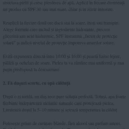
structura pielii și cresc pierderea de apă. Aplică în fiecare dimineață
un produs cu SPF 30 sau mai mare, chiar și în zilele înnorate.
Reaplică la fiecare două ore dacă stai la soare, înoți sau transpiri.
Alege formule care includ și ingrediente hidratante, precum
glicerină sau acid hialuronic. SPF înseamnă „factor de protecție
solară” și indică nivelul de protecție împotriva arsurilor solare.
Evită expunerea directă între 10:00 și 16:00 și poartă haine lejere,
pălării și ochelari de soare. Pielea ta va rămâne mai uniformă și mai
puțin predispusă la descuamare.
2. Fă dușuri scurte, cu apă călduță
După o zi toridă, un duș rece pare soluția perfectă. Totuși, apa foarte
fierbinte îndepărtează uleiurile naturale care protejează pielea.
Limitează dușul la 5–10 minute și setează temperatura la călduț.
Folosește geluri de curățare blânde, fără alcool sau parfum intens.