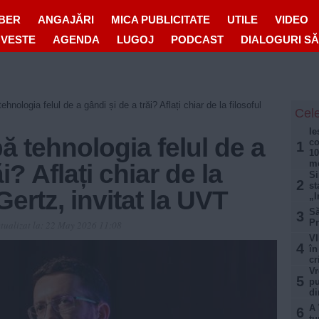
IBER
ANGAJĂRI
MICA PUBLICITATE
UTILE
VIDEO
OVESTE
AGENDA
LUGOJ
PODCAST
DIALOGURI S
nologia felul de a gândi și de a trăi? Aflați chiar de la filosoful
Cele
Ie
 tehnologia felul de a
co
1
10
mo
i? Aflați chiar de la
Si
2
st
Gertz, invitat la UVT
„I
Să
3
Pr
tualizat la:
22 May 2026 11:08
VI
4
în
cr
Vr
5
pu
di
A 
6
tu