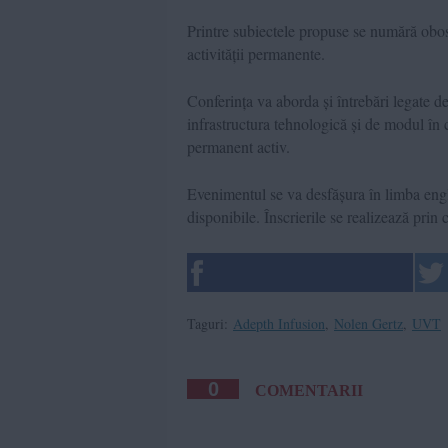
Printre subiectele propuse se numără obosea
activității permanente.
Conferința va aborda și întrebări legate 
infrastructura tehnologică și de modul în c
permanent activ.
Evenimentul se va desfășura în limba englez
disponibile. Înscrierile se realizează pri
Taguri:
Adepth Infusion
,
Nolen Gertz
,
UVT
0
COMENTARII