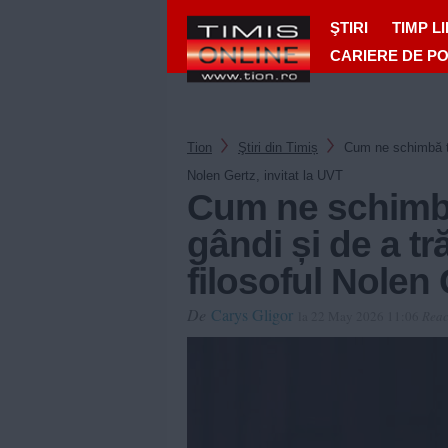
ŞTIRI
TIMP L
CARIERE DE P
Tion
Ştiri din Timiș
Cum ne schimbă teh
Nolen Gertz, invitat la UVT
Cum ne schimbă
gândi și de a tră
filosoful Nolen 
De
Carys Gligor
la 22 May 2026 11:06
Reac