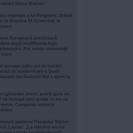
ivalului Natsu Matsuri
ma respirație a lui Pergolesi: Stabat
r în Biserica Sf. Ecaterina, la
ișoara
isia Europeană avertizează
ânia după modificarea legii
rbonizării. Pot exista consecințe
nciare
 aproape patru ani de lucrări,
ectul de modernizare a Școlii
aziale din Dudeștii Noi a ajuns la
l
n ghiozdan donat, puteți ajuta un
l să înceapă anul școlar cu tot ce
nevoie. Campania revine la
ișoara
sează șantierul Pasajului Slavici–
nă. Lațcău: „La sfârșitul anului
or vom circula pe podurile noi”