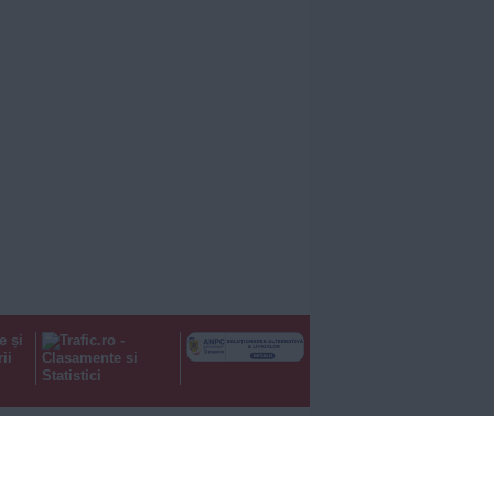
e și
ii