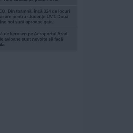
O. Din toamnă, încă 324 de locuri
azare pentru studenții UVT. Două
ine noi sunt aproape gata
ă de kerosen pe Aeroportul Arad.
e avioane sunt nevoite să facă
ală