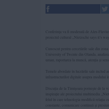
Conferința va fi moderată de Alex-Flaviu
proiectul cultural „Nietzsche says it’s wa
Cunoscut pentru cercetările sale din zona 
University of Twente din Olanda, analize
uman, raportarea la muncă, atenția și sens
Temele abordate în lucrările sale includ au
infrastructurilor digitale asupra modului 
Discuția de la Timișoara pornește de la 
inspirație ale proiectului multimedia „Ni
felul în care tehnologia modifică relația cu
constante, comunicare continuă și presiun