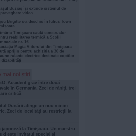
așul Buziaș își extinde sistemul de
praveghere video
jou Brigitte s-a deschis în Iulius Town
mișoara
imăria Timișoara caută constructor
ntru reabilitarea termică a Școlii
mnaziale nr. 16
ociația Magia Viitorului din Timișoara
ută sprijin pentru achiziția a 30 de
aune rulante electrice destinate copiilor
 dizabilități
 mai noi știri
EO. Accident grav între două
vaie în Germania. Zeci de răniți, trei
tare critică
tul Dunării atinge un nou minim
ric. Zeci de localități au restricții la
ă japoneză la Timișoara. Un maestru
ki este invitatul special al