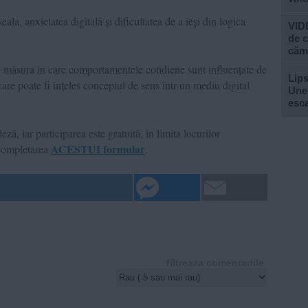
la, anxietatea digitală și dificultatea de a ieși din logica
VIDE
de c
căm
de măsura în care comportamentele cotidiene sunt influențate de
Lips
are poate fi înțeles conceptul de sens într-un mediu digital
Unel
esc
ă, iar participarea este gratuită, în limita locurilor
ACESTUI formular
n completarea
.
filtreaza comentariile