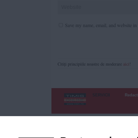
Save my name, email, and website in t
Citiți principiile noastre de moderare
aici
!
SERVICII
Redact