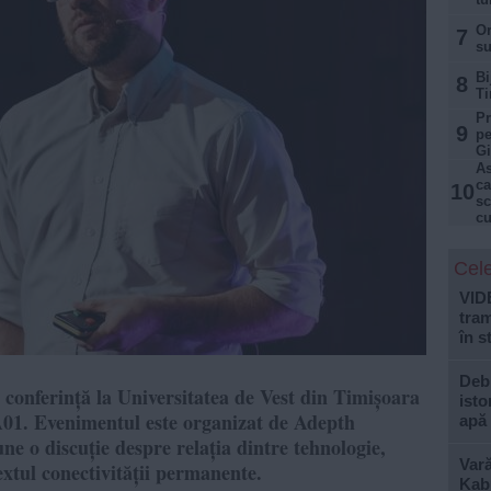
Or
7
su
Bi
8
Ti
Pr
9
pe
Gi
As
ca
10
sc
cu
Cele
VID
tram
în s
Debi
 conferință la Universitatea de Vest din Timișoara
isto
a A01. Evenimentul este organizat de Adepth
apă
ne o discuție despre relația dintre tehnologie,
Var
textul conectivității permanente.
Kabu