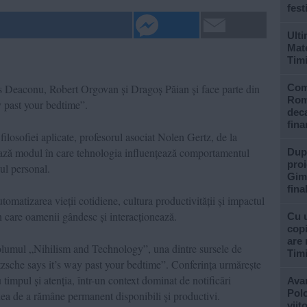
fest
Ulti
Mate
Tim
s Deaconu, Robert Orgovan și Dragoș Păian și face parte din
Com
Rom
y past your bedtime”.
deca
fina
filosofiei aplicate, profesorul asociat Nolen Gertz, de la
ază modul în care tehnologia influențează comportamentul
După
proi
ul personal.
Gimn
fina
tomatizarea vieții cotidiene, cultura productivității și impactul
în care oamenii gândesc și interacționează.
Cu u
copi
are 
volumul „Nihilism and Technology”, una dintre sursele de
Tim
etzsche says it’s way past your bedtime”. Conferința urmărește
 timpul și atenția, într-un context dominat de notificări
Avan
Polo
ea de a rămâne permanent disponibili și productivi.
viit