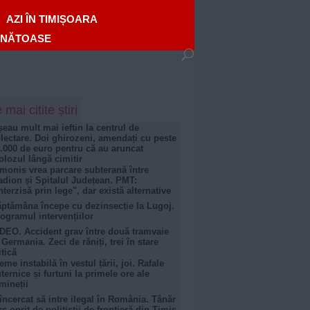
AZI ÎN TIMIȘOARA
ĂNĂTOASE
 mai citite știri
șeau mult mai ieftin la centrul de
lectare. Doi ghirozeni, amendați cu peste
.000 de euro pentru că au aruncat
lozul lângă cimitir
monis vrea parcare subterană între
adion și Spitalul Județean. PMT:
nterzisă prin lege", dar există alternative
ptămâna începe cu dezinsecție la Lugoj.
ogramul intervențiilor
DEO. Accident grav între două tramvaie
 Germania. Zeci de răniți, trei în stare
itică
eme instabilă în vestul țării, joi. Rafale
ternice și furtuni la primele ore ale
mineții
încercat să intre ilegal în România. Tânăr
rc oprit de polițiștii de frontieră din Timiș