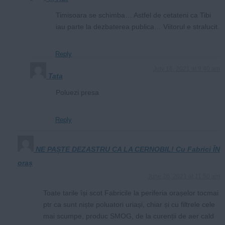
Timisoara se schimba… Astfel de cetateni ca Tibi
iau parte la dezbaterea publica… Viitorul e stralucit.
Reply
July 16, 2021 at 9:40 am
Tata
Poluezi presa
Reply
NE PAȘTE DEZASTRU CA LA CERNOBIL! Cu Fabrici ÎN
oraș
June 26, 2021 at 11:50 am
Toate tarile își scot Fabricile la periferia orașelor tocmai
ptr ca sunt niște poluatori uriași, chiar și cu filtrele cele
mai scumpe, produc SMOG, de la curenții de aer cald