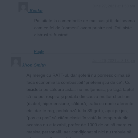
June 27, 2021 at 1:50 am
Beske
Pai uitate la comentariile de mai sus și îți dai seama
cam ce fel de “oameni” avem printre noi. Toți niste
distruși și frustrați
Reply
June 26, 2021 at 3:18 pm
Jhon Smith
Aș merge cu RATT-ul, dar șoferii nu pornesc clima să
facă economie la combustibil ”prietenii știu de ce”, Cu
bicicleta pe căldura asta.. nu mulțumesc, pe lâgă faptul
că nu pot respira și pedala din cauza multor chestiuni
(diabet, hipertensiune, căldură, trafic cu noele aferente
etc. dar te rog, pedalează tu la 39 grd.), apoi pe jos,
”pas cu pas” să cităm clasici în viață la temperaturile
acestea nu e fezabil, prefer de 1000 de ori să merg cu
mașina personală, aer condiţionat și nici nu trebuie să