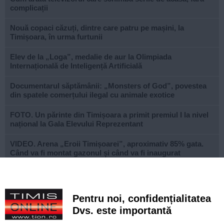
complicații
Nouă copaci căzuți, dintre care patru pe mașini, la
Timișoara, în urma furtunii
Elev de la „Loga”, medalie de aur la Olimpiada
Internațională de Inteligență Artificială
Documentarul săptămânii: „Monsters of God”, povestea
din spatele comerțului ilegal cu animale exotice
FOTO. Un părinte din Timișoara a primit premiul I la nivel
național la Gala Elevului Reprezentant
VIDEO. Arena „Eroii Timișoarei”, aproximativ 85% gata.
Când va fi montat gazonul și când va fi inaugurat
stadionul
VIDEO. Carambol în zona Metro din Calea Șagului. O
persoană a fost rănită
Pentru noi, confidențialitatea
Dvs. este importantă
A vândut anvelope și piese auto ani la rând, dar nu a
declarat veniturile. Prejudiciu de aproape 30.000 de euro