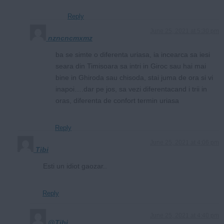
Reply
June 25, 2021 at 5:30 pm
nzncncmxmz
ba se simte o diferenta uriasa, ia incearca sa iesi
seara din Timisoara sa intri in Giroc sau hai mai
bine in Ghiroda sau chisoda, stai juma de ora si vi
inapoi….dar pe jos, sa vezi diferentacand i trii in
oras, diferenta de confort termin uriasa
Reply
June 25, 2021 at 4:06 pm
Tibi
Esti un idiot gaozar..
Reply
June 25, 2021 at 4:40 pm
@Tibi