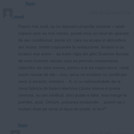
Reply
June 25, 2021 at 2:33 pm
ionel
Putem mai mult, sa ne depasim propriile maxime – taiati
copacii care au mai ramas, puneti inca un rand de aparate
de aer conditionat, peste tot, care sa scuipe in atmosfera
aer incins, intetiti cuptoarele la restaurante, brutarii si ce
localuri mai avem – sa traim clipa din plin! Doamne fereste
de vreo inventie isteata care sa permita conservarea
caldurilor de vara cumva, pentru a le da inapoi iarna, cand
avem nevoie de ele – nuu, iarna ne incalzim cu certificate
verzi si amenzi, cetateni… A, si cu radioactivitate de la
noua fabrica de baterii electrice (zicea cineva in presa
centrala, nu am verificat, deci poate e fake, insa merge la
pamflet, asa). Oricum, poluarea incalzeste… putem sa o
mutam doar pe iarna si daca se poate, in tevi?
Reply
June 25, 2021 at 4:10 pm