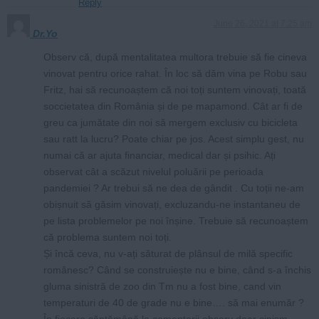
Reply
June 26, 2021 at 7:25 am
Dr.Yo
Observ că, după mentalitatea multora trebuie să fie cineva
vinovat pentru orice rahat. În loc să dăm vina pe Robu sau
Fritz, hai să recunoaștem că noi toți suntem vinovați, toată
soccietatea din România și de pe mapamond. Cât ar fi de
greu ca jumătate din noi să mergem exclusiv cu bicicleta
sau ratt la lucru? Poate chiar pe jos. Acest simplu gest, nu
numai că ar ajuta financiar, medical dar și psihic. Ați
observat cât a scăzut nivelul poluării pe perioada
pandemiei ? Ar trebui să ne dea de gândit . Cu toții ne-am
obișnuit să găsim vinovați, excluzandu-ne instantaneu de
pe lista problemelor pe noi înșine. Trebuie să recunoaștem
că problema suntem noi toți.
Și încă ceva, nu v-ați săturat de plânsul de milă specific
românesc? Când se construiește nu e bine, când s-a închis
gluma sinistră de zoo din Tm nu a fost bine, cand vin
temperaturi de 40 de grade nu e bine…. să mai enumăr ?
În fiecare săptămână la comentarii observ doar cinism,