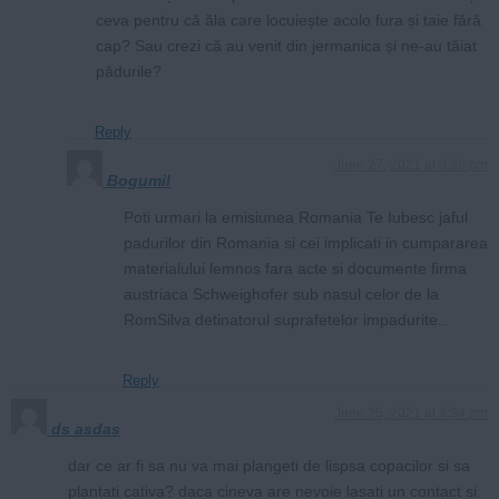
ceva pentru că ăla care locuiește acolo fura și taie fără
cap? Sau crezi că au venit din jermanica și ne-au tăiat
pădurile?
Reply
June 27, 2021 at 3:36 pm
Bogumil
Poti urmari la emisiunea Romania Te Iubesc jaful
padurilor din Romania si cei implicati in cumpararea
materialului lemnos fara acte si documente firma
austriaca Schweighofer sub nasul celor de la
RomSilva detinatorul suprafetelor impadurite..
Reply
June 25, 2021 at 3:34 pm
ds asdas
dar ce ar fi sa nu va mai plangeti de lispsa copacilor si sa
plantati cativa? daca cineva are nevoie lasati un contact si