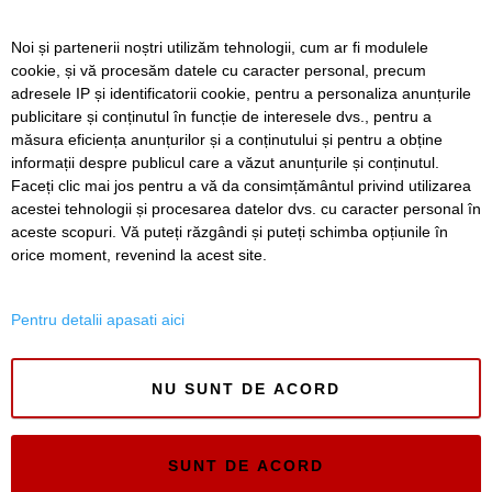
Live-uri obscene urmărite de peste 22.000 de oameni. Doi
Noi și partenerii noștri utilizăm tehnologii, cum ar fi modulele
bărbați din Timiș au fost reținuți
cookie, și vă procesăm datele cu caracter personal, precum
adresele IP și identificatorii cookie, pentru a personaliza anunțurile
Un elev și-a ucis bunicii, apoi a deschis focul într-un liceu
publicitare și conținutul în funcție de interesele dvs., pentru a
din Thailanda. Opt persoane au murit și mai multe au fost
rănite
măsura eficiența anunțurilor și a conținutului și pentru a obține
informații despre publicul care a văzut anunțurile și conținutul.
Faceți clic mai jos pentru a vă da consimțământul privind utilizarea
acestei tehnologii și procesarea datelor dvs. cu caracter personal în
aceste scopuri. Vă puteți răzgândi și puteți schimba opțiunile în
SERVICII
Redactia
Folosinta Cookie-urilor
orice moment, revenind la acest site.
Termeni si conditii de utilizare
Politica de confidentialitate
Pentru detalii apasati aici
Regulament postare și moderare comentarii
NU SUNT DE ACORD
SUNT DE ACORD