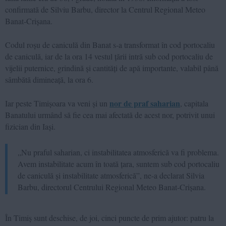
confirmată de Silviu Barbu, director la Centrul Regional Meteo
Banat-Crișana.
Codul roșu de caniculă din Banat s-a transformat în cod portocaliu
de caniculă, iar de la ora 14 vestul țării intră sub cod portocaliu de
vijelii puternice, grindină și cantități de apă importante, valabil până
sâmbătă dimineață, la ora 6.
nor de praf saharian
Iar peste Timișoara va veni și un
, capitala
Banatului urmând să fie cea mai afectată de acest nor, potrivit unui
fizician din Iași.
„Nu praful saharian, ci instabilitatea atmosferică va fi problema.
Avem instabilitate acum în toată țara, suntem sub cod portocaliu
de caniculă și instabilitate atmosferică”, ne-a declarat Silvia
Barbu, directorul Centrului Regional Meteo Banat-Crișana.
În Timiș sunt deschise, de joi, cinci puncte de prim ajutor: patru la