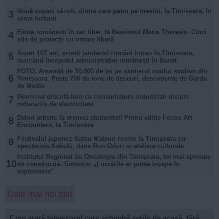
Nouă copaci căzuți, dintre care patru pe mașini, la Timișoara, în
3
urma furtunii
Filme românești în aer liber, la Bastionul Maria Theresia. Cinci
4
zile de proiecții cu intrare liberă
Acum 107 ani, primii jandarmi români intrau în Timișoara,
5
marcând începutul administrației românești în Banat
FOTO. Amendă de 50.000 de lei pe șantierul noului stadion din
6
Timișoara. Peste 700 de tone de deșeuri, descoperite de Garda
de Mediu
Guvernul discută luni cu consumatorii industriali despre
7
reducerile de electricitate
Debut artistic la vremea studenției! Prima ediție Focus Art
8
Encounters, la Timișoara
Festivalul japonez Natsu Matsuri revine la Timișoara cu
9
spectacole Kabuki, dans Bon Odori și ateliere culturale
Institutul Regional de Oncologie din Timișoara, tot mai aproape
10
de construcție. Simonis: „Lucrările ar putea începe în
septembrie"
Cele mai noi știri
Cum arată televizorul care schimbă serile de acasă, fără