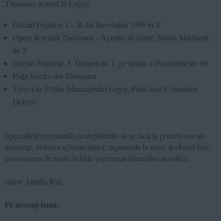
Timișoara și unul în Lugoj:
Oficiul Poștal nr.1 – B.dul Revoluției 1989 nr.2
Opera Română Timișoara – Agenția de bilete, Strada Mărășești,
nr. 2
Oficiul Poștal nr. 5, Ghișeul nr. 1, pe strada 1 Decembrie nr. 90
Piața Iosefin din Timișoara
Vizavi de Poliția Municipiului Lugoj, Piața Iosif Constantin
Drăgan
Specialiștii recomandă ca deplasările să se facă în primele ore ale
dimineții, evitarea aglomerațiilor, expunerile la soare și efortul fizic,
consumarea de multe lichide și evitarea băuturilor alcoolice.
editor Amalia Kui
Pe aceeași temă: