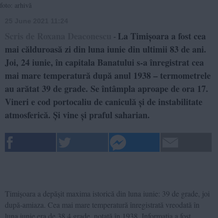
foto: arhivă
25 June 2021 11:24
Scris de Roxana Deaconescu
La Timișoara a fost cea
-
mai călduroasă zi din luna iunie din ultimii 83 de ani.
Joi, 24 iunie, în capitala Banatului s-a înregistrat cea
mai mare temperatură după anul 1938 – termometrele
au arătat 39 de grade. Se întâmpla aproape de ora 17.
Vineri e cod portocaliu de caniculă și de instabilitate
atmosferică. Și vine și praful saharian.
Timișoara a depășit maxima istorică din luna iunie: 39 de grade, joi
după-amiaza. Cea mai mare temperatură înregistrată vreodată în
luna iunie era de 38,4 grade, notată în 1938. Informația a fost