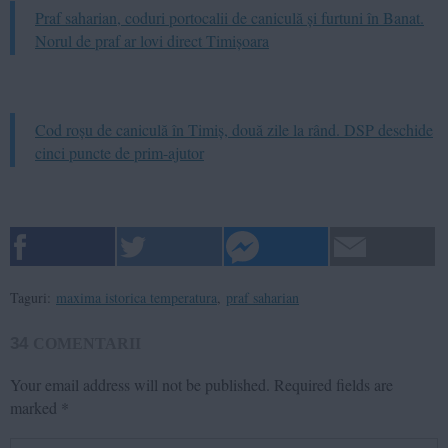
Praf saharian, coduri portocalii de caniculă și furtuni în Banat.
Norul de praf ar lovi direct Timișoara
Cod roșu de caniculă în Timiș, două zile la rând. DSP deschide
cinci puncte de prim-ajutor
Taguri:
maxima istorica temperatura
,
praf saharian
34
COMENTARII
Your email address will not be published.
Required fields are
marked
*