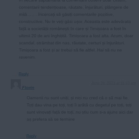
comentarii tendențioase, răutate, înjurături, plângere de
milă……. încercați să găsiți comentarile pozitive,
constructive. Nu le veți găsi ușor. Aceasta este adevărata
față a societății românești în care și Timișoara a fost în
ultimii 20 de ani înghițită. Timișoara a fost alta. Acum, doar
scandal, strâmbat din nas, răutate, certuri și înjurături.
Timișoara a fost și ar trebui să fie altfel. Hai să nu ne
revenim.
Reply
June 26, 2021 at 11:10 am
Florin
Oamenii nu sunt uniți, și nici nu cred că o să mai fie.
Toți dau vina pe toți, toți îi arătă cu degetul pe toți, toți
sunt vinovați față de toți, nu știu cum s-a ajuns aici dar
aș prefera să se termine
Reply