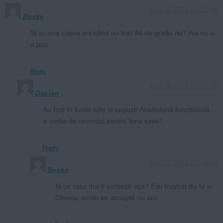
June 25, 2021 at 9:21 pm
Beske
Și acuma câțiva ani când au fost 46 de grade nu? Aia nu s-
a pus.
Reply
June 26, 2021 at 1:22 pm
Dacian
Au fost în lunile iulie și august! Analfabetă funcțională…
e vorba de recordul pentru luna iunie!
Reply
June 27, 2021 at 1:48 am
Beske
Și ce rasa ma-ti vorbești așa? Ești frustrat du-te in
Oltenia, acolo se acceptă nu aici.