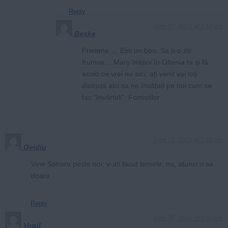
Reply
June 27, 2021 at 1:47 am
Beske
Prietene … Ești un bou. Sa ți-o zic
frumos… Marș înapoi în Oltenia ta și fă
acolo ce vrei nu aici, ați venit voi toți
distrușii aici sa ne învățați pe noi cum se
fac “învârteli”. Fomiștilor
June 25, 2021 at 2:40 pm
Ovidiu
Vine Sahara peste noi, v-ati facut temele, nu, atunci o sa
doara
Reply
June 25, 2021 at 3:07 pm
Virgil