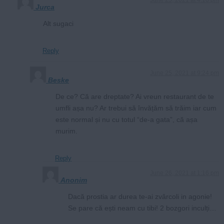
Jurca
Alt sugaci
Reply
June 25, 2021 at 9:24 pm
Beske
De ce? Că are dreptate? Ai vreun restaurant de te
umfli așa nu? Ar trebui să învățăm să trăim iar cum
este normal și nu cu totul “de-a gata”, că așa
murim.
Reply
June 26, 2021 at 1:16 pm
Anonim
Dacă prostia ar durea te-ai zvârcoli in agonie!
Se pare că ești neam cu tibi! 2 bozgori inculți…