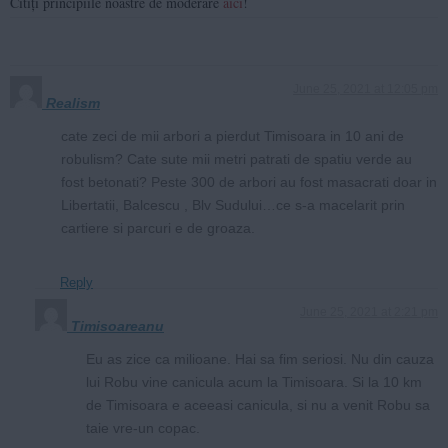
Citiți principiile noastre de moderare
aici
!
June 25, 2021 at 12:05 pm
Realism
cate zeci de mii arbori a pierdut Timisoara in 10 ani de
robulism? Cate sute mii metri patrati de spatiu verde au
fost betonati? Peste 300 de arbori au fost masacrati doar in
Libertatii, Balcescu , Blv Sudului…ce s-a macelarit prin
cartiere si parcuri e de groaza.
Reply
June 25, 2021 at 2:21 pm
Timisoareanu
Eu as zice ca milioane. Hai sa fim seriosi. Nu din cauza
lui Robu vine canicula acum la Timisoara. Si la 10 km
de Timisoara e aceeasi canicula, si nu a venit Robu sa
taie vre-un copac.