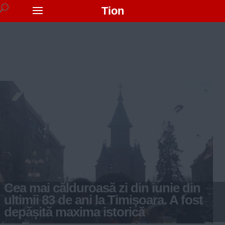
Tion
Cea mai călduroasă zi din iunie din
ultimii 83 de ani la Timișoara. A fost
depășită maxima istorică