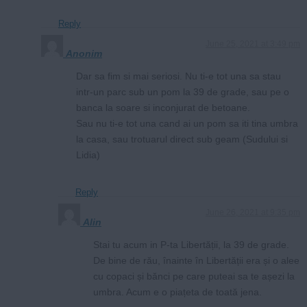
Reply
June 25, 2021 at 3:49 pm
Anonim
Dar sa fim si mai seriosi. Nu ti-e tot una sa stau
intr-un parc sub un pom la 39 de grade, sau pe o
banca la soare si inconjurat de betoane.
Sau nu ti-e tot una cand ai un pom sa iti tina umbra
la casa, sau trotuarul direct sub geam (Sudului si
Lidia)
Reply
June 26, 2021 at 9:35 pm
Alin
Stai tu acum in P-ta Libertății, la 39 de grade.
De bine de rău, înainte în Libertății era și o alee
cu copaci și bănci pe care puteai sa te așezi la
umbra. Acum e o piațeta de toată jena.