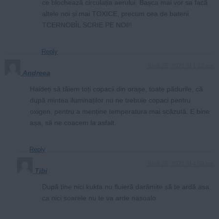
ce blochează circulația aerului. Bașca mai vor sa facă
altele noi și mai TOXICE, precum cea de baterii.
TCERNOBÎL SCRIE PE NOI!!
Reply
June 25, 2021 at 1:12 pm
Andreea
Haideți să tăiem toți copacii din orașe, toate pădurile, că
după mintea iluminaților nu ne trebuie copaci pentru
oxigen, pentru a menține temperatura mai scăzută. E bine
așa, să ne coacem la asfalt.
Reply
June 25, 2021 at 4:09 pm
Tibi
După tine nici kukta nu fluieră darămite să te ardă asa
ca nici soarele nu te va arde nasoalo