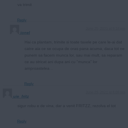
va trimit
Reply
June 25, 2021 at 6:18 pm
ionel
Hai ca plantam, trimite si toate taxele pe care le-ai dat
catre aia ce se ocupa de oras pana acuma, daca tot ne
punem sa facem munca lor, sau mai mult, sa reparam
ce au stricat ani dupa ani cu “munca” lor
amproastelea…
Reply
June 25, 2021 at 6:09 pm
uie_fritz
sigur robu e de vina, dar a venit FRITZZ, rezolva el tot
Reply