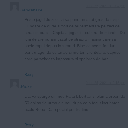
June 25, 2021 at 8:04 pm
Dandanace
Peste jegul de zi cu zi se pune un strat gros de nisip!
Duhoare de dude si flori de tei fermentate pe zeci de
strazi in oras… Capitala jegului – cultura de microbi! De
luni de zile nu am vazut pe strazi o masina care sa
spele rapul depus in straturi. Bine ca avem fonduri
pentru agende culturale si mofturi clientelare, capuse
care paraziteaza impostura si spalarea de bani…
Reply
June 25, 2021 at 8:15 pm
Moise
Da, va sparge din nou Piata Libertatii si planta arbori de
50 ani sa fie urma din nou dupa ce a facut incubator
acolo Robu. Dar special pentru tine.
Reply