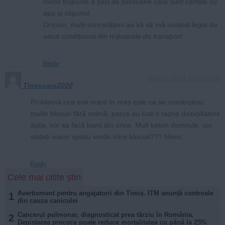
miros trupurile a zeci de persoane care sunt certate cu
apa și săpunul.
Oricum, mulți concetățeni au să să mă susțină legat de
aerul condiționat din mijloacele de transport.
Reply
June 27, 2021 at 12:26 am
Timisoara2020
Problema cea mai mare în oraș este ca se construiesc
multe blocuri fără noimă, parca au luat o razna dezvoltatorii
ăștia, vor sa facă banii din orice. Mult beton domnule, voi
vedeți vreun spațiu verde intre blocuri??? Nimic.
Reply
Cele mai citite știri
Avertisment pentru angajatorii din Timiș. ITM anunță controale
1
din cauza caniculei
Cancerul pulmonar, diagnosticat prea târziu în România.
2
Depistarea precoce poate reduce mortalitatea cu până la 25%