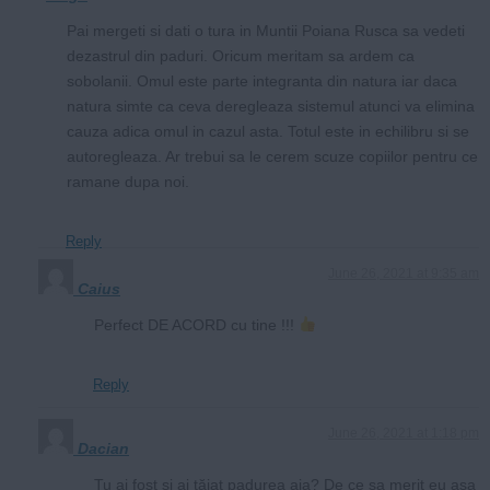
Pai mergeti si dati o tura in Muntii Poiana Rusca sa vedeti
dezastrul din paduri. Oricum meritam sa ardem ca
sobolanii. Omul este parte integranta din natura iar daca
natura simte ca ceva deregleaza sistemul atunci va elimina
cauza adica omul in cazul asta. Totul este in echilibru si se
autoregleaza. Ar trebui sa le cerem scuze copiilor pentru ce
ramane dupa noi.
Reply
June 26, 2021 at 9:35 am
Caius
Perfect DE ACORD cu tine !!!
Reply
June 26, 2021 at 1:18 pm
Dacian
Tu ai fost și ai tăiat padurea aia? De ce sa merit eu așa