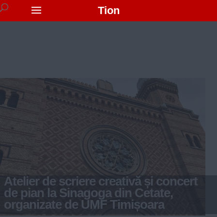
Tion
Atelier de scriere creativă și concert
de pian la Sinagoga din Cetate,
organizate de UMF Timișoara