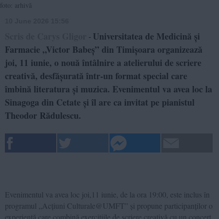
foto: arhivă
10 June 2026 15:56
Scris de Carys Gligor
Universitatea de Medicină și
-
Farmacie „Victor Babeș” din Timișoara organizează
joi, 11 iunie, o nouă întâlnire a atelierului de scriere
creativă, desfășurată într-un format special care
îmbină literatura și muzica. Evenimentul va avea loc la
Sinagoga din Cetate și îl are ca invitat pe pianistul
Theodor Rădulescu.
Evenimentul va avea loc joi,11 iunie, de la ora 19:00, este inclus în
programul „Acțiuni Culturale@UMFT” și propune participanților o
experiență care combină exercițiile de scriere creativă cu un concert