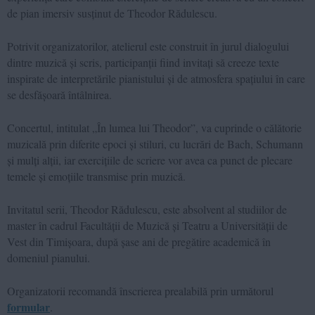
de pian imersiv susținut de Theodor Rădulescu.
Potrivit organizatorilor, atelierul este construit în jurul dialogului
dintre muzică și scris, participanții fiind invitați să creeze texte
inspirate de interpretările pianistului și de atmosfera spațiului în care
se desfășoară întâlnirea.
Concertul, intitulat „În lumea lui Theodor”, va cuprinde o călătorie
muzicală prin diferite epoci și stiluri, cu lucrări de Bach, Schumann
și mulți alții, iar exercițiile de scriere vor avea ca punct de plecare
temele și emoțiile transmise prin muzică.
Invitatul serii, Theodor Rădulescu, este absolvent al studiilor de
master în cadrul Facultății de Muzică și Teatru a Universității de
Vest din Timișoara, după șase ani de pregătire academică în
domeniul pianului.
Organizatorii recomandă înscrierea prealabilă prin următorul
formular
.