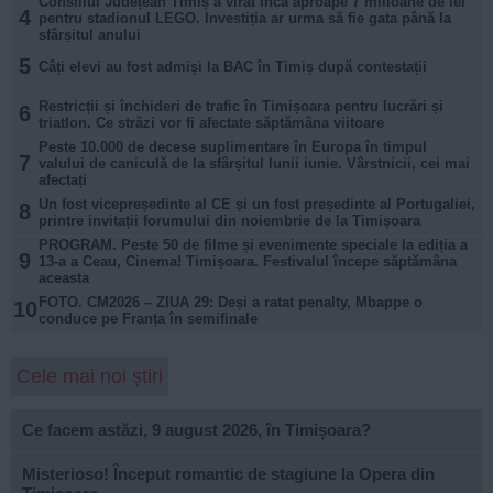
Consiliul Județean Timiș a virat încă aproape 7 milioane de lei
4
pentru stadionul LEGO. Investiția ar urma să fie gata până la
sfârșitul anului
5
Câți elevi au fost admiși la BAC în Timiș după contestații
Restricții și închideri de trafic în Timișoara pentru lucrări și
6
triatlon. Ce străzi vor fi afectate săptămâna viitoare
Peste 10.000 de decese suplimentare în Europa în timpul
7
valului de caniculă de la sfârșitul lunii iunie. Vârstnicii, cei mai
afectați
Un fost vicepreședinte al CE și un fost președinte al Portugaliei,
8
printre invitații forumului din noiembrie de la Timișoara
PROGRAM. Peste 50 de filme și evenimente speciale la ediția a
9
13-a a Ceau, Cinema! Timișoara. Festivalul începe săptămâna
aceasta
FOTO. CM2026 – ZIUA 29: Deși a ratat penalty, Mbappe o
10
conduce pe Franța în semifinale
Cele mai noi știri
Ce facem astăzi, 9 august 2026, în Timișoara?
Misterioso! Început romantic de stagiune la Opera din