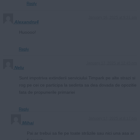
Reply
January 16, 2025 at 9:31 am
Alexandru4
Huoooo!
Reply
January 17, 2025 at 12:45 pm
Nelu
Sunt impotriva extinderii serviciului Timpark pe alte strazi si
rog pe cei ce participa la sedinta sa dea dovada de opozitie
fata de propunerile primariei
Reply
January 17, 2025 at 8:17 pm
Mihai
Pai ar trebui sa fie pe toate străzile sau nici una asa ar