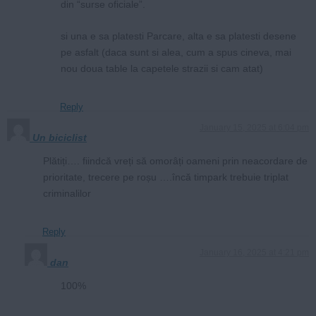
din “surse oficiale”.
si una e sa platesti Parcare, alta e sa platesti desene
pe asfalt (daca sunt si alea, cum a spus cineva, mai
nou doua table la capetele strazii si cam atat)
Reply
January 15, 2025 at 6:04 pm
Un biciclist
Plătiți…. fiindcă vreți să omorâți oameni prin neacordare de
prioritate, trecere pe roșu ….încă timpark trebuie triplat
criminalilor
Reply
January 16, 2025 at 4:21 pm
dan
100%