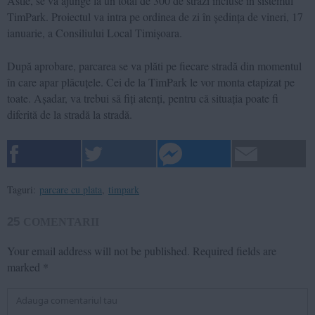
Astfe, se va ajunge la un total de 300 de străzi incluse în sistemul
TimPark. Proiectul va intra pe ordinea de zi în ședința de vineri, 17
ianuarie, a Consiliului Local Timișoara.
După aprobare, parcarea se va plăti pe fiecare stradă din momentul
în care apar plăcuțele. Cei de la TimPark le vor monta etapizat pe
toate. Așadar, va trebui să fiți atenți, pentru că situația poate fi
diferită de la stradă la stradă.
Taguri:
parcare cu plata
,
timpark
25
COMENTARII
Your email address will not be published.
Required fields are
marked
*