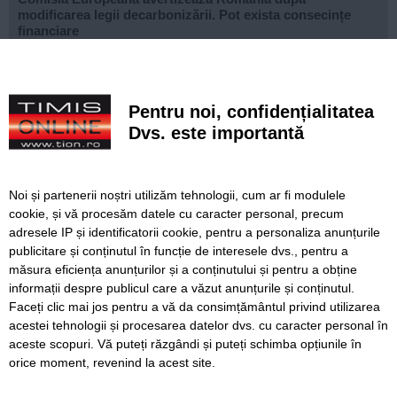
modificarea legii decarbonizării. Pot exista consecințe
financiare
După aproape patru ani de lucrări, proiectul de
modernizare a Școlii Gimnaziale din Dudeștii Noi a ajuns
la final
Pentru noi, confidențialitatea
Dvs. este importantă
Cu un ghiozdan donat, puteți ajuta un copil să înceapă
anul școlar cu tot ce are nevoie. Campania revine la
Timișoara
Noi și partenerii noștri utilizăm tehnologii, cum ar fi modulele
Avansează șantierul Pasajului Slavici–Polonă. Lațcău: „La
cookie, și vă procesăm datele cu caracter personal, precum
sfârșitul anului viitor vom circula pe podurile noi”
adresele IP și identificatorii cookie, pentru a personaliza anunțurile
publicitare și conținutul în funcție de interesele dvs., pentru a
VIDEO. Din toamnă, încă 324 de locuri de cazare pentru
studenții UVT. Două cămine noi sunt aproape gata
măsura eficiența anunțurilor și a conținutului și pentru a obține
informații despre publicul care a văzut anunțurile și conținutul.
Faceți clic mai jos pentru a vă da consimțământul privind utilizarea
acestei tehnologii și procesarea datelor dvs. cu caracter personal în
aceste scopuri. Vă puteți răzgândi și puteți schimba opțiunile în
SERVICII
Redactia
Folosinta Cookie-urilor
orice moment, revenind la acest site.
Termeni si conditii de utilizare