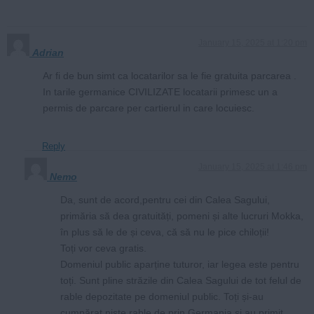
January 15, 2025 at 1:20 pm
Adrian
Ar fi de bun simt ca locatarilor sa le fie gratuita parcarea .
In tarile germanice CIVILIZATE locatarii primesc un a
permis de parcare per cartierul in care locuiesc.
Reply
January 15, 2025 at 1:46 pm
Nemo
Da, sunt de acord,pentru cei din Calea Sagului,
primăria să dea gratuități, pomeni și alte lucruri Mokka,
în plus să le de și ceva, că să nu le pice chiloții!
Toți vor ceva gratis.
Domeniul public aparține tuturor, iar legea este pentru
toți. Sunt pline străzile din Calea Sagului de tot felul de
rable depozitate pe domeniul public. Toți și-au
cumpărat niște rable de prin Germania și au primit