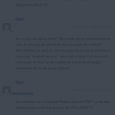
Asigurarea RCA !!!!!
Reply
January 15, 2025 at 2:06 pm
.
Iar nu vă mai ajung banii? Nici acele sume astronomice pe
care le încasați pe parcările alea scumpe din centru?
Mai rămâne să vină un userist jegos și să mai și declare cu
tupeu că “locatarii au vrut”, asa cum a făcut Latcau acum
câțiva ani, în timp ce pe casele de scară se strângeu
semnături să nu se pună timpark!
Reply
January 15, 2025 at 2:10 pm
Reactionaru
Nu credeam ca o Instituție Publică precum PMT sa fie asa
prietenoasă cu firmele private de ITP si RCA !!!!