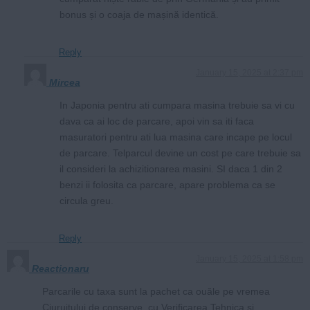
bonus și o coaja de mașină identică.
Reply
January 15, 2025 at 2:37 pm
Mircea
In Japonia pentru ati cumpara masina trebuie sa vi cu
dava ca ai loc de parcare, apoi vin sa iti faca
masuratori pentru ati lua masina care incape pe locul
de parcare. Telparcul devine un cost pe care trebuie sa
il consideri la achizitionarea masini. SI daca 1 din 2
benzi ii folosita ca parcare, apare problema ca se
circula greu.
Reply
January 15, 2025 at 1:58 pm
Reactionaru
Parcarile cu taxa sunt la pachet ca ouăle pe vremea
Ciuruitului de conserve, cu Verificarea Tehnica si