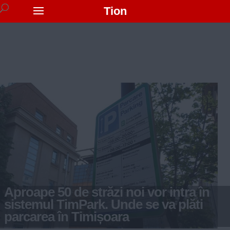
Tion
Aproape 50 de străzi noi vor intra în
sistemul TimPark. Unde se va plăti
parcarea în Timișoara