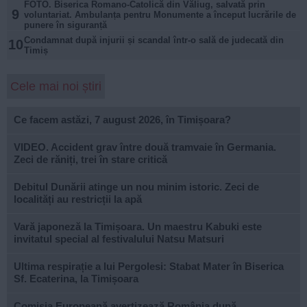
FOTO. Biserica Romano-Catolică din Văliug, salvată prin
9
voluntariat. Ambulanța pentru Monumente a început lucrările de
punere în siguranță
Condamnat după injurii și scandal într-o sală de judecată din
10
Timiș
Cele mai noi știri
Ce facem astăzi, 7 august 2026, în Timișoara?
VIDEO. Accident grav între două tramvaie în Germania.
Zeci de răniți, trei în stare critică
Debitul Dunării atinge un nou minim istoric. Zeci de
localități au restricții la apă
Vară japoneză la Timișoara. Un maestru Kabuki este
invitatul special al festivalului Natsu Matsuri
Ultima respirație a lui Pergolesi: Stabat Mater în Biserica
Sf. Ecaterina, la Timișoara
Comisia Europeană avertizează România după