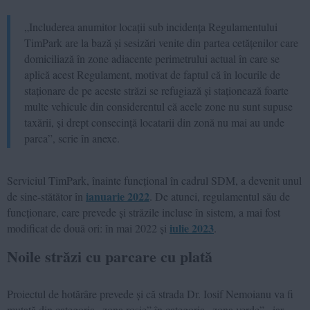
„Includerea anumitor locații sub incidența Regulamentului
TimPark are la bază și sesizări venite din partea cetățenilor care
domiciliază în zone adiacente perimetrului actual în care se
aplică acest Regulament, motivat de faptul că în locurile de
staționare de pe aceste străzi se refugiază și staționează foarte
multe vehicule din considerentul că acele zone nu sunt supuse
taxării, și drept consecință locatarii din zonă nu mai au unde
parca”, scrie în anexe.
Serviciul TimPark, înainte funcțional în cadrul SDM, a devenit unul
ianuarie 2022
de sine-stătător în
. De atunci, regulamentul său de
funcționare, care prevede și străzile incluse în sistem, a mai fost
iulie 2023
modificat de două ori: în mai 2022 și
.
Noile străzi cu parcare cu plată
Proiectul de hotărâre prevede și că strada Dr. Iosif Nemoianu va fi
mutată din categoria „zona roșie” în categoria „zona verde”., iar