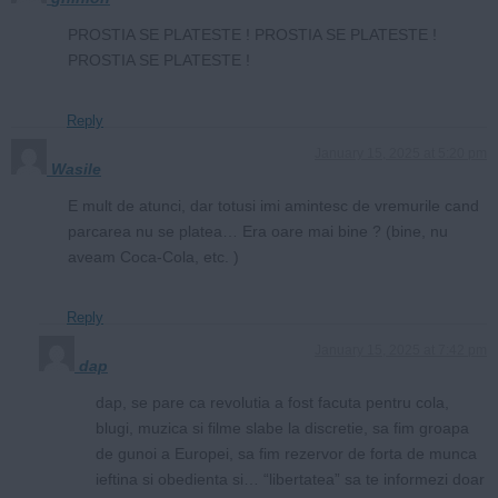
PROSTIA SE PLATESTE ! PROSTIA SE PLATESTE !
PROSTIA SE PLATESTE !
Reply
January 15, 2025 at 5:20 pm
Wasile
E mult de atunci, dar totusi imi amintesc de vremurile cand
parcarea nu se platea… Era oare mai bine ? (bine, nu
aveam Coca-Cola, etc. )
Reply
January 15, 2025 at 7:42 pm
dap
dap, se pare ca revolutia a fost facuta pentru cola,
blugi, muzica si filme slabe la discretie, sa fim groapa
de gunoi a Europei, sa fim rezervor de forta de munca
ieftina si obedienta si… “libertatea” sa te informezi doar