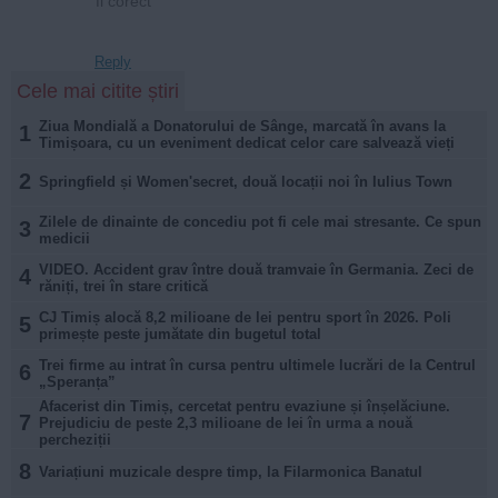
fi corect
Reply
Cele mai citite știri
Ziua Mondială a Donatorului de Sânge, marcată în avans la
1
Timișoara, cu un eveniment dedicat celor care salvează vieți
2
Springfield și Women'secret, două locații noi în Iulius Town
Zilele de dinainte de concediu pot fi cele mai stresante. Ce spun
3
medicii
VIDEO. Accident grav între două tramvaie în Germania. Zeci de
4
răniți, trei în stare critică
CJ Timiș alocă 8,2 milioane de lei pentru sport în 2026. Poli
5
primește peste jumătate din bugetul total
Trei firme au intrat în cursa pentru ultimele lucrări de la Centrul
6
„Speranța”
Afacerist din Timiș, cercetat pentru evaziune și înșelăciune.
7
Prejudiciu de peste 2,3 milioane de lei în urma a nouă
percheziții
8
Variațiuni muzicale despre timp, la Filarmonica Banatul