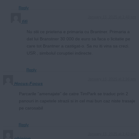
Reply
January 15, 2025 at 2:48 pm
fifi
Nu stii ce prietena e primaria cu Brantner. Primaria a
dat lui Branstner 30 000 de euro sa faca o licitatie pe
care tot Brantner a castigat-o. Sa nu iti vina sa crezi.
USR , simbolul coruptiei indirecte.
Reply
January 15, 2025 at 2:36 pm
Hocus-Focus
Parcarile “amenajate” de catre TimPark se traduc prin 2
panouri in capetele strazii si in cel mai bun caz niste trasaje
pe carosabil
Reply
January 15, 2025 at 2:43 pm
ghinion