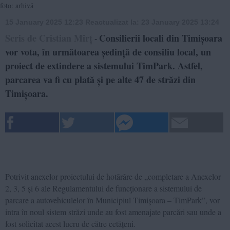
foto: arhivă
15 January 2025 12:23
Reactualizat la:
23 January 2025 13:24
Scris de Cristian Mîrț
Consilierii locali din Timișoara
-
vor vota, în următoarea ședință de consiliu local, un
proiect de extindere a sistemului TimPark. Astfel,
parcarea va fi cu plată și pe alte 47 de străzi din
Timișoara.
Potrivit anexelor proiectului de hotărâre de „completare a Anexelor
2, 3, 5 și 6 ale Regulamentului de funcţionare a sistemului de
parcare a autovehiculelor în Municipiul Timişoara – TimPark”, vor
intra în noul sistem străzi unde au fost amenajate parcări sau unde a
fost solicitat acest lucru de către cetățeni.