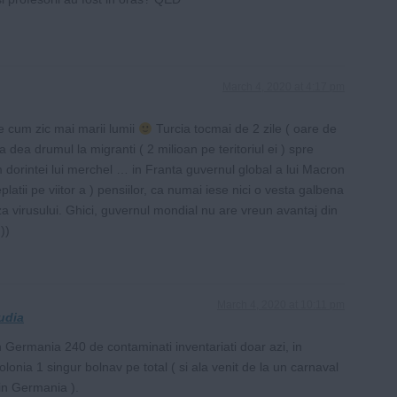
March 4, 2020 at 4:17 pm
le cum zic mai marii lumii
Turcia tocmai de 2 zile ( oare de
a dea drumul la migranti ( 2 milioan pe teritoriul ei ) spre
dorintei lui merchel … in Franta guvernul global a lui Macron
latii pe viitor a ) pensiilor, ca numai iese nici o vesta galbena
za virusului. Ghici, guvernul mondial nu are vreun avantaj din
))
March 4, 2020 at 10:11 pm
udia
n Germania 240 de contaminati inventariati doar azi, in
olonia 1 singur bolnav pe total ( si ala venit de la un carnaval
in Germania ).