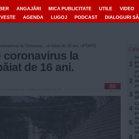
IBER
ANGAJĂRI
MICA PUBLICITATE
UTILE
VIDEO
OVESTE
AGENDA
LUGOJ
PODCAST
DIALOGURI S
 coronavirus la Timișoara - un băiat de 16 ani. UPDATE
Cele
e coronavirus la
Im
pu
1
ăiat de 16 ani.
An
pr
Li
2
de
86
pr
Reactualizat la:
4 March 2020 15:37
Comentarii
Al
3
gă
Ca
4
Oa
pr
Av
5
Te
ca
50
6
Co