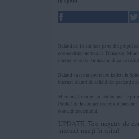
în spital
Băiatul de 16 ani face parte din grupul ce
coronavirus internate la Timișoara. Minoru
internat marți la Timișoara, după ce rezulta
Băiatul va fi transportat cu izoleta la Spi
internat, alături de ceilalți doi pacienți cu
Miercuri, 4 martie, au fost lucrate 19 prob
Publică de la contacții celor doi pacienți:
contacții pacientului.
UPDATE. Test negativ de coro
internat marți în spital