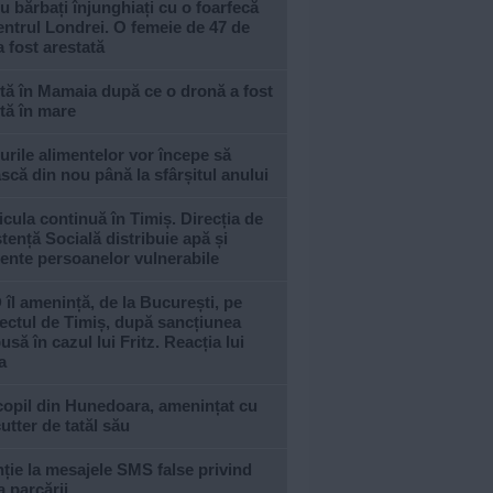
u bărbați înjunghiați cu o foarfecă
entrul Londrei. O femeie de 47 de
a fost arestată
tă în Mamaia după ce o dronă a fost
tă în mare
urile alimentelor vor începe să
scă din nou până la sfârșitul anului
cula continuă în Timiș. Direcția de
tență Socială distribuie apă și
ente persoanelor vulnerabile
îl amenință, de la București, pe
ectul de Timiș, după sancțiunea
usă în cazul lui Fritz. Reacția lui
a
copil din Hunedoara, amenințat cu
utter de tatăl său
ție la mesajele SMS false privind
a parcării