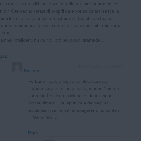
ezultatul: polonezii blocheaza intrarile terestre pentru cei ce
in din Germania; cetatenii proprii care vor sa calatoreasca la
emti li se da sa semneze un act privind faptul ca o fac pe
roprie raspundere in caz in care nu li se va permite reintrarea
n tara.
amnei inteligenti nu ca noi, pro ieuropeni gramada…
eply
March 5, 2020 at 2:34 am
Razvan
Pe bune , care e logica sa blochezi doar
intrarile terestre si nu pe cele aeriene? eu am
zburat in Polonia din Munchen luni si nu m-a
blocat nimeni….nu spun ca e de neglijat
epidemia insa hai sa nu exageram, nu suntem
in World War Z.
Reply