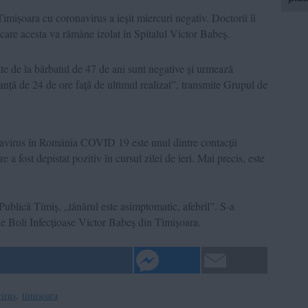
Timișoara cu coronavirus a ieșit miercuri negativ. Doctorii îi
n care acesta va rămâne izolat în Spitalul Victor Babeș.
ate de la bărbatul de 47 de ani sunt negative și urmează
anță de 24 de ore față de ultimul realizat”, transmite
Grupul de
onavirus în România COVID 19 este unul dintre contacții
 a fost depistat pozitiv în cursul zilei de ieri. Mai precis, este
 Publică
Timiș, „tânărul este asimptomatic, afebril”. S-a
l de Boli Infecțioase Victor Babeș din Timișoara.
irus
,
timisoara