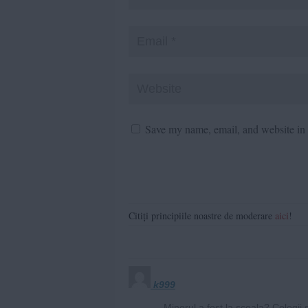
Save my name, email, and website in t
Citiți principiile noastre de moderare
aici
!
k999
Minorul a fost la scoala? Colegii 