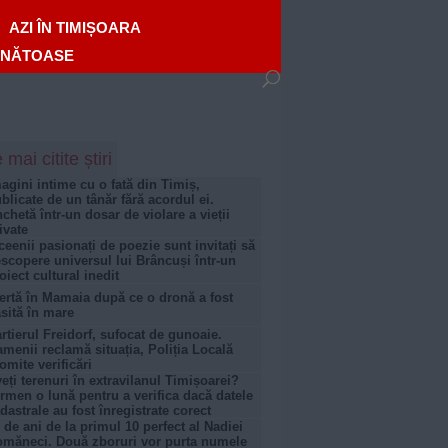
AZI ÎN TIMIȘOARA
ĂNĂTOASE
 mai citite știri
agini intime cu o fată din Timiș,
blicate de un tânăr fără acordul ei.
chetă într-un dosar de violare a vieții
ivate
ceenii pasionați de poezie sunt invitați să
scopere universul lui Brâncuși într-un
oiect cultural inedit
ertă în Mamaia după ce o dronă a fost
sită în mare
rtierul Freidorf, sufocat de gunoaie.
menii reclamă situația, Poliția Locală
omite verificări
eți terenuri în extravilanul Timișoarei?
rmen o lună pentru a verifica dacă datele
dastrale au fost înregistrate corect
 de ani de la primul 10 perfect al Nadiei
măneci. Două zboruri vor purta numele