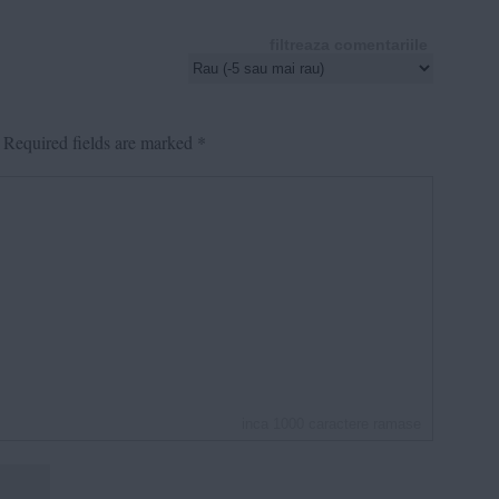
filtreaza comentariile
Required fields are marked
*
inca
1000
caractere ramase