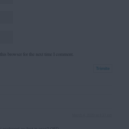
his browser for the next time I comment.
March 4, 2020 at 3:17 pm
si profesorii au fost in oras? QED