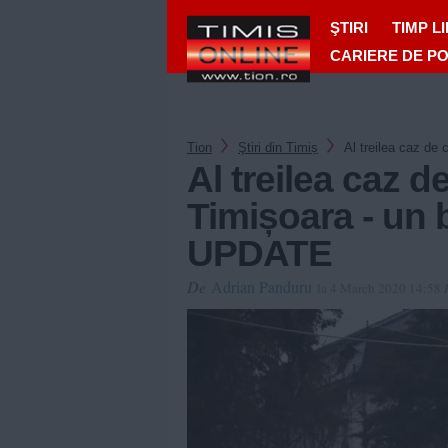
ŞTIRI
TIMP L
CARIERE DE P
Tion
Ştiri din Timiș
Al treilea caz de
Al treilea caz d
Timișoara - un b
UPDATE
De
Adrian Panduru
la 4 March 2020 14:58