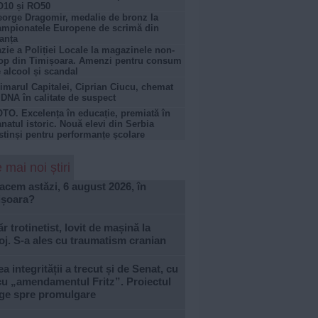
O10 și RO50
orge Dragomir, medalie de bronz la
mpionatele Europene de scrimă din
anța
zie a Poliției Locale la magazinele non-
op din Timișoara. Amenzi pentru consum
 alcool și scandal
imarul Capitalei, Ciprian Ciucu, chemat
 DNA în calitate de suspect
TO. Excelența în educație, premiată în
natul istoric. Nouă elevi din Serbia
stinși pentru performanțe școlare
 mai noi știri
acem astăzi, 6 august 2026, în
ișoara?
r trotinetist, lovit de mașină la
j. S-a ales cu traumatism cranian
a integrității a trecut și de Senat, cu
cu „amendamentul Fritz”. Proiectul
ge spre promulgare