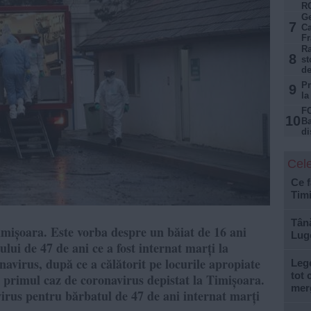
R
Ge
7
Ca
Fr
Ra
8
st
de
Pr
9
la
FO
10
Ba
di
Cele
Ce f
Tim
Tână
Timișoara. Este vorba despre un băiat de 16 ani
Lugo
ului de 47 de ani ce a fost internat marți la
avirus, după ce a călătorit pe locurile apropiate
Lege
tot 
– primul caz de coronavirus depistat la Timișoara.
mer
rus pentru bărbatul de 47 de ani internat marți