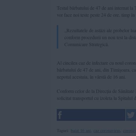
Testul bărbatului de 47 de ani internat la 
vor face noi teste peste 24 de ore, timp î
„
R
ezultatele de astăzi ale probelor lu
conform procedurii un nou test la dist
Comunicare Strategică.
A
l cincilea caz de infectare cu noul cor
bărbatului de 47 de ani, din Timișoara, care
nepotul acestuia, în vârstă de 16 ani.
Conform
c
elor de la Direcția de Sănătate
solicitat transportul cu izoleta la Spitalu
Taguri:
baiat 16 ani
,
caz coronavirus
,
coronav