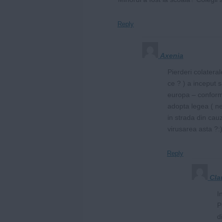
Reply
Axenia
Pierderi colatera
ce ? ) a inceput s
europa – conform 
adopta legea ( nep
in strada din cau
virusarea asta ?:)
Reply
Cla
I
P
d