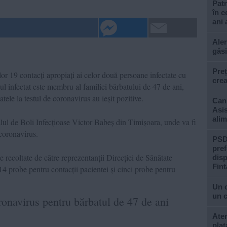
Patr
în c
ani 
Aler
găsi
Preț
lor 19 contacți apropiați ai celor două persoane infectate cu
crea
l infectat este membru al familiei bărbatului de 47 de ani,
tele la testul de coronavirus au ieșit pozitive.
Cani
Asis
alim
talul de Boli Infecțioase Victor Babeș din Timișoara, unde va fi
 coronavirus.
PSD 
pref
e recoltate de către reprezentanții Direcției de Sănătate
disp
Fint
 14 probe pentru contacții pacientei și cinci probe pentru
Un 
un c
navirus pentru bărbatul de 47 de ani
Aten
plat