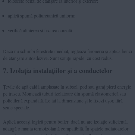
folosește benzi de etanșare la interior și exterior;
aplică spumă poliuretanică uniform;
verifică alinierea și fixarea corectă.
Dacă nu schimbi ferestrele imediat, reglează feroneria și aplică benzi
de etanșare autoadezive. Sunt soluții rapide, cu cost redus.
7. Izolația instalațiilor și a conductelor
Țevile de apă caldă amplasate în subsol, pod sau garaj pierd energie
pe traseu. Montează tuburi izolatoare din spumă elastomerică sau
polietilenă expandată. Le tai la dimensiune și le fixezi ușor, fără
scule speciale.
Aplică aceeași logică pentru boiler: dacă nu are izolație suficientă,
adaugă o manta termoizolantă compatibilă. În spatele radiatoarelor