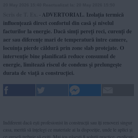
20 May 2026 15:40
Reactualizat la:
20 May 2026 15:50
Scris de T. Ex.
ADVERTORIAL. Izolația termică
-
influențează direct confortul din casă și nivelul
facturilor la energie. Dacă simți pereți reci, curenți de
aer sau diferențe mari de temperatură între camere,
locuința pierde căldură prin zone slab protejate. O
intervenție bine planificată reduce consumul de
energie, limitează riscul de condens și prelungește
durata de viață a construcției.
Indiferent dacă ești profesionist în construcții sau îți renovezi singur
casa, merită să înțelegi ce materiale ai la dispoziție, unde le aplici și
ce greșeli trebuie să eviți. Mai jos găsești 8 soluții practice, explicate