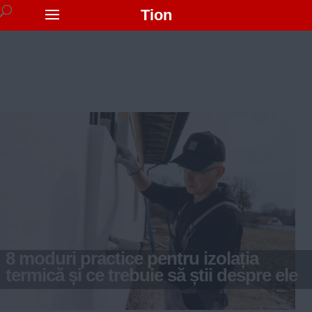
Tion
8 moduri practice pentru izolația
termică și ce trebuie să știi despre ele