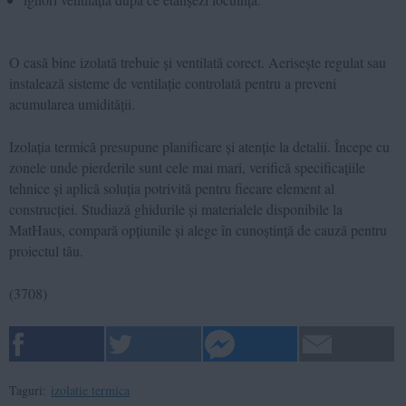
O casă bine izolată trebuie și ventilată corect. Aerisește regulat sau
instalează sisteme de ventilație controlată pentru a preveni
acumularea umidității.
Izolația termică presupune planificare și atenție la detalii. Începe cu
zonele unde pierderile sunt cele mai mari, verifică specificațiile
tehnice și aplică soluția potrivită pentru fiecare element al
construcției. Studiază ghidurile și materialele disponibile la
MatHaus, compară opțiunile și alege în cunoștință de cauză pentru
proiectul tău.
(
3708
)
Taguri:
izolatie termica