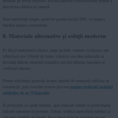
montate pe pereți exteriori, fixează panouri reflectorizante pentru a
direcționa căldura în cameră.
Sunt intervenții simple, potrivite pentru lucrări DIY, cu impact
imediat asupra consumului.
8. Materiale alternative și soluții moderne
Pe lângă materialele clasice, piața include variante ecologice sau
tehnologii noi. Fibrele de lemn, celuloza sau lâna minerală cu
densități diferite răspund cerințelor privind difuzia vaporilor și
confortul interior.
Pentru informații generale despre tipurile de materiale utilizate în
pagina dedicată izolației
construcții, poți consulta resurse precum
clădirilor de pe Wikipedia
.
În proiectele cu spații limitate, apar panouri subțiri cu performanțe
ridicate raportate la grosime. Totuși, verifică atent fișele tehnice și
valoarea lambda declarată. Nu te baza doar pe grosime sau pe