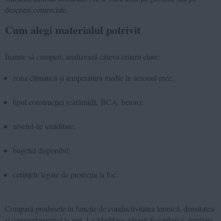
descrieri comerciale.
Cum alegi materialul potrivit
Înainte să cumperi, analizează câteva criterii clare:
zona climatică și temperatura medie în sezonul rece;
tipul construcției (cărămidă, BCA, beton);
nivelul de umiditate;
bugetul disponibil;
cerințele legate de protecția la foc.
Compară produsele în funcție de conductivitatea termică, densitatea
și comportamentul la apă. La MatHaus găsești fișe tehnice detaliate