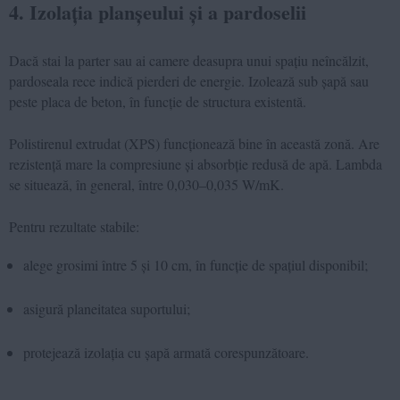
4. Izolația planșeului și a pardoselii
Dacă stai la parter sau ai camere deasupra unui spațiu neîncălzit,
pardoseala rece indică pierderi de energie. Izolează sub șapă sau
peste placa de beton, în funcție de structura existentă.
Polistirenul extrudat (XPS) funcționează bine în această zonă. Are
rezistență mare la compresiune și absorbție redusă de apă. Lambda
se situează, în general, între 0,030–0,035 W/mK.
Pentru rezultate stabile:
alege grosimi între 5 și 10 cm, în funcție de spațiul disponibil;
asigură planeitatea suportului;
protejează izolația cu șapă armată corespunzătoare.