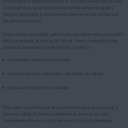
Prin acoperiș se poate pierde până la 30% din căldura unei locuințe.
Aerul cald urcă, iar un pod neizolat permite disiparea rapidă a
energiei. Intervenția în această zonă aduce economii vizibile încă
din primul sezon rece.
Pentru poduri nelocuibile, aplică vată minerală în rulou sau în plăci
direct pe planșeu, în strat de 20–30 cm. Pentru mansarde locuite,
montează izolația între și sub căpriori. Ai grijă la:
continuitatea stratului termoizolant;
montarea unei folii anticondens sau bariere de vapori;
păstrarea ventilației sub învelitoare.
Poți realiza această lucrare în regim propriu dacă ai acces ușor și
structură stabilă. Folosește echipament de protecție și evită
comprimarea excesivă a vatei, deoarece îi reduci performanța.