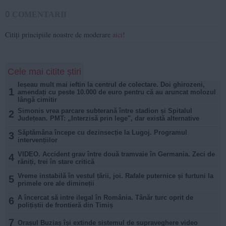
0
COMENTARII
Citiți principiile noastre de moderare
aici
!
Cele mai citite știri
Ieșeau mult mai ieftin la centrul de colectare. Doi ghirozeni,
1
amendați cu peste 10.000 de euro pentru că au aruncat molozul
lângă cimitir
Simonis vrea parcare subterană între stadion și Spitalul
2
Județean. PMT: „Interzisă prin lege", dar există alternative
Săptămâna începe cu dezinsecție la Lugoj. Programul
3
intervențiilor
VIDEO. Accident grav între două tramvaie în Germania. Zeci de
4
răniți, trei în stare critică
Vreme instabilă în vestul țării, joi. Rafale puternice și furtuni la
5
primele ore ale dimineții
A încercat să intre ilegal în România. Tânăr turc oprit de
6
polițiștii de frontieră din Timiș
7
Orașul Buziaș își extinde sistemul de supraveghere video