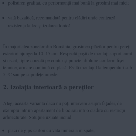
polistiren grafitat, cu performanță mai bună la grosimi mai mici;
vată bazaltică, recomandată pentru clădiri unde contează
rezistența la foc și izolarea fonică.
În majoritatea zonelor din România, grosimea plăcilor pentru pereți
exteriori ajunge la 10–15 cm. Respectă pașii de montaj: suport curat
și uscat, lipire corectă pe contur și puncte, dibluire conform fișei
tehnice, armare continuă cu plasă. Evită montajul la temperaturi sub
5 °C sau pe suprafețe umede.
2. Izolația interioară a pereților
Alegi această variantă dacă nu poți interveni asupra fațadei, de
exemplu într-un apartament de bloc sau într-o clădire cu restricții
arhitecturale. Soluțiile uzuale includ:
plăci de gips-carton cu vată minerală în spate;