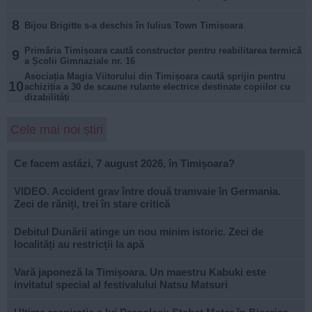
8
Bijou Brigitte s-a deschis în Iulius Town Timișoara
Primăria Timișoara caută constructor pentru reabilitarea termică
9
a Școlii Gimnaziale nr. 16
Asociația Magia Viitorului din Timișoara caută sprijin pentru
10
achiziția a 30 de scaune rulante electrice destinate copiilor cu
dizabilități
Cele mai noi știri
Ce facem astăzi, 7 august 2026, în Timișoara?
VIDEO. Accident grav între două tramvaie în Germania.
Zeci de răniți, trei în stare critică
Debitul Dunării atinge un nou minim istoric. Zeci de
localități au restricții la apă
Vară japoneză la Timișoara. Un maestru Kabuki este
invitatul special al festivalului Natsu Matsuri