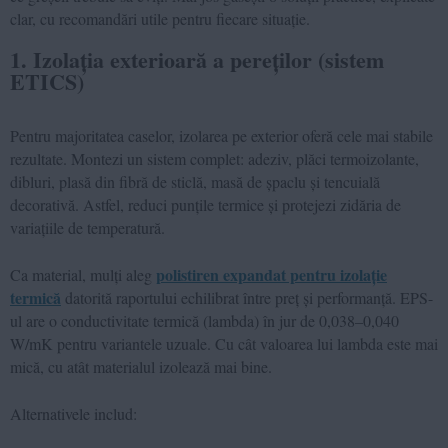
clar, cu recomandări utile pentru fiecare situație.
1. Izolația exterioară a pereților (sistem
ETICS)
Pentru majoritatea caselor, izolarea pe exterior oferă cele mai stabile
rezultate. Montezi un sistem complet: adeziv, plăci termoizolante,
dibluri, plasă din fibră de sticlă, masă de șpaclu și tencuială
decorativă. Astfel, reduci punțile termice și protejezi zidăria de
variațiile de temperatură.
polistiren expandat pentru izolație
Ca material, mulți aleg
termică
datorită raportului echilibrat între preț și performanță. EPS-
ul are o conductivitate termică (lambda) în jur de 0,038–0,040
W/mK pentru variantele uzuale. Cu cât valoarea lui lambda este mai
mică, cu atât materialul izolează mai bine.
Alternativele includ: