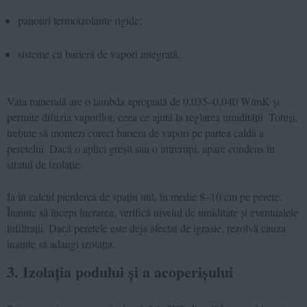
panouri termoizolante rigide;
sisteme cu barieră de vapori integrată.
Vata minerală are o lambda apropiată de 0,035–0,040 W/mK și
permite difuzia vaporilor, ceea ce ajută la reglarea umidității. Totuși,
trebuie să montezi corect bariera de vapori pe partea caldă a
peretelui. Dacă o aplici greșit sau o întrerupi, apare condens în
stratul de izolație.
Ia în calcul pierderea de spațiu util, în medie 8–10 cm pe perete.
Înainte să începi lucrarea, verifică nivelul de umiditate și eventualele
infiltrații. Dacă peretele este deja afectat de igrasie, rezolvă cauza
înainte să adaugi izolația.
3. Izolația podului și a acoperișului