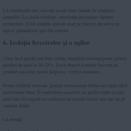
La construcțiile noi, execută aceste etape înainte de umplerea
șanțurilor. La casele existente, intervenția presupune săpături
perimetrale. Evită soluțiile aplicate doar pe interior, deoarece nu
opresc pătrunderea apei din exterior.
6. Izolația ferestrelor și a ușilor
Chiar dacă pereții sunt bine izolați, tâmplăria neetanșă poate genera
pierderi de până la 20–25%. Dacă observi condens frecvent pe
geamuri sau simți curent lângă toc, verifică etanșarea.
Pentru clădirile renovate, geamul termoizolant dublu sau triplu oferă
performanțe bune. În majoritatea cazurilor, un pachet triplu cu gaz
inert între foi asigură un coeficient de transfer termic mai mic decât
varianta dublă.
La montaj: