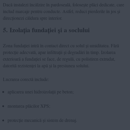
Dacă instalezi încălzire în pardoseală, folosește plăci dedicate, care
includ marcaje pentru conducte. Astfel, reduci pierderile în jos și
direcționezi căldura spre interior.
5. Izolația fundației și a soclului
Zona fundației intră în contact direct cu solul și umiditatea. Fără
protecție adecvată, apar infiltrații și degradări în timp. Izolarea
exterioară a fundației se face, de regulă, cu polistiren extrudat,
datorită rezistenței la apă și la presiunea solului.
Lucrarea corectă include:
aplicarea unei hidroizolații pe beton;
montarea plăcilor XPS;
protecție mecanică și sistem de drenaj.