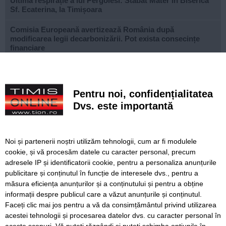
Ultima respirație a lui Pergolesi: Stabat Mater în Biserica
Sf. Ecaterina, la Timișoara
Comisia Europeană avertizează România după
modificarea legii decarbonizării. Pot exista consecințe
financiare
După aproape patru ani de lucrări, proiectul de
modernizare a Școlii Gimnaziale din Dudeștii Noi a ajuns
la final
Pentru noi, confidențialitatea
Dvs. este importantă
Cu un ghiozdan donat, puteți ajuta un copil să înceapă
anul școlar cu tot ce are nevoie. Campania revine la
Timișoara
Noi și partenerii noștri utilizăm tehnologii, cum ar fi modulele
Avansează șantierul Pasajului Slavici–Polonă. Lațcău: „La
cookie, și vă procesăm datele cu caracter personal, precum
sfârșitul anului viitor vom circula pe podurile noi”
adresele IP și identificatorii cookie, pentru a personaliza anunțurile
publicitare și conținutul în funcție de interesele dvs., pentru a
VIDEO. Din toamnă, încă 324 de locuri de cazare pentru
studenții UVT. Două cămine noi sunt aproape gata
măsura eficiența anunțurilor și a conținutului și pentru a obține
informații despre publicul care a văzut anunțurile și conținutul.
Faceți clic mai jos pentru a vă da consimțământul privind utilizarea
acestei tehnologii și procesarea datelor dvs. cu caracter personal în