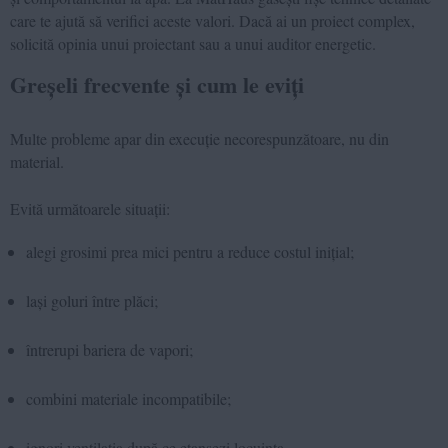
care te ajută să verifici aceste valori. Dacă ai un proiect complex,
solicită opinia unui proiectant sau a unui auditor energetic.
Greșeli frecvente și cum le eviți
Multe probleme apar din execuție necorespunzătoare, nu din
material.
Evită următoarele situații:
alegi grosimi prea mici pentru a reduce costul inițial;
lași goluri între plăci;
întrerupi bariera de vapori;
combini materiale incompatibile;
ignori ventilația după ce etanșezi locuința.