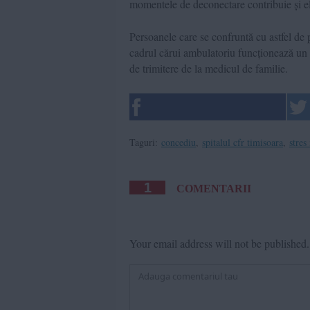
momentele de deconectare contribuie și ele
Persoanele care se confruntă cu astfel de
cadrul cărui ambulatoriu funcționează un c
de trimitere de la medicul de familie.
Taguri:
concediu
,
spitalul cfr timisoara
,
stres
1
COMENTARII
Your email address will not be published.