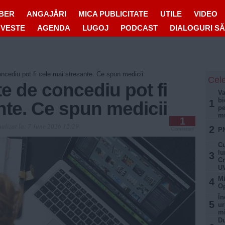
IBER
ANGAJĂRI
MICA PUBLICITATE
UTILE
VIDEO
OVESTE
AGENDA
LUGOJ
PODCAST
DIALOGURI S
oncediu pot fi cele mai stresante. Ce spun medicii
Cele
te de concediu pot fi
Va
bi
1
nte. Ce spun medicii
pe
mu
1
alizat la:
7 June 2026 12:29
2
PN
Comentarii
Cu
lu
3
Cr
U
Mi
4
Op
În
5
ur
mi
Du