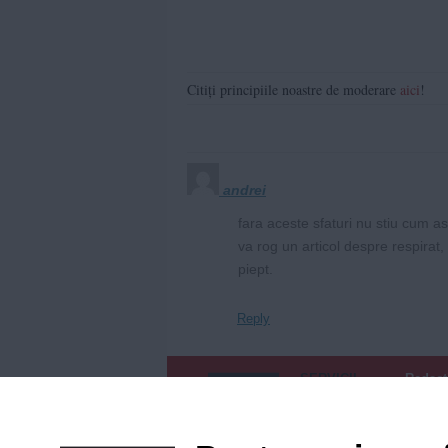
Citiți principiile noastre de moderare
aici
!
andrei
fara aceste sfaturi nu stiu cum a
va rog un articol despre respirat,
piept.
Reply
SERVICII
Redact