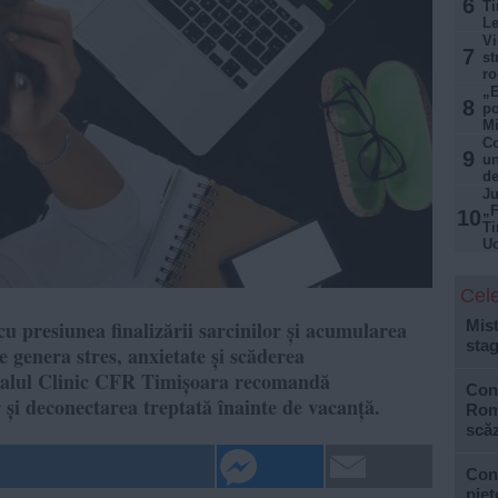
6
Ti
Le
Vi
7
st
r
„E
8
po
Mi
Co
9
un
de
Ju
„F
10
Ti
Uc
Cele
u presiunea finalizării sarcinilor și acumularea
Mist
stag
e genera stres, anxietate și scăderea
italul Clinic CFR Timișoara recomandă
Cons
or și deconectarea treptată înainte de vacanță.
Roma
scăz
Con
piet