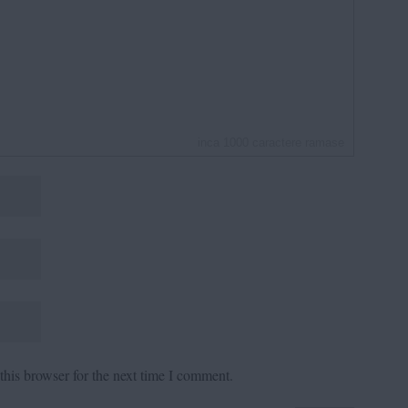
inca
1000
caractere ramase
his browser for the next time I comment.