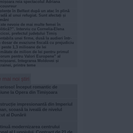
mișoara reia spectacolul Adriana
couvreur
olențe în Belfast după un atac în plină
radă al unui refugiat. Sunt afectați și
omâni
ste nevoie de mai multe femei în
litică?”. Interviu cu Cornelia-Elena
cicoi, prefectul județului Timiș
ntabila unei firme, dusă la audieri într-
 dosar de evaziune fiscală cu prejudiciu
 peste 1,3 milioane de lei
mătate de milion de lei pentru primul
orum pentru Valori Europene” al
mișoarei. Integrarea Moldovei și
rainei, printre teme
 mai noi știri
erioso! Început romantic de
iune la Opera din Timișoara
trucție impresionantă din Imperiul
n, scoasă la iveală de nivelul
ut al Dunării
tinuă modernizarea centrului
onal al Lugojului. Contract de 21 de