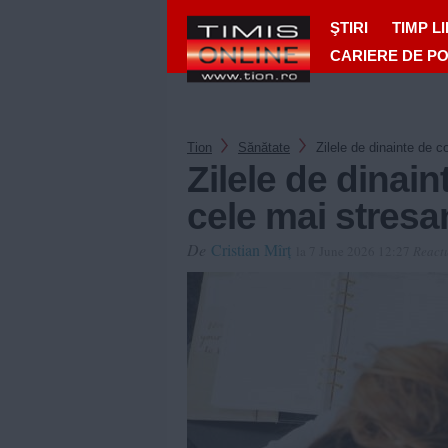
ŞTIRI
TIMP L
CARIERE DE P
Tion
Sănătate
Zilele de dinainte de c
Zilele de dinain
cele mai stresa
De
Cristian Mîrț
la 7 June 2026 12:27
Reactu