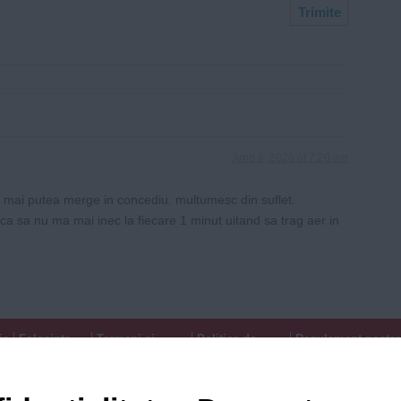
June 8, 2026 at 7:20 am
s mai putea merge in concediu. multumesc din suflet.
 ca sa nu ma mai inec la fiecare 1 minut uitand sa trag aer in
ia
Folosinta
Termeni si
Politica de
Regulament postar
Cookie-
conditii de
confidentialitate
moderare comentar
urilor
utilizare