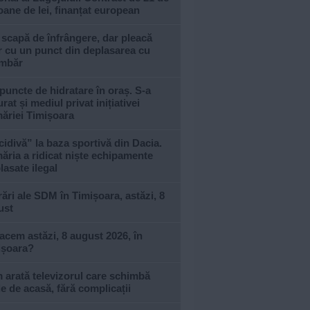
oane de lei, finanțat european
 scapă de înfrângere, dar pleacă
 cu un punct din deplasarea cu
imbăr
puncte de hidratare în oraș. S-a
urat și mediul privat inițiativei
ăriei Timișoara
idivă” la baza sportivă din Dacia.
ăria a ridicat niște echipamente
asate ilegal
ări ale SDM în Timișoara, astăzi, 8
ust
acem astăzi, 8 august 2026, în
ișoara?
arată televizorul care schimbă
le de acasă, fără complicații