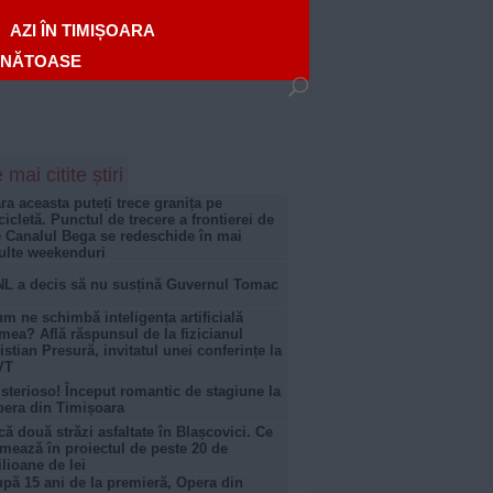
AZI ÎN TIMIȘOARA
ĂNĂTOASE
 mai citite știri
ra aceasta puteți trece granița pe
cicletă. Punctul de trecere a frontierei de
 Canalul Bega se redeschide în mai
lte weekenduri
L a decis să nu susțină Guvernul Tomac
m ne schimbă inteligența artificială
mea? Află răspunsul de la fizicianul
istian Presură, invitatul unei conferințe la
VT
sterioso! Început romantic de stagiune la
era din Timișoara
că două străzi asfaltate în Blașcovici. Ce
mează în proiectul de peste 20 de
lioane de lei
pă 15 ani de la premieră, Opera din