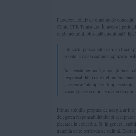
Paradoxal, zilele de dinainte de concediu p
Clinic CFR Timișoara. În această perioadă
randamentului, oboseală emoțională, lipsă d
„În cazul persoanelor care au trecut p
scoate la iveală semnele epuizării psi
În această perioadă, angajații încearc
responsabilități care trebuie încheiate 
acestea se întâmplă în timp ce atenția 
vacanță, ceea ce poate afecta temporar
Printre soluțiile propuse de aceștia ar fi o 
delegarea responsabilităților și acceptarea
plecarea în concediu. Și, în general, stabi
tranziția către perioada de odihnă. Exerciți