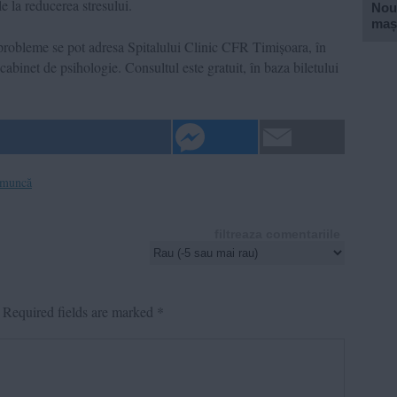
 la reducerea stresului.
Nouă
mași
 probleme se pot adresa Spitalului Clinic CFR Timișoara, în
abinet de psihologie. Consultul este gratuit, în baza biletului
 muncă
filtreaza comentariile
Required fields are marked
*