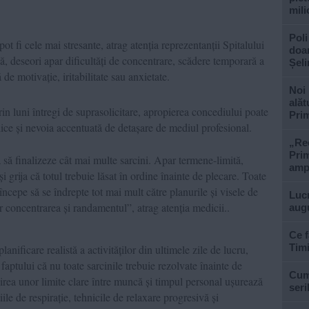
mili
Poli
ot fi cele mai stresante, atrag atenția reprezentanții Spitalului
doar
, deseori apar dificultăți de concentrare, scădere temporară a
Șel
e motivație, iritabilitate sau anxietate.
Noi 
alăt
rin luni întregi de suprasolicitare, apropierea concediului poate
Prim
hice și nevoia accentuată de detașare de mediul profesional.
„Rec
Prim
ă să finalizeze cât mai multe sarcini. Apar termene-limită,
ampl
și grija că totul trebuie lăsat în ordine înainte de plecare. Toate
începe să se îndrepte tot mai mult către planurile și visele de
Lucr
 concentrarea și randamentul”, atrag atenția medicii..
aug
Ce f
Tim
planificare realistă a activităților din ultimele zile de lucru,
 faptului că nu toate sarcinile trebuie rezolvate înainte de
Cum 
lirea unor limite clare între muncă și timpul personal ușurează
seri
ile de respirație, tehnicile de relaxare progresivă și