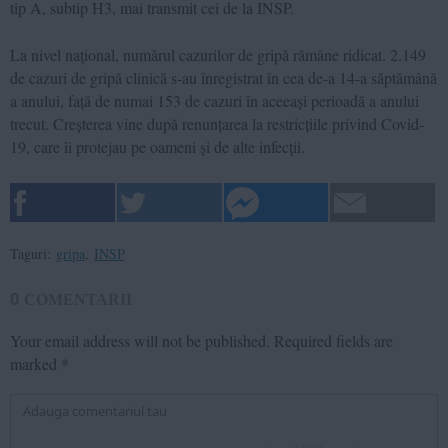
tip A, subtip H3, mai transmit cei de la INSP.
La nivel național, numărul cazurilor de gripă rămâne ridicat. 2.149
de cazuri de gripă clinică s-au înregistrat în cea de-a 14-a săptămână
a anului, față de numai 153 de cazuri în aceeași perioadă a anului
trecut. Creșterea vine după renunțarea la restricțiile privind Covid-
19, care îi protejau pe oameni și de alte infecții.
Taguri:
gripa
,
INSP
0
COMENTARII
Your email address will not be published.
Required fields are
marked
*