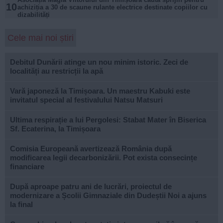
10
achiziția a 30 de scaune rulante electrice destinate copiilor cu
dizabilități
Cele mai noi știri
Debitul Dunării atinge un nou minim istoric. Zeci de
localități au restricții la apă
Vară japoneză la Timișoara. Un maestru Kabuki este
invitatul special al festivalului Natsu Matsuri
Ultima respirație a lui Pergolesi: Stabat Mater în Biserica
Sf. Ecaterina, la Timișoara
Comisia Europeană avertizează România după
modificarea legii decarbonizării. Pot exista consecințe
financiare
După aproape patru ani de lucrări, proiectul de
modernizare a Școlii Gimnaziale din Dudeștii Noi a ajuns
la final