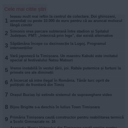
Cele mai citite știri
Ieșeau mult mai ieftin la centrul de colectare. Doi ghirozeni,
1
amendați cu peste 10.000 de euro pentru că au aruncat molozul
lângă cimitir
Simonis vrea parcare subterană între stadion și Spitalul
2
Județean. PMT: „Interzisă prin lege", dar există alternative
Săptămâna începe cu dezinsecție la Lugoj. Programul
3
intervențiilor
Vară japoneză la Timișoara. Un maestru Kabuki este invitatul
4
special al festivalului Natsu Matsuri
Vreme instabilă în vestul țării, joi. Rafale puternice și furtuni la
5
primele ore ale dimineții
A încercat să intre ilegal în România. Tânăr turc oprit de
6
polițiștii de frontieră din Timiș
7
Orașul Buziaș își extinde sistemul de supraveghere video
8
Bijou Brigitte s-a deschis în Iulius Town Timișoara
Primăria Timișoara caută constructor pentru reabilitarea termică
9
a Școlii Gimnaziale nr. 16
Asociația Magia Viitorului din Timișoara caută sprijin pentru