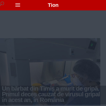
Tion
Un bărbat din Timiș a murit de gripă.
Primul deces cauzat de virusul gripal
în acest an, în România