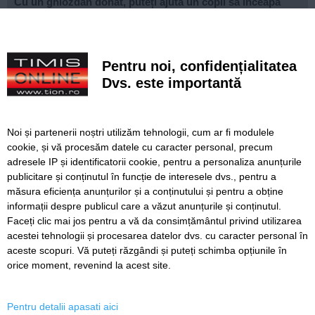
Cu un ghiozdan donat, puteți ajuta un copil să înceapă
anul școlar cu tot ce are nevoie. Campania revine la
Timișoara
Avansează șantierul Pasajului Slavici–Polonă. Lațcău: „La
Pentru noi, confidențialitatea
sfârșitul anului viitor vom circula pe podurile noi”
Dvs. este importantă
VIDEO. Din toamnă, încă 324 de locuri de cazare pentru
studenții UVT. Două cămine noi sunt aproape gata
Noi și partenerii noștri utilizăm tehnologii, cum ar fi modulele
Lipsă de kerosen pe Aeroportul Arad. Unele avioane sunt
cookie, și vă procesăm datele cu caracter personal, precum
nevoite să facă escală
adresele IP și identificatorii cookie, pentru a personaliza anunțurile
publicitare și conținutul în funcție de interesele dvs., pentru a
Camion cu 6.000 de litri de hipoclorit răsturnat la Coșava.
Autoritățile au izolat zona
măsura eficiența anunțurilor și a conținutului și pentru a obține
informații despre publicul care a văzut anunțurile și conținutul.
Faceți clic mai jos pentru a vă da consimțământul privind utilizarea
acestei tehnologii și procesarea datelor dvs. cu caracter personal în
aceste scopuri. Vă puteți răzgândi și puteți schimba opțiunile în
SERVICII
Redactia
Folosinta Cookie-urilor
orice moment, revenind la acest site.
Termeni si conditii de utilizare
Politica de confidentialitate
Pentru detalii apasati aici