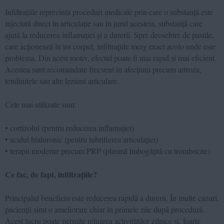
Infiltrațiile reprezintă proceduri medicale prin care o substanță este
injectată direct în articulație sau în jurul acesteia, substanță care
ajută la reducerea inflamației și a durerii. Spre deosebire de pastile,
care acționează în tot corpul, infiltrațiile merg exact acolo unde este
problema. Din acest motiv, efectul poate fi mai rapid și mai eficient.
Acestea sunt recomandate frecvent în afecțiuni precum artroza,
tendinitele sau alte leziuni articulare.
Cele mai utilizate sunt:
• cortizolul (pentru reducerea inflamației)
• acidul hialuronic (pentru lubrifierea articulației)
• terapii moderne precum PRP (plasmă îmbogățită cu trombocite)
Ce fac, de fapt, infiltrațiile?
Principalul beneficiu este reducerea rapidă a durerii. În multe cazuri,
pacienții simt o ameliorare chiar în primele zile după procedură.
Acest lucru poate permite reluarea activităților zilnice și, foarte