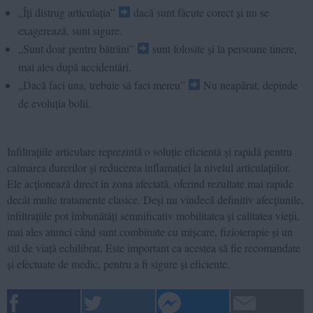
„Îți distrug articulația”
dacă sunt făcute corect și nu se
exagerează, sunt sigure.
„Sunt doar pentru bătrâni”
sunt folosite și la persoane tinere,
mai ales după accidentări.
„Dacă faci una, trebuie să faci mereu”
Nu neapărat, depinde
de evoluția bolii.
Infiltrațiile articulare reprezintă o soluție eficientă și rapidă pentru
calmarea durerilor și reducerea inflamației la nivelul articulațiilor.
Ele acționează direct în zona afectată, oferind rezultate mai rapide
decât multe tratamente clasice. Deși nu vindecă definitiv afecțiunile,
infiltrațiile pot îmbunătăți semnificativ mobilitatea și calitatea vieții,
mai ales atunci când sunt combinate cu mișcare, fizioterapie și un
stil de viață echilibrat. Este important ca acestea să fie recomandate
și efectuate de medic, pentru a fi sigure și eficiente.