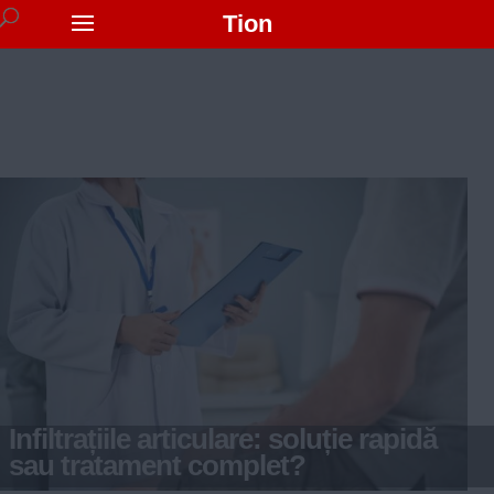
Tion
Infiltrațiile articulare: soluție rapidă
sau tratament complet?