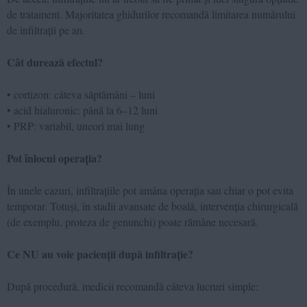
de tratament. Majoritatea ghidurilor recomandă limitarea numărului
de infiltrații pe an.
Cât durează efectul?
• cortizon: câteva săptămâni – luni
• acid hialuronic: până la 6–12 luni
• PRP: variabil, uneori mai lung
Pot înlocui operația?
În unele cazuri, infiltrațiile pot amâna operația sau chiar o pot evita
temporar. Totuși, în stadii avansate de boală, intervenția chirurgicală
(de exemplu, proteza de genunchi) poate rămâne necesară.
Ce NU au voie pacienții după infiltrație?
După procedură, medicii recomandă câteva lucruri simple: