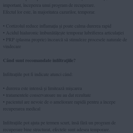
important, începerea unui program de recuperare.
Efectul lor este, în majoritatea cazurilor, temporar.
• Cortizolul reduce inflamația și poate calma durerea rapid
• Acidul hialuronic îmbunătățește temporar lubrifierea articulației
• PRP (plasma proprie) încearcă să stimuleze procesele naturale de
vindecare
Când sunt recomandate infiltrațiile?
Infiltrațiile pot fi indicate atunci când:
• durerea este intensă și limitează mișcarea
• tratamentele conservatoare nu au dat rezultate
• pacientul are nevoie de o ameliorare rapidă pentru a începe
recuperarea medical
Infiltrațiile pot ajuta pe termen scurt, însă fără un program de
recuperare bine structurat, efectele sunt adesea temporare.