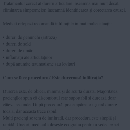
Tratamentul corect al durerii articulare înseamnă mai mult decât
eliminarea simptomelor, înseamnă identificarea și corectarea cauzei.
Medicii ortopezi recomandă infiltrațiile în mai multe situații:
• dureri de genunchi (artroză)
• dureri de șold
• dureri de umăr
• inflamații ale articulațiilor
• după anumite traumatisme sau lovituri
Cum se face procedura? Este dureroasă infiltrația?
Durerea este, de obicei, minimă și de scurtă durată. Majoritatea
pacienților spun că disconfortul este suportabil și durează doar
câteva secunde. După procedură, poate apărea o ușoară durere
locală, dar aceasta trece rapid.
Mulți pacienți se tem de infiltrații, dar procedura este simplă și
rapidă. Uneori, medicul folosește ecografia pentru a vedea exact