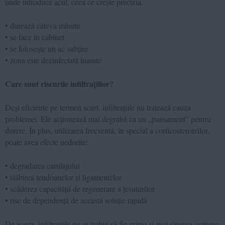
unde introduce acul, ceea ce crește precizia.
• durează câteva minute
• se face în cabinet
• se folosește un ac subțire
• zona este dezinfectată înainte
Care sunt riscurile infiltrațiilor?
Deși eficiente pe termen scurt, infiltrațiile nu tratează cauza
problemei. Ele acționează mai degrabă ca un „pansament” pentru
durere. În plus, utilizarea frecventă, în special a corticosteroizilor,
poate avea efecte nedorite:
• degradarea cartilajului
• slăbirea tendoanelor și ligamentelor
• scăderea capacității de regenerare a țesuturilor
• risc de dependență de această soluție rapidă
De aceea, infiltrațiile nu ar trebui să fie prima și nici singura opțiune