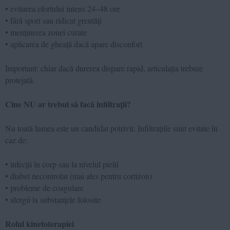
• evitarea efortului intens 24–48 ore
• fără sport sau ridicat greutăți
• menținerea zonei curate
• aplicarea de gheață dacă apare disconfort
Important: chiar dacă durerea dispare rapid, articulația trebuie
protejată.
Cine NU ar trebui să facă infiltrații?
Nu toată lumea este un candidat potrivit. Infiltrațiile sunt evitate în
caz de:
• infecții în corp sau la nivelul pielii
• diabet necontrolat (mai ales pentru cortizon)
• probleme de coagulare
• alergii la substanțele folosite
Rolul kinetoterapiei