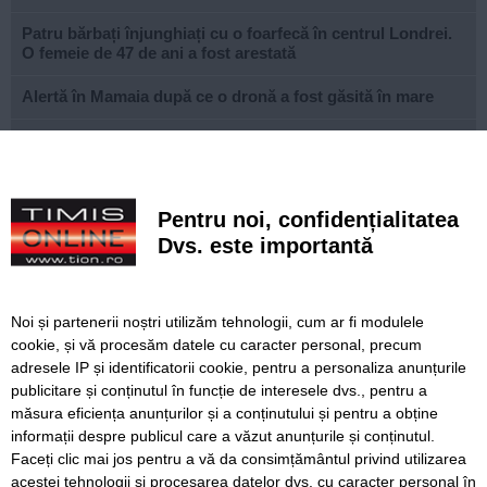
Patru bărbați înjunghiați cu o foarfecă în centrul Londrei.
O femeie de 47 de ani a fost arestată
Alertă în Mamaia după ce o dronă a fost găsită în mare
Prețurile alimentelor vor începe să crească din nou până la
sfârșitul anului
Canicula continuă în Timiș. Direcția de Asistență Socială
Pentru noi, confidențialitatea
distribuie apă și alimente persoanelor vulnerabile
Dvs. este importantă
PSD îl amenință, de la București, pe prefectul de Timiș,
după sancțiunea dispusă în cazul lui Fritz. Reacția lui
Finta
Noi și partenerii noștri utilizăm tehnologii, cum ar fi modulele
cookie, și vă procesăm datele cu caracter personal, precum
Un copil din Hunedoara, amenințat cu un cutter de tatăl
său
adresele IP și identificatorii cookie, pentru a personaliza anunțurile
publicitare și conținutul în funcție de interesele dvs., pentru a
Atenție la mesajele SMS false privind plata parcării
măsura eficiența anunțurilor și a conținutului și pentru a obține
informații despre publicul care a văzut anunțurile și conținutul.
Faceți clic mai jos pentru a vă da consimțământul privind utilizarea
acestei tehnologii și procesarea datelor dvs. cu caracter personal în