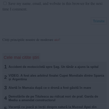
Save my name, email, and website in this browser for the next
time I comment.
Citiți principiile noastre de moderare
aici
!
Cele mai citite știri
1
Accident de motocicletă spre Șag. Un tânăr a ajuns la spital
VIDEO. A fost ales arbitrul finalei Cupei Mondiale dintre Spania
2
și Argentina
3
Alertă în Mamaia după ce o dronă a fost găsită în mare
Demolările de pe Titulescu au ridicat nori de praf. Garda de
4
Mediu a amendat constructorul
Vacanță cu joacă și lecții despre natură la Muzeul Apei din
5