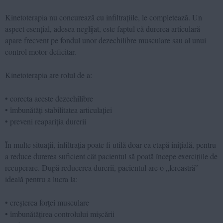
Kinetoterapia nu concurează cu infiltrațiile, le completează. Un
aspect esențial, adesea neglijat, este faptul că durerea articulară
apare frecvent pe fondul unor dezechilibre musculare sau al unui
control motor deficitar.
Kinetoterapia are rolul de a:
• corecta aceste dezechilibre
• îmbunătăți stabilitatea articulației
• preveni reapariția durerii
În multe situații, infiltrația poate fi utilă doar ca etapă inițială, pentru
a reduce durerea suficient cât pacientul să poată începe exercițiile de
recuperare. După reducerea durerii, pacientul are o „fereastră”
ideală pentru a lucra la:
• creșterea forței musculare
• îmbunătățirea controlului mișcării