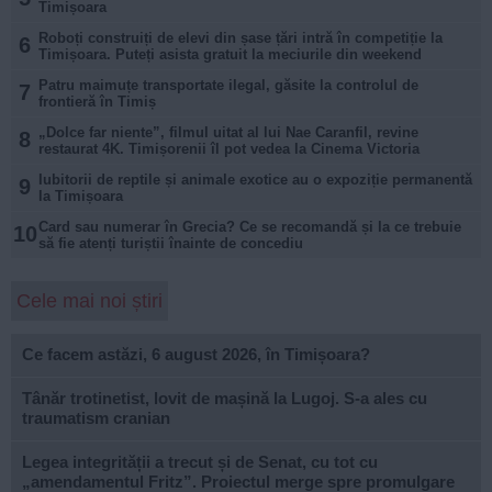
Timișoara
Roboți construiți de elevi din șase țări intră în competiție la
6
Timișoara. Puteți asista gratuit la meciurile din weekend
Patru maimuțe transportate ilegal, găsite la controlul de
7
frontieră în Timiș
„Dolce far niente”, filmul uitat al lui Nae Caranfil, revine
8
restaurat 4K. Timișorenii îl pot vedea la Cinema Victoria
Iubitorii de reptile și animale exotice au o expoziție permanentă
9
la Timișoara
Card sau numerar în Grecia? Ce se recomandă și la ce trebuie
10
să fie atenți turiștii înainte de concediu
Cele mai noi știri
Ce facem astăzi, 6 august 2026, în Timișoara?
Tânăr trotinetist, lovit de mașină la Lugoj. S-a ales cu
traumatism cranian
Legea integrității a trecut și de Senat, cu tot cu
„amendamentul Fritz”. Proiectul merge spre promulgare