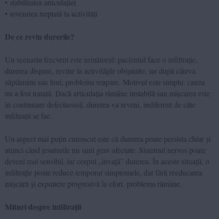
• stabilitatea articulației
• revenirea treptată la activități
De ce revin durerile?
Un scenariu frecvent este următorul: pacientul face o infiltrație,
durerea dispare, revine la activitățile obișnuite, iar după câteva
săptămâni sau luni, problema reapare. Motivul este simplu: cauza
nu a fost tratată. Dacă articulația rămâne instabilă sau mișcarea este
în continuare defectuoasă, durerea va reveni, indiferent de câte
infiltrații se fac.
Un aspect mai puțin cunoscut este că durerea poate persista chiar și
atunci când țesuturile nu sunt grav afectate. Sistemul nervos poate
deveni mai sensibil, iar corpul „învață” durerea. În aceste situații, o
infiltrație poate reduce temporar simptomele, dar fără reeducarea
mișcării și expunere progresivă la efort, problema rămâne.
Mituri despre infiltrații