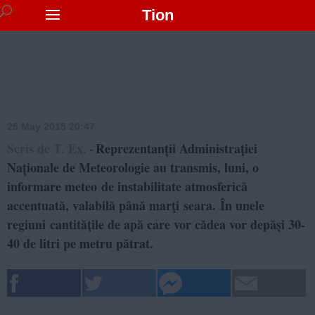
Tion
25 May 2015 20:47
Scris de T. Ex.
Reprezentanții Administrației
-
Naționale de Meteorologie au transmis, luni, o
informare meteo de instabilitate atmosferică
accentuată, valabilă până marţi seara. În unele
regiuni cantităţile de apă care vor cădea vor depăşi 30-
40 de litri pe metru pătrat.