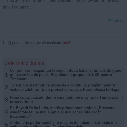
Save my name, email, and website in this browser for the next
time I comment.
Citiți principiile noastre de moderare
aici
!
Cele mai citite știri
Cel puțin un leagăn, un tobogan, două bănci și un coș de gunoi
1
în fiecare loc de joacă. Regulament propus de USR pentru
Timișoara
Tinerii din sistemul de protecție a copilului, pregătiți pentru
2
viața de adult printr-un proiect european. Patru pleacă la Haga
Nouă copaci căzuți, dintre care patru pe mașini, la Timișoara, în
3
urma furtunii
Dr. Enyedi Delia Lidia, medic primar stomatolog: „Prevenția
4
este întotdeauna mai simplă și mai accesibilă decât
tratamentul”
Ambulanță performantă și o mașină de tratament, donate din
5
acțiuni caritabile pentru Clinica OncoHelp