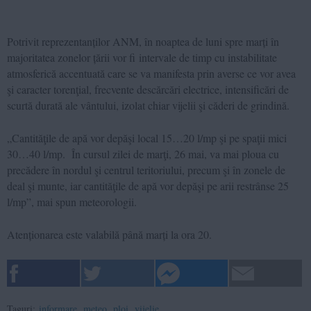
Potrivit reprezentanților ANM, în noaptea de luni spre marți în
majoritatea zonelor țării vor fi intervale de timp cu instabilitate
atmosferică accentuată care se va manifesta prin averse ce vor avea
şi caracter torenţial, frecvente descărcări electrice, intensificări de
scurtă durată ale vântului, izolat chiar vijelii şi căderi de grindină.
„Cantităţile de apă vor depăşi local 15…20 l/mp şi pe spaţii mici
30…40 l/mp. În cursul zilei de marţi, 26 mai, va mai ploua cu
precădere în nordul şi centrul teritoriului, precum şi în zonele de
deal şi munte, iar cantităţile de apă vor depăşi pe arii restrânse 25
l/mp”, mai spun meteorologii.
Atenționarea este valabilă până marți la ora 20.
Taguri:
informare
,
meteo
,
ploi
,
vijelie