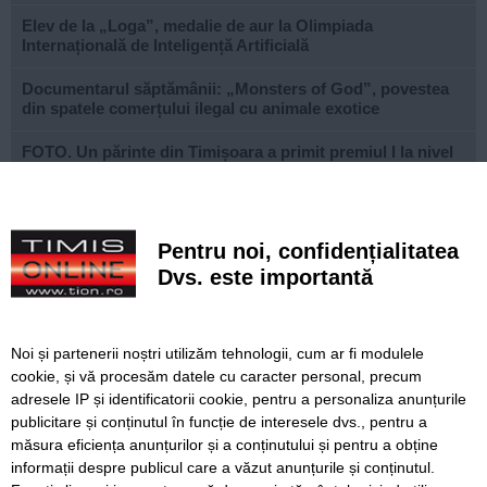
Elev de la „Loga”, medalie de aur la Olimpiada
Internațională de Inteligență Artificială
Documentarul săptămânii: „Monsters of God”, povestea
din spatele comerțului ilegal cu animale exotice
FOTO. Un părinte din Timișoara a primit premiul I la nivel
național la Gala Elevului Reprezentant
VIDEO. Arena „Eroii Timișoarei”, aproximativ 85% gata.
Când va fi montat gazonul și când va fi inaugurat
Pentru noi, confidențialitatea
stadionul
Dvs. este importantă
VIDEO. Carambol în zona Metro din Calea Șagului. O
persoană a fost rănită
Noi și partenerii noștri utilizăm tehnologii, cum ar fi modulele
A vândut anvelope și piese auto ani la rând, dar nu a
cookie, și vă procesăm datele cu caracter personal, precum
declarat veniturile. Prejudiciu de aproape 30.000 de euro
adresele IP și identificatorii cookie, pentru a personaliza anunțurile
publicitare și conținutul în funcție de interesele dvs., pentru a
Live-uri obscene urmărite de peste 22.000 de oameni. Doi
bărbați din Timiș au fost reținuți
măsura eficiența anunțurilor și a conținutului și pentru a obține
informații despre publicul care a văzut anunțurile și conținutul.