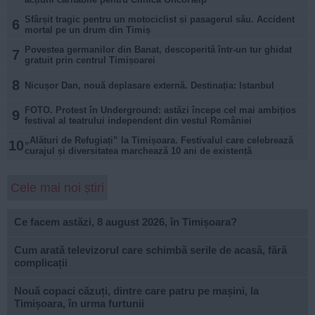
Sfârșit tragic pentru un motociclist și pasagerul său. Accident
6
mortal pe un drum din Timiș
Povestea germanilor din Banat, descoperită într-un tur ghidat
7
gratuit prin centrul Timișoarei
8
Nicușor Dan, nouă deplasare externă. Destinația: Istanbul
FOTO. Protest în Underground: astăzi începe cel mai ambițios
9
festival al teatrului independent din vestul României
„Alături de Refugiați” la Timișoara. Festivalul care celebrează
10
curajul și diversitatea marchează 10 ani de existență
Cele mai noi știri
Ce facem astăzi, 8 august 2026, în Timișoara?
Cum arată televizorul care schimbă serile de acasă, fără
complicații
Nouă copaci căzuți, dintre care patru pe mașini, la
Timișoara, în urma furtunii